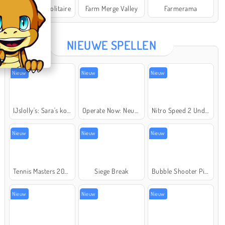
Word Deck Solitaire
Farm Merge Valley
Farmerama
Star Stable
NIEUWE SPELLEN
Nieuw
Nieuw
Nieuw
IJslolly's: Sara's kookcursus
Operate Now: Neusoperatie
Nitro Speed 2 Underground
Nieuw
Nieuw
Nieuw
Tennis Masters 2026
Siege Break
Bubble Shooter Pirate Treasures
Nieuw
Nieuw
Nieuw