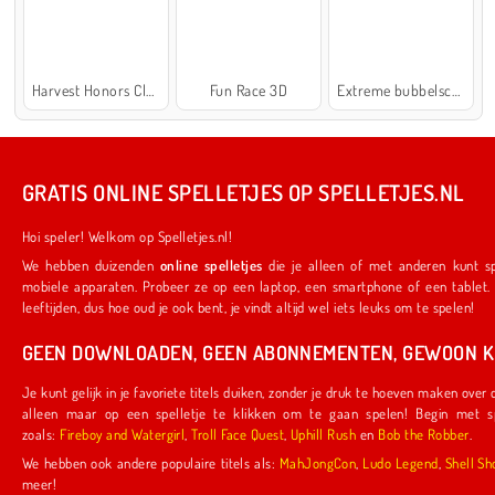
Harvest Honors Classic
Fun Race 3D
Extreme bubbelschieter 2
GRATIS ONLINE SPELLETJES OP SPELLETJES.NL
Hoi speler! Welkom op Spelletjes.nl!
We hebben duizenden
online spelletjes
die je alleen of met anderen kunt spelen. Ze werken ook op je favoriete
mobiele apparaten. Probeer ze op een laptop, een smartphone of een tablet. We hebben iets voor spelers van alle
leeftijden, dus hoe oud je ook bent, je vindt altijd wel iets leuks om te spelen!
GEEN DOWNLOADEN, GEEN ABONNEMENTEN, GEWOON KL
Je kunt gelijk in je favoriete titels duiken, zonder je druk te hoeven maken over downloads of abonnementen. Je hoeft
alleen maar op een spelletje te klikken om te gaan spelen! Begin met spelletjes die door ons zijn gemaakt,
zoals:
Fireboy and Watergirl
,
Troll Face Quest
,
Uphill Rush
en
Bob the Robber
.
We hebben ook andere populaire titels als:
MahJongCon
,
Ludo Legend
,
Shel
meer!