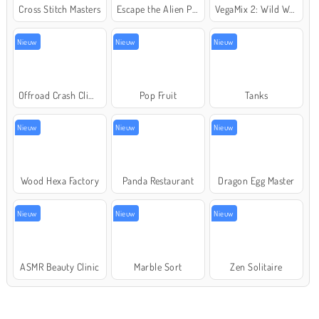
Cross Stitch Masters
Escape the Alien Prison
VegaMix 2: Wild West
Nieuw
Nieuw
Nieuw
Offroad Crash Climber 4X4
Pop Fruit
Tanks
Nieuw
Nieuw
Nieuw
Wood Hexa Factory
Panda Restaurant
Dragon Egg Master
Nieuw
Nieuw
Nieuw
ASMR Beauty Clinic
Marble Sort
Zen Solitaire