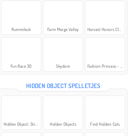
Rummikub
Farm Merge Valley
Harvest Honors Classic
Fun Race 3D
Skydom
Fashion Princess - Dress Up for Girls
HIDDEN OBJECT SPELLETJES
Hidden Object: Street of Secrets
Hidden Objects
Find Hidden Cats