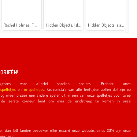
Rachel Holmes: Find Differences
Hidden Objects: Island Secrets
Hidden Objects Island
ORIEËN!
nres voor allerlei soorten spelers. Probeer onze
espelletjes
en
.io-spelletjes
. Fashionista's van alle leeftijden zullen dol zijn op
e speler uit in een van onze spelletjes voor twee
r bent om over de eindstreep te komen in onze
en bezoeken elke maand onze website. Sinds 2014 zijn onze
r gespeeld!