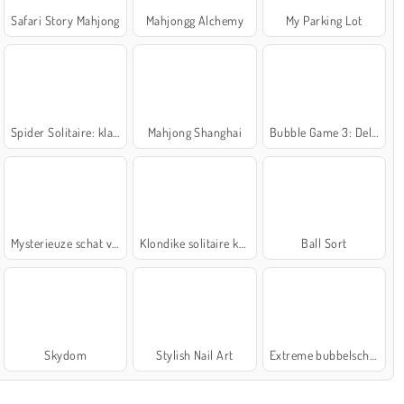
Safari Story Mahjong
Mahjongg Alchemy
My Parking Lot
Spider Solitaire: klassiek
Mahjong Shanghai
Bubble Game 3: Deluxe
Mysterieuze schat van de zee
Klondike solitaire kaartspel
Ball Sort
Skydom
Stylish Nail Art
Extreme bubbelschieter 2