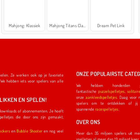
Mahjong: Klassiek
Mahjong Titans Classic
Dream Pet Link
ONZE POPULAIRSTE CATEG
We hebben honderden ge
fantastische
puzzelspelletjes
,
solitair
onze
aankleedspelletjes
. Daag voor nog meer plezier een ander
IKKEN EN SPELEN!
spelers om te ontdekken of jij de eerste coureu
spannende
racespelletjes
.
OVER ONS
l Shockers
en
Bubble Shooter
en nog veel
Meer dan 35 miljoen spelers uit meer dan 150 land
spelletjes al meer dan 19 miljard kee