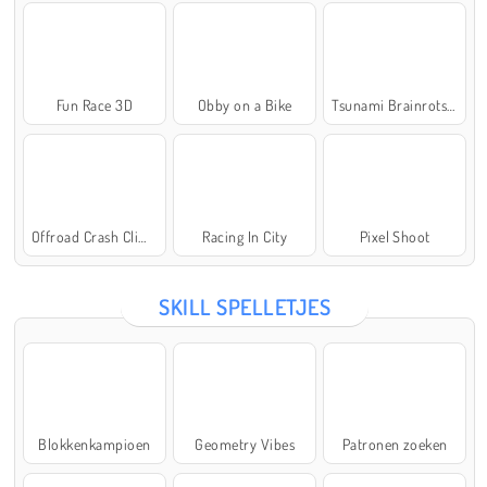
Fun Race 3D
Obby on a Bike
Tsunami Brainrots Online
Offroad Crash Climber 4X4
Racing In City
Pixel Shoot
SKILL SPELLETJES
Blokkenkampioen
Geometry Vibes
Patronen zoeken