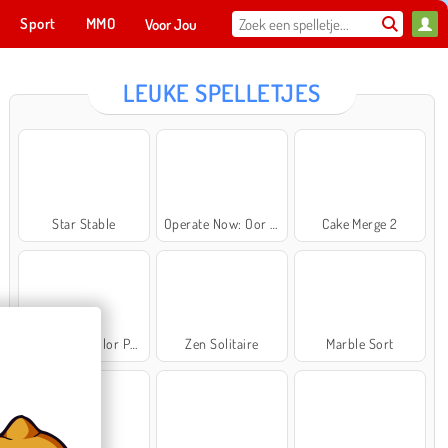
Sport
MMO
Voor Jou
LEUKE SPELLETJES
Star Stable
Operate Now: Oor Chirurgie
Cake Merge 2
Cross Stitch Masters
Ma
NU SPELEN
Woolloop! Color Puzzle
Zen Solitaire
Marble Sort