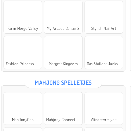
Farm Merge Valley
My Arcade Center 2
Stylish Nail Art
Fashion Princess - Dress Up for Girls
Mergest Kingdom
Gas Station: Junkyard Tycoon
MAHJONG SPELLETJES
MahJongCon
Mahjong Connect Classic
Vlindervreugde