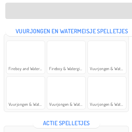
VUURJONGEN EN WATERMEISJE SPELLETJES
Fireboy and Watergirl: The Forest Temple
Fireboy & Watergirl 7: and Friends
Vuurjongen & Watermeisje 5: Elementen
Vuurjongen & Watermeisje 4: Kristaltempel
Vuurjongen & Watermeisje 2: Lichttempel
Vuurjongen & Watermeisje 6: Sprookje
ACTIE SPELLETJES