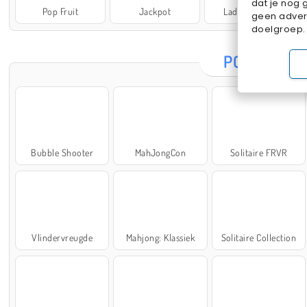
dat je nog 
Pop Fruit
Jackpot
Lady Popular
geen advert
doelgroep.
POPULAIRE
Bubble Shooter
MahJongCon
Solitaire FRVR
Vlindervreugde
Mahjong: Klassiek
Solitaire Collection