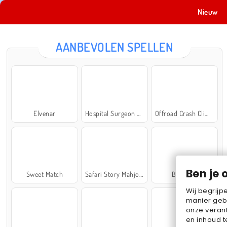
Nieuw
AANBEVOLEN SPELLEN
Elvenar
Hospital Surgeon Doctor Game
Offroad Crash Climber 4X4
Ben je 
Sweet Match
Safari Story Mahjong
Ball Sort
Wij begrijp
manier geb
onze verant
en inhoud t