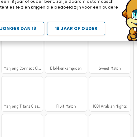
geen 18 jaar of ouder bent, zal je daarom automatisch
Cake Merge 2
Cross Stitch Masters
Marble Sort
enties te zien krijgen die bedoeld zijn voor een oudere
 SPELLETJES
JONGER DAN 18
18 JAAR OF OUDER
Mahjong Connect Classic
Blokkenkampioen
Sweet Match
Mahjong Titans Classic
Fruit Match
1001 Arabian Nights