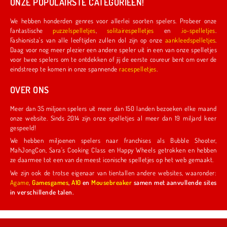
ONZE POPULAIRSTE CATEGORIEËN!
We hebben honderden genres voor allerlei soorten spelers. Probeer onze
fantastische
puzzelspelletjes
,
solitairespelletjes
en
.io-spelletjes
.
Fashionista's van alle leeftijden zullen dol zijn op onze
aankleedspelletjes
.
Daag voor nog meer plezier een andere speler uit in een van onze spelletjes
voor twee spelers om te ontdekken of jij de eerste coureur bent om over de
eindstreep te komen in onze spannende
racespelletjes
.
OVER ONS
Meer dan 35 miljoen spelers uit meer dan 150 landen bezoeken elke maand
onze website. Sinds 2014 zijn onze spelletjes al meer dan 19 miljard keer
gespeeld!
We hebben miljoenen spelers naar franchises als Bubble Shooter,
MahJongCon, Sara's Cooking Class en Happy Wheels getrokken en hebben
ze daarmee tot een van de meest iconische spelletjes op het web gemaakt.
We zijn ook de trotse eigenaar van tientallen andere websites, waaronder:
Agame
,
Gamesgames
,
A10
en
Mousebreaker
samen met aanvullende sites
in verschillende talen.