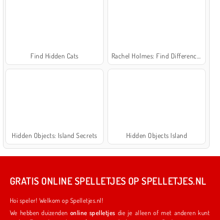
Find Hidden Cats
Rachel Holmes: Find Differences
Hidden Objects: Island Secrets
Hidden Objects Island
GRATIS ONLINE SPELLETJES OP SPELLETJES.NL
Hoi speler! Welkom op Spelletjes.nl!
We hebben duizenden
online spelletjes
die je alleen of met anderen kunt