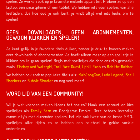
spelen. Ze werken ook op je favoriete mobiele apparaten. Probeer ze op een
laptop, een smartphone of een tablet. We hebben iets voor spelers van alle
leeftijden, dus hoe oud je ook bent, je vindt altijd wel iets leuks om te
spelen!
GEEN DOWNLOADEN, GEEN ABONNEMENTEN,
GEWOON KLIKKEN EN SPELEN!
Je kunt gelijk in je favoriete titels duiken, zonder je druk te hoeven maken
over downloads of abonnementen. Je hoeft alleen maar op een spelletje te
klikken om te gaan spelen! Begin met spelletjes die door ons zijn gemaakt,
zoals:
Fireboy and Watergirl
,
Troll Face Quest
,
Uphill Rush
en
Bob the Robber
.
We hebben ook andere populaire titels als:
MahJongCon
,
Ludo Legend
,
Shell
Shockers
en
Bubble Shooter
en nog veel meer!
WORD LID VAN EEN COMMUNITY!
Wil je wat vrienden maken tijdens het spelen? Maak een account en kies
spelletjes als
Family Barn
en Goodgame Empire. Deze hebben levendige
community's met duizenden spelers. Het zijn ook twee van de beste MMO-
spelletjes aller tijden en ze hebben een heleboel te gekke sociale
onderdelen.