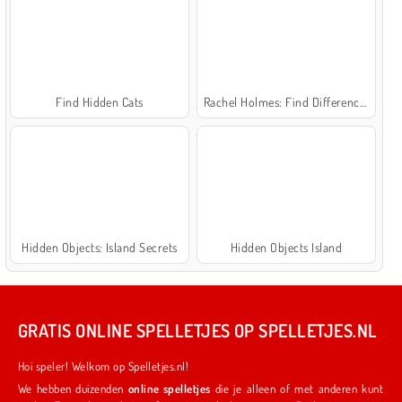
Find Hidden Cats
Rachel Holmes: Find Differences
Hidden Objects: Island Secrets
Hidden Objects Island
GRATIS ONLINE SPELLETJES OP SPELLETJES.NL
Hoi speler! Welkom op Spelletjes.nl!
We hebben duizenden
online spelletjes
die je alleen of met anderen kunt