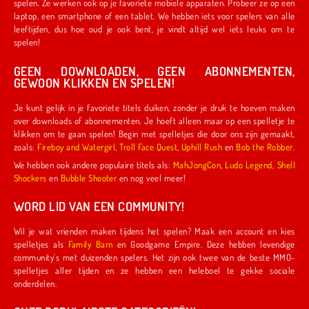
spelen. Ze werken ook op je favoriete mobiele apparaten. Probeer ze op een
laptop, een smartphone of een tablet. We hebben iets voor spelers van alle
leeftijden, dus hoe oud je ook bent, je vindt altijd wel iets leuks om te
spelen!
GEEN DOWNLOADEN, GEEN ABONNEMENTEN,
GEWOON KLIKKEN EN SPELEN!
Je kunt gelijk in je favoriete titels duiken, zonder je druk te hoeven maken
over downloads of abonnementen. Je hoeft alleen maar op een spelletje te
klikken om te gaan spelen! Begin met spelletjes die door ons zijn gemaakt,
zoals:
Fireboy and Watergirl
,
Troll Face Quest
,
Uphill Rush
en
Bob the Robber
.
We hebben ook andere populaire titels als:
MahJongCon
,
Ludo Legend
,
Shell
Shockers
en
Bubble Shooter
en nog veel meer!
WORD LID VAN EEN COMMUNITY!
Wil je wat vrienden maken tijdens het spelen? Maak een account en kies
spelletjes als
Family Barn
en Goodgame Empire. Deze hebben levendige
community's met duizenden spelers. Het zijn ook twee van de beste MMO-
spelletjes aller tijden en ze hebben een heleboel te gekke sociale
onderdelen.