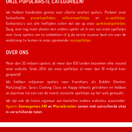
ONZE POPULAIRSTE CATEGORIEËN!
We hebben honderden genres voor allerlei soorten spelers. Probeer onze
fantastische
puzzelspelletjes
,
solitairespelletjes
en
.io-spelletjes
.
Fashionista's van alle leeftijden zullen dol zijn op onze
aankleedspelletjes
.
Daag voor nog meer plezier een andere speler uit in een van onze spelletjes
voor twee spelers om te ontdekken of jij de eerste coureur bent om over de
eindstreep te komen in onze spannende
racespelletjes
.
OVER ONS
Meer dan 35 miljoen spelers uit meer dan 150 landen bezoeken elke maand
onze website. Sinds 2014 zijn onze spelletjes al meer dan 19 miljard keer
gespeeld!
We hebben miljoenen spelers naar franchises als Bubble Shooter,
MahJongCon, Sara's Cooking Class en Happy Wheels getrokken en hebben
ze daarmee tot een van de meest iconische spelletjes op het web gemaakt.
We zijn ook de trotse eigenaar van tientallen andere websites, waaronder:
Agame
,
Gamesgames
,
A10
en
Mousebreaker
samen met aanvullende sites
in verschillende talen.