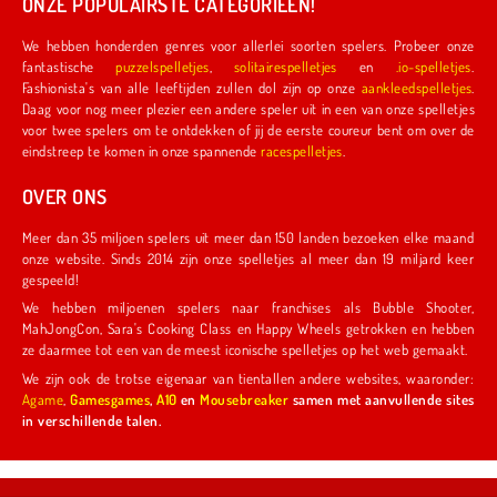
ONZE POPULAIRSTE CATEGORIEËN!
We hebben honderden genres voor allerlei soorten spelers. Probeer onze
fantastische
puzzelspelletjes
,
solitairespelletjes
en
.io-spelletjes
.
Fashionista's van alle leeftijden zullen dol zijn op onze
aankleedspelletjes
.
Daag voor nog meer plezier een andere speler uit in een van onze spelletjes
voor twee spelers om te ontdekken of jij de eerste coureur bent om over de
eindstreep te komen in onze spannende
racespelletjes
.
OVER ONS
Meer dan 35 miljoen spelers uit meer dan 150 landen bezoeken elke maand
onze website. Sinds 2014 zijn onze spelletjes al meer dan 19 miljard keer
gespeeld!
We hebben miljoenen spelers naar franchises als Bubble Shooter,
MahJongCon, Sara's Cooking Class en Happy Wheels getrokken en hebben
ze daarmee tot een van de meest iconische spelletjes op het web gemaakt.
We zijn ook de trotse eigenaar van tientallen andere websites, waaronder:
Agame
,
Gamesgames
,
A10
en
Mousebreaker
samen met aanvullende sites
in verschillende talen.