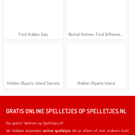
Find Hidden Cats
Rachel Holmes: Find Differences
Hidden Objects: Island Secrets
Hidden Objects Island
GRATIS ONLINE SPELLETJES OP SPELLETJES.NL
Hoi speler! Welkom op Spelletjes.nl!
We hebben duizenden
online spelletjes
die je alleen of met anderen kunt