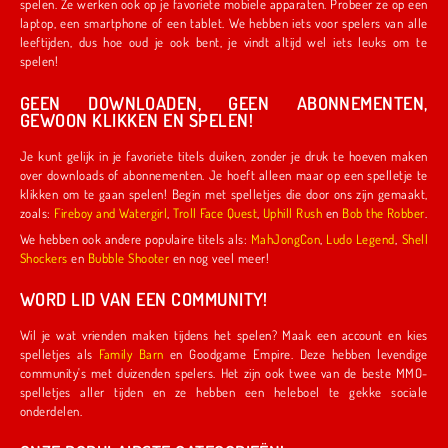
spelen. Ze werken ook op je favoriete mobiele apparaten. Probeer ze op een
laptop, een smartphone of een tablet. We hebben iets voor spelers van alle
leeftijden, dus hoe oud je ook bent, je vindt altijd wel iets leuks om te
spelen!
GEEN DOWNLOADEN, GEEN ABONNEMENTEN,
GEWOON KLIKKEN EN SPELEN!
Je kunt gelijk in je favoriete titels duiken, zonder je druk te hoeven maken
over downloads of abonnementen. Je hoeft alleen maar op een spelletje te
klikken om te gaan spelen! Begin met spelletjes die door ons zijn gemaakt,
zoals:
Fireboy and Watergirl
,
Troll Face Quest
,
Uphill Rush
en
Bob the Robber
.
We hebben ook andere populaire titels als:
MahJongCon
,
Ludo Legend
,
Shell
Shockers
en
Bubble Shooter
en nog veel meer!
WORD LID VAN EEN COMMUNITY!
Wil je wat vrienden maken tijdens het spelen? Maak een account en kies
spelletjes als
Family Barn
en Goodgame Empire. Deze hebben levendige
community's met duizenden spelers. Het zijn ook twee van de beste MMO-
spelletjes aller tijden en ze hebben een heleboel te gekke sociale
onderdelen.