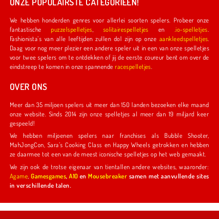
ONZE POPULAIRSTE CATEGORIEËN!
We hebben honderden genres voor allerlei soorten spelers. Probeer onze
fantastische
puzzelspelletjes
,
solitairespelletjes
en
.io-spelletjes
.
Fashionista's van alle leeftijden zullen dol zijn op onze
aankleedspelletjes
.
Daag voor nog meer plezier een andere speler uit in een van onze spelletjes
voor twee spelers om te ontdekken of jij de eerste coureur bent om over de
eindstreep te komen in onze spannende
racespelletjes
.
OVER ONS
Meer dan 35 miljoen spelers uit meer dan 150 landen bezoeken elke maand
onze website. Sinds 2014 zijn onze spelletjes al meer dan 19 miljard keer
gespeeld!
We hebben miljoenen spelers naar franchises als Bubble Shooter,
MahJongCon, Sara's Cooking Class en Happy Wheels getrokken en hebben
ze daarmee tot een van de meest iconische spelletjes op het web gemaakt.
We zijn ook de trotse eigenaar van tientallen andere websites, waaronder:
Agame
,
Gamesgames
,
A10
en
Mousebreaker
samen met aanvullende sites
in verschillende talen.