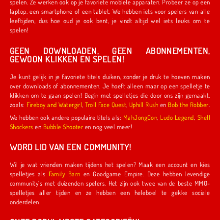
spelen. Ze werken ook op je favoriete mobiele apparaten. Probeer ze op een
laptop, een smartphone of een tablet. We hebben iets voor spelers van alle
leeftijden, dus hoe oud je ook bent, je vindt altijd wel iets leuks om te
spelen!
GEEN DOWNLOADEN, GEEN ABONNEMENTEN,
GEWOON KLIKKEN EN SPELEN!
Je kunt gelijk in je favoriete titels duiken, zonder je druk te hoeven maken
over downloads of abonnementen. Je hoeft alleen maar op een spelletje te
klikken om te gaan spelen! Begin met spelletjes die door ons zijn gemaakt,
zoals:
Fireboy and Watergirl
,
Troll Face Quest
,
Uphill Rush
en
Bob the Robber
.
We hebben ook andere populaire titels als:
MahJongCon
,
Ludo Legend
,
Shell
Shockers
en
Bubble Shooter
en nog veel meer!
WORD LID VAN EEN COMMUNITY!
Wil je wat vrienden maken tijdens het spelen? Maak een account en kies
spelletjes als
Family Barn
en Goodgame Empire. Deze hebben levendige
community's met duizenden spelers. Het zijn ook twee van de beste MMO-
spelletjes aller tijden en ze hebben een heleboel te gekke sociale
onderdelen.