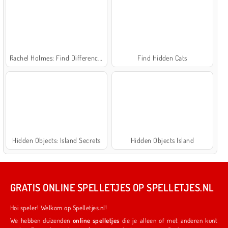
Rachel Holmes: Find Differences
Find Hidden Cats
Hidden Objects: Island Secrets
Hidden Objects Island
GRATIS ONLINE SPELLETJES OP SPELLETJES.NL
Hoi speler! Welkom op Spelletjes.nl!
We hebben duizenden
online spelletjes
die je alleen of met anderen kunt