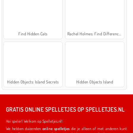
Find Hidden Cats
Rachel Holmes: Find Differences
Hidden Objects: Island Secrets
Hidden Objects Island
GRATIS ONLINE SPELLETJES OP SPELLETJES.NL
Hoi speler! Welkom op Spelletjes.nl!
We hebben duizenden
online spelletjes
die je alleen of met anderen kunt