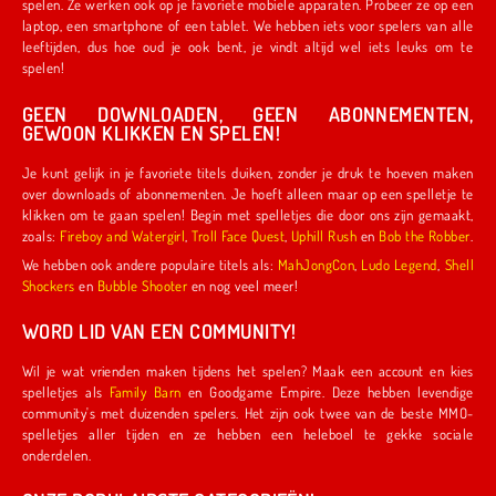
spelen. Ze werken ook op je favoriete mobiele apparaten. Probeer ze op een
laptop, een smartphone of een tablet. We hebben iets voor spelers van alle
leeftijden, dus hoe oud je ook bent, je vindt altijd wel iets leuks om te
spelen!
GEEN DOWNLOADEN, GEEN ABONNEMENTEN,
GEWOON KLIKKEN EN SPELEN!
Je kunt gelijk in je favoriete titels duiken, zonder je druk te hoeven maken
over downloads of abonnementen. Je hoeft alleen maar op een spelletje te
klikken om te gaan spelen! Begin met spelletjes die door ons zijn gemaakt,
zoals:
Fireboy and Watergirl
,
Troll Face Quest
,
Uphill Rush
en
Bob the Robber
.
We hebben ook andere populaire titels als:
MahJongCon
,
Ludo Legend
,
Shell
Shockers
en
Bubble Shooter
en nog veel meer!
WORD LID VAN EEN COMMUNITY!
Wil je wat vrienden maken tijdens het spelen? Maak een account en kies
spelletjes als
Family Barn
en Goodgame Empire. Deze hebben levendige
community's met duizenden spelers. Het zijn ook twee van de beste MMO-
spelletjes aller tijden en ze hebben een heleboel te gekke sociale
onderdelen.