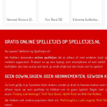
Harvest Honors Classic
Fun Race 3D
Extreme bubbelschieter 2
GRATIS ONLINE SPELLETJES OP SPELLETJES.NL
Hoi speler! Welkom op Spelletjes.nl!
We hebben duizenden
online spelletjes
die je alleen of met anderen kunt spelen. Ze werken ook op je favoriete
mobiele apparaten. Probeer ze op een laptop, een smartphone of een tablet. We hebben iets voor spelers van alle
leeftijden, dus hoe oud je ook bent, je vindt altijd wel iets leuks om te spelen!
GEEN DOWNLOADEN, GEEN ABONNEMENTEN, GEWOON KL
Je kunt gelijk in je favoriete titels duiken, zonder je druk te hoeven maken over downloads of abonnementen. Je hoeft
alleen maar op een spelletje te klikken om te gaan spelen! Begin met spelletjes die door ons zijn gemaakt,
zoals:
Fireboy and Watergirl
,
Troll Face Quest
,
Uphill Rush
en
Bob the Robber
.
We hebben ook andere populaire titels als:
MahJongCon
,
Ludo Legend
,
Shel
meer!