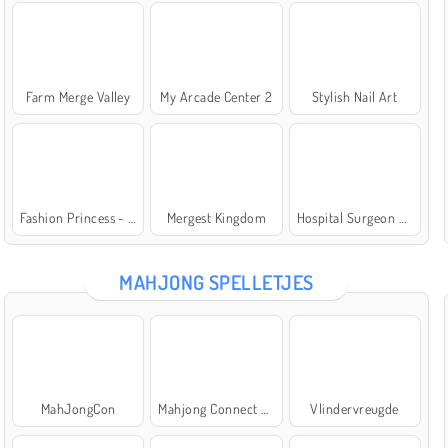
Farm Merge Valley
My Arcade Center 2
Stylish Nail Art
Fashion Princess - Dress Up for Girls
Mergest Kingdom
Hospital Surgeon Doctor Game
MAHJONG SPELLETJES
MahJongCon
Mahjong Connect Classic
Vlindervreugde