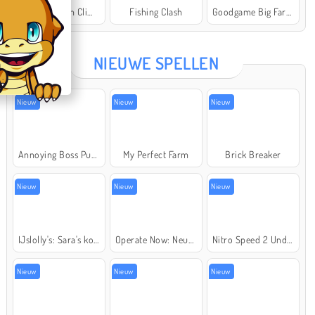
Offroad Crash Climber 4X4
Fishing Clash
Goodgame Big Farm
Star Stable
NIEUWE SPELLEN
Nieuw
Nieuw
Nieuw
Annoying Boss Punch Game
My Perfect Farm
Brick Breaker
Nieuw
Nieuw
Nieuw
IJslolly's: Sara's kookcursus
Operate Now: Neusoperatie
Nitro Speed 2 Underground
Nieuw
Nieuw
Nieuw