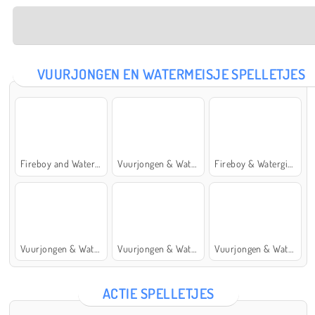
VUURJONGEN EN WATERMEISJE SPELLETJES
Fireboy and Watergirl: The Forest Temple
Vuurjongen & Watermeisje 5: Elementen
Fireboy & Watergirl 7: and Friends
Vuurjongen & Watermeisje 4: Kristaltempel
Vuurjongen & Watermeisje 2: Lichttempel
Vuurjongen & Watermeisje 6: Sprookje
ACTIE SPELLETJES