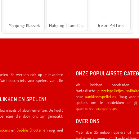
Mahjong: Klassiek
Mahjong Titans Classic
Dream Pet Link
ONZE POPULAIRSTE CATEG
We hebben honderden ge
fantastische
puzzelspelletjes
,
solitair
onze
aankleedspelletjes
. Daag voor nog meer plezier een ander
IKKEN EN SPELEN!
spelers om te ontdekken of jij de eerste coureu
spannende
racespelletjes
.
OVER ONS
l Shockers
en
Bubble Shooter
en nog veel
Meer dan 35 miljoen spelers uit meer dan 150 land
spelletjes al meer dan 19 miljard kee