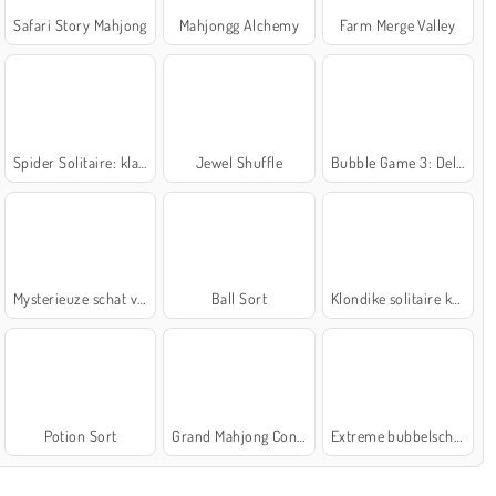
Safari Story Mahjong
Mahjongg Alchemy
Farm Merge Valley
Spider Solitaire: klassiek
Jewel Shuffle
Bubble Game 3: Deluxe
Mysterieuze schat van de zee
Ball Sort
Klondike solitaire kaartspel
Potion Sort
Grand Mahjong Connect
Extreme bubbelschieter 2