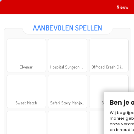
Nieuw
AANBEVOLEN SPELLEN
Elvenar
Hospital Surgeon Doctor Game
Offroad Crash Climber 4X4
Ben je 
Sweet Match
Safari Story Mahjong
Ball Sort
Wij begrijp
manier geb
onze verant
en inhoud t