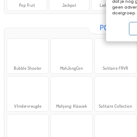
dat je nog 
Pop Fruit
Jackpot
Lady Popular
geen advert
doelgroep.
POPULAIRE
Bubble Shooter
MahJongCon
Solitaire FRVR
Vlindervreugde
Mahjong: Klassiek
Solitaire Collection