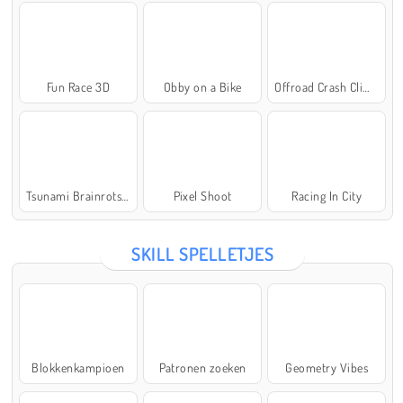
Fun Race 3D
Obby on a Bike
Offroad Crash Climber 4X4
Tsunami Brainrots Online
Pixel Shoot
Racing In City
SKILL SPELLETJES
Blokkenkampioen
Patronen zoeken
Geometry Vibes