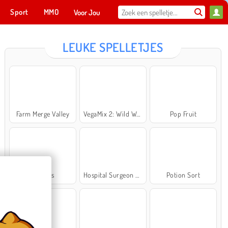
Sport
MMO
Voor Jou
LEUKE SPELLETJES
Farm Merge Valley
VegaMix 2: Wild West
Pop Fruit
Cross Stitch Masters
Ma
NU SPELEN
Bubbits
Hospital Surgeon Doctor Game
Potion Sort