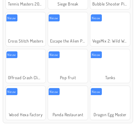
Tennis Masters 2026
Siege Break
Bubble Shooter Pirate Treasures
Nieuw
Nieuw
Nieuw
Cross Stitch Masters
Escape the Alien Prison
VegaMix 2: Wild West
Nieuw
Nieuw
Nieuw
Offroad Crash Climber 4X4
Pop Fruit
Tanks
Nieuw
Nieuw
Nieuw
Wood Hexa Factory
Panda Restaurant
Dragon Egg Master