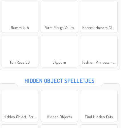
Rummikub
Farm Merge Valley
Harvest Honors Classic
Fun Race 3D
Skydom
Fashion Princess - Dress Up for Girls
HIDDEN OBJECT SPELLETJES
Hidden Object: Street of Secrets
Hidden Objects
Find Hidden Cats