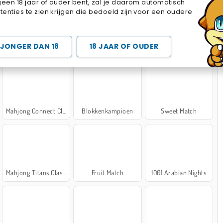
geen 18 jaar of ouder bent, zal je daarom automatisch
Cake Merge 2
Cross Stitch Masters
Marble Sort
enties te zien krijgen die bedoeld zijn voor een oudere
 SPELLETJES
JONGER DAN 18
18 JAAR OF OUDER
Mahjong Connect Classic
Blokkenkampioen
Sweet Match
Mahjong Titans Classic
Fruit Match
1001 Arabian Nights