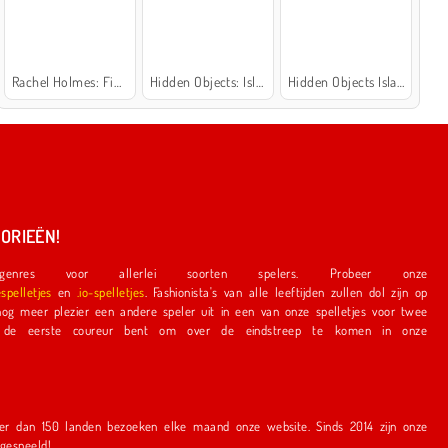
Rachel Holmes: Find Differences
Hidden Objects: Island Secrets
Hidden Objects Island
ORIEËN!
nres voor allerlei soorten spelers. Probeer onze
espelletjes
en
.io-spelletjes
. Fashionista's van alle leeftijden zullen dol zijn op
e speler uit in een van onze spelletjes voor twee
r bent om over de eindstreep te komen in onze
en bezoeken elke maand onze website. Sinds 2014 zijn onze
r gespeeld!