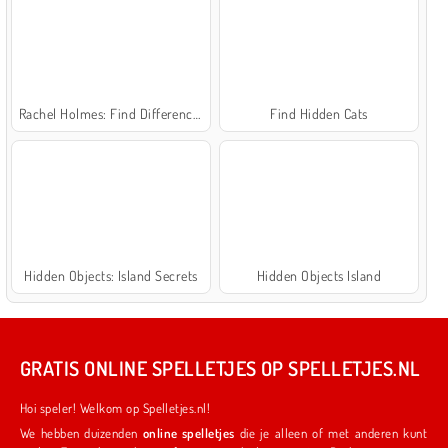
Rachel Holmes: Find Differences
Find Hidden Cats
Hidden Objects: Island Secrets
Hidden Objects Island
GRATIS ONLINE SPELLETJES OP SPELLETJES.NL
Hoi speler! Welkom op Spelletjes.nl!
We hebben duizenden
online spelletjes
die je alleen of met anderen kunt