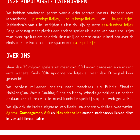
ONZE POPULAIRSTE CATEGORIEËN!
We hebben honderden genres voor allerlei soorten spelers. Probeer onze
fantastische
puzzelspelletjes
,
solitairespelletjes
en
.io-spelletjes
.
Fashionista's van alle leeftijden zullen dol zijn op onze
aankleedspelletjes
.
Daag voor nog meer plezier een andere speler uit in een van onze spelletjes
voor twee spelers om te ontdekken of jij de eerste coureur bent om over de
eindstreep te komen in onze spannende
racespelletjes
.
OVER ONS
Meer dan 35 miljoen spelers uit meer dan 150 landen bezoeken elke maand
onze website. Sinds 2014 zijn onze spelletjes al meer dan 19 miljard keer
gespeeld!
We hebben miljoenen spelers naar franchises als Bubble Shooter,
MahJongCon, Sara's Cooking Class en Happy Wheels getrokken en hebben
ze daarmee tot een van de meest iconische spelletjes op het web gemaakt.
We zijn ook de trotse eigenaar van tientallen andere websites, waaronder:
Agame
,
Gamesgames
,
A10
en
Mousebreaker
samen met aanvullende sites
in verschillende talen.