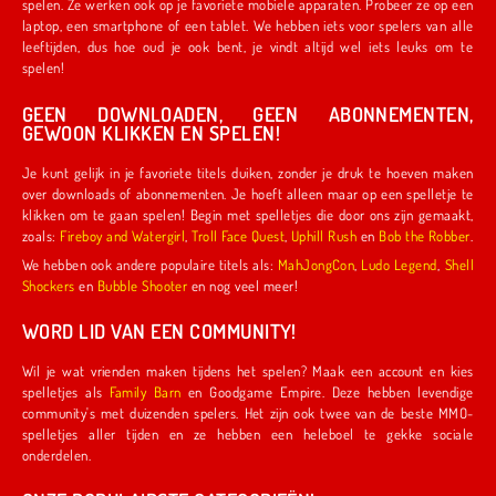
spelen. Ze werken ook op je favoriete mobiele apparaten. Probeer ze op een
laptop, een smartphone of een tablet. We hebben iets voor spelers van alle
leeftijden, dus hoe oud je ook bent, je vindt altijd wel iets leuks om te
spelen!
GEEN DOWNLOADEN, GEEN ABONNEMENTEN,
GEWOON KLIKKEN EN SPELEN!
Je kunt gelijk in je favoriete titels duiken, zonder je druk te hoeven maken
over downloads of abonnementen. Je hoeft alleen maar op een spelletje te
klikken om te gaan spelen! Begin met spelletjes die door ons zijn gemaakt,
zoals:
Fireboy and Watergirl
,
Troll Face Quest
,
Uphill Rush
en
Bob the Robber
.
We hebben ook andere populaire titels als:
MahJongCon
,
Ludo Legend
,
Shell
Shockers
en
Bubble Shooter
en nog veel meer!
WORD LID VAN EEN COMMUNITY!
Wil je wat vrienden maken tijdens het spelen? Maak een account en kies
spelletjes als
Family Barn
en Goodgame Empire. Deze hebben levendige
community's met duizenden spelers. Het zijn ook twee van de beste MMO-
spelletjes aller tijden en ze hebben een heleboel te gekke sociale
onderdelen.