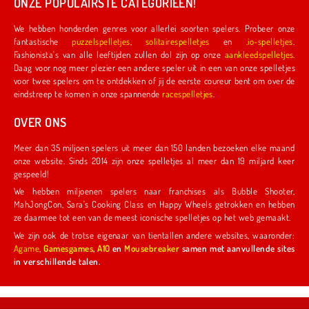
ONZE POPULAIRSTE CATEGORIEËN!
We hebben honderden genres voor allerlei soorten spelers. Probeer onze
fantastische
puzzelspelletjes
,
solitairespelletjes
en
.io-spelletjes
.
Fashionista's van alle leeftijden zullen dol zijn op onze
aankleedspelletjes
.
Daag voor nog meer plezier een andere speler uit in een van onze spelletjes
voor twee spelers om te ontdekken of jij de eerste coureur bent om over de
eindstreep te komen in onze spannende
racespelletjes
.
OVER ONS
Meer dan 35 miljoen spelers uit meer dan 150 landen bezoeken elke maand
onze website. Sinds 2014 zijn onze spelletjes al meer dan 19 miljard keer
gespeeld!
We hebben miljoenen spelers naar franchises als Bubble Shooter,
MahJongCon, Sara's Cooking Class en Happy Wheels getrokken en hebben
ze daarmee tot een van de meest iconische spelletjes op het web gemaakt.
We zijn ook de trotse eigenaar van tientallen andere websites, waaronder:
Agame
,
Gamesgames
,
A10
en
Mousebreaker
samen met aanvullende sites
in verschillende talen.