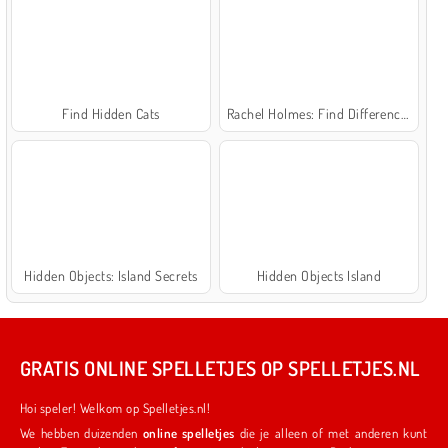
Find Hidden Cats
Rachel Holmes: Find Differences
Hidden Objects: Island Secrets
Hidden Objects Island
GRATIS ONLINE SPELLETJES OP SPELLETJES.NL
Hoi speler! Welkom op Spelletjes.nl!
We hebben duizenden
online spelletjes
die je alleen of met anderen kunt