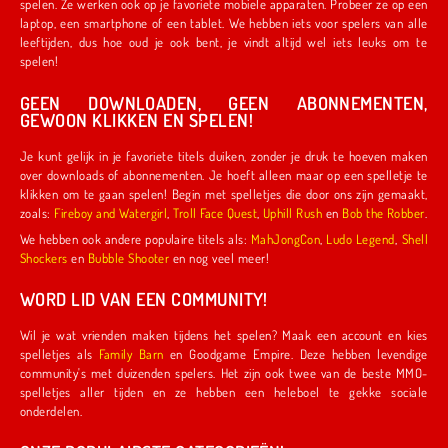
spelen. Ze werken ook op je favoriete mobiele apparaten. Probeer ze op een
laptop, een smartphone of een tablet. We hebben iets voor spelers van alle
leeftijden, dus hoe oud je ook bent, je vindt altijd wel iets leuks om te
spelen!
GEEN DOWNLOADEN, GEEN ABONNEMENTEN,
GEWOON KLIKKEN EN SPELEN!
Je kunt gelijk in je favoriete titels duiken, zonder je druk te hoeven maken
over downloads of abonnementen. Je hoeft alleen maar op een spelletje te
klikken om te gaan spelen! Begin met spelletjes die door ons zijn gemaakt,
zoals:
Fireboy and Watergirl
,
Troll Face Quest
,
Uphill Rush
en
Bob the Robber
.
We hebben ook andere populaire titels als:
MahJongCon
,
Ludo Legend
,
Shell
Shockers
en
Bubble Shooter
en nog veel meer!
WORD LID VAN EEN COMMUNITY!
Wil je wat vrienden maken tijdens het spelen? Maak een account en kies
spelletjes als
Family Barn
en Goodgame Empire. Deze hebben levendige
community's met duizenden spelers. Het zijn ook twee van de beste MMO-
spelletjes aller tijden en ze hebben een heleboel te gekke sociale
onderdelen.