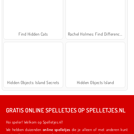
Find Hidden Cats
Rachel Holmes: Find Differences
Hidden Objects: Island Secrets
Hidden Objects Island
GRATIS ONLINE SPELLETJES OP SPELLETJES.NL
Hoi speler! Welkom op Spelletjes.nl!
We hebben duizenden
online spelletjes
die je alleen of met anderen kunt