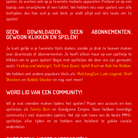
spelen. Ze werken ook op je favoriete mobiele apparaten. Probeer ze op een
laptop, een smartphone of een tablet. We hebben iets voor spelers van alle
leeftijden, dus hoe oud je ook bent, je vindt altijd wel iets leuks om te
spelen!
GEEN DOWNLOADEN, GEEN ABONNEMENTEN,
GEWOON KLIKKEN EN SPELEN!
Je kunt gelijk in je favoriete titels duiken, zonder je druk te hoeven maken
over downloads of abonnementen. Je hoeft alleen maar op een spelletje te
klikken om te gaan spelen! Begin met spelletjes die door ons zijn gemaakt,
zoals:
Fireboy and Watergirl
,
Troll Face Quest
,
Uphill Rush
en
Bob the Robber
.
We hebben ook andere populaire titels als:
MahJongCon
,
Ludo Legend
,
Shell
Shockers
en
Bubble Shooter
en nog veel meer!
WORD LID VAN EEN COMMUNITY!
Wil je wat vrienden maken tijdens het spelen? Maak een account en kies
spelletjes als
Family Barn
en Goodgame Empire. Deze hebben levendige
community's met duizenden spelers. Het zijn ook twee van de beste MMO-
spelletjes aller tijden en ze hebben een heleboel te gekke sociale
onderdelen.