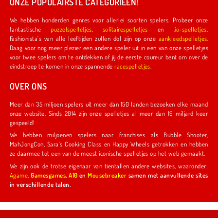
ONZE POPULAIRSTE CATEGORIEËN!
We hebben honderden genres voor allerlei soorten spelers. Probeer onze
fantastische
puzzelspelletjes
,
solitairespelletjes
en
.io-spelletjes
.
Fashionista's van alle leeftijden zullen dol zijn op onze
aankleedspelletjes
.
Daag voor nog meer plezier een andere speler uit in een van onze spelletjes
voor twee spelers om te ontdekken of jij de eerste coureur bent om over de
eindstreep te komen in onze spannende
racespelletjes
.
OVER ONS
Meer dan 35 miljoen spelers uit meer dan 150 landen bezoeken elke maand
onze website. Sinds 2014 zijn onze spelletjes al meer dan 19 miljard keer
gespeeld!
We hebben miljoenen spelers naar franchises als Bubble Shooter,
MahJongCon, Sara's Cooking Class en Happy Wheels getrokken en hebben
ze daarmee tot een van de meest iconische spelletjes op het web gemaakt.
We zijn ook de trotse eigenaar van tientallen andere websites, waaronder:
Agame
,
Gamesgames
,
A10
en
Mousebreaker
samen met aanvullende sites
in verschillende talen.