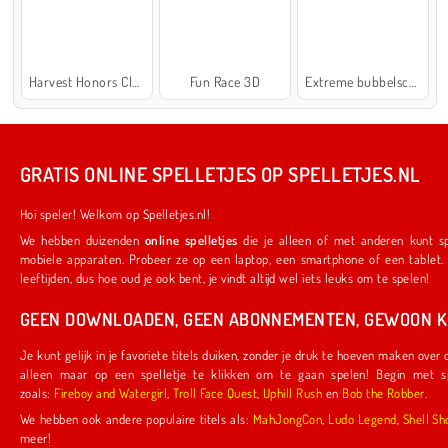
Harvest Honors Classic
Fun Race 3D
Extreme bubbelschieter 2
GRATIS ONLINE SPELLETJES OP SPELLETJES.NL
Hoi speler! Welkom op Spelletjes.nl!
We hebben duizenden
online spelletjes
die je alleen of met anderen kunt spelen. Ze werken ook op je favoriete
mobiele apparaten. Probeer ze op een laptop, een smartphone of een tablet. We hebben iets voor spelers van alle
leeftijden, dus hoe oud je ook bent, je vindt altijd wel iets leuks om te spelen!
GEEN DOWNLOADEN, GEEN ABONNEMENTEN, GEWOON KL
Je kunt gelijk in je favoriete titels duiken, zonder je druk te hoeven maken over downloads of abonnementen. Je hoeft
alleen maar op een spelletje te klikken om te gaan spelen! Begin met spelletjes die door ons zijn gemaakt,
zoals:
Fireboy and Watergirl
,
Troll Face Quest
,
Uphill Rush
en
Bob the Robber
.
We hebben ook andere populaire titels als:
MahJongCon
,
Ludo Legend
,
Shel
meer!