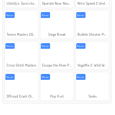
IJslolly's: Sara's kookcursus
Operate Now: Neusoperatie
Nitro Speed 2 Underground
Nieuw
Nieuw
Nieuw
Tennis Masters 2026
Siege Break
Bubble Shooter Pirate Treasures
Nieuw
Nieuw
Nieuw
Cross Stitch Masters
Escape the Alien Prison
VegaMix 2: Wild West
Nieuw
Nieuw
Nieuw
Offroad Crash Climber 4X4
Pop Fruit
Tanks