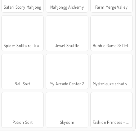
Safari Story Mahjong
Mahjongg Alchemy
Farm Merge Valley
Spider Solitaire: klassiek
Jewel Shuffle
Bubble Game 3: Deluxe
Ball Sort
My Arcade Center 2
Mysterieuze schat van de zee
Potion Sort
Skydom
Fashion Princess - Dress Up for Girls