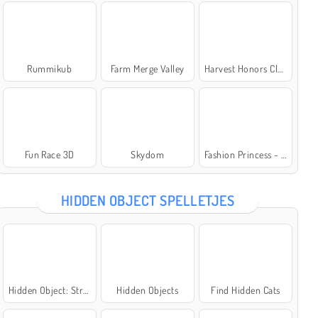
Rummikub
Farm Merge Valley
Harvest Honors Classic
Fun Race 3D
Skydom
Fashion Princess - Dress Up for Girls
HIDDEN OBJECT SPELLETJES
Hidden Object: Street of Secrets
Hidden Objects
Find Hidden Cats