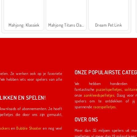
Mahjong: Klassiek
Mahjong Titans Classic
Dream Pet Link
ONZE POPULAIRSTE CATEG
We hebben honderden ge
fantastische
puzzelspelletjes
,
solitair
onze
aankleedspelletjes
. Daag voor nog meer plezier een ander
IKKEN EN SPELEN!
spelers om te ontdekken of jij de eerste coureu
spannende
racespelletjes
.
OVER ONS
l Shockers
en
Bubble Shooter
en nog veel
Meer dan 35 miljoen spelers uit meer dan 150 land
spelletjes al meer dan 19 miljard kee