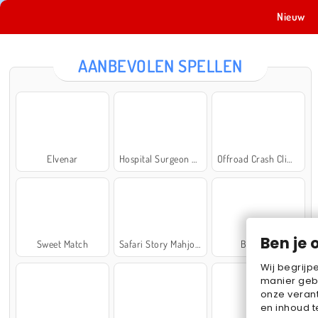
Nieuw
AANBEVOLEN SPELLEN
Elvenar
Hospital Surgeon Doctor Game
Offroad Crash Climber 4X4
Ben je 
Sweet Match
Safari Story Mahjong
Ball Sort
Wij begrijp
manier geb
onze verant
en inhoud t