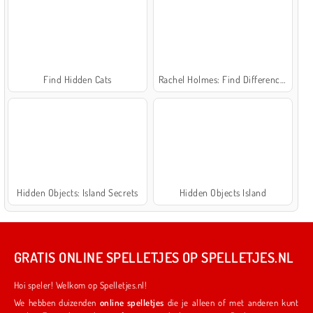
Find Hidden Cats
Rachel Holmes: Find Differences
Hidden Objects: Island Secrets
Hidden Objects Island
GRATIS ONLINE SPELLETJES OP SPELLETJES.NL
Hoi speler! Welkom op Spelletjes.nl!
We hebben duizenden
online spelletjes
die je alleen of met anderen kunt