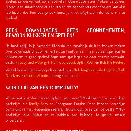
spelen. Ze werken ook op je favoriete mobiele apparaten. Probeer ze op een
laptop, een smartphone of een tablet. We hebben iets voor spelers van alle
leeftijden, dus hoe oud je ook bent, je vindt altijd wel iets leuks om te
spelen!
GEEN DOWNLOADEN, GEEN ABONNEMENTEN,
GEWOON KLIKKEN EN SPELEN!
Je kunt gelijk in je favoriete titels duiken, zonder je druk te hoeven maken
over downloads of abonnementen. Je hoeft alleen maar op een spelletje te
klikken om te gaan spelen! Begin met spelletjes die door ons zijn gemaakt,
zoals:
Fireboy and Watergirl
,
Troll Face Quest
,
Uphill Rush
en
Bob the Robber
.
We hebben ook andere populaire titels als:
MahJongCon
,
Ludo Legend
,
Shell
Shockers
en
Bubble Shooter
en nog veel meer!
WORD LID VAN EEN COMMUNITY!
Wil je wat vrienden maken tijdens het spelen? Maak een account en kies
spelletjes als
Family Barn
en Goodgame Empire. Deze hebben levendige
community's met duizenden spelers. Het zijn ook twee van de beste MMO-
spelletjes aller tijden en ze hebben een heleboel te gekke sociale
onderdelen.