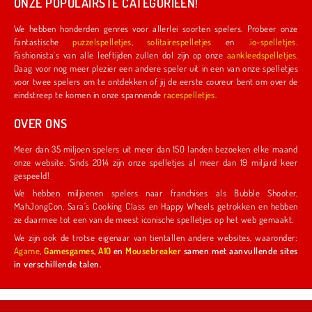
ONZE POPULAIRSTE CATEGORIEËN!
We hebben honderden genres voor allerlei soorten spelers. Probeer onze
fantastische
puzzelspelletjes
,
solitairespelletjes
en
.io-spelletjes
.
Fashionista's van alle leeftijden zullen dol zijn op onze
aankleedspelletjes
.
Daag voor nog meer plezier een andere speler uit in een van onze spelletjes
voor twee spelers om te ontdekken of jij de eerste coureur bent om over de
eindstreep te komen in onze spannende
racespelletjes
.
OVER ONS
Meer dan 35 miljoen spelers uit meer dan 150 landen bezoeken elke maand
onze website. Sinds 2014 zijn onze spelletjes al meer dan 19 miljard keer
gespeeld!
We hebben miljoenen spelers naar franchises als Bubble Shooter,
MahJongCon, Sara's Cooking Class en Happy Wheels getrokken en hebben
ze daarmee tot een van de meest iconische spelletjes op het web gemaakt.
We zijn ook de trotse eigenaar van tientallen andere websites, waaronder:
Agame
,
Gamesgames
,
A10
en
Mousebreaker
samen met aanvullende sites
in verschillende talen.