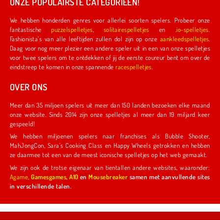
ONZE POPULAIRSTE CATEGORIEËN!
We hebben honderden genres voor allerlei soorten spelers. Probeer onze
fantastische
puzzelspelletjes
,
solitairespelletjes
en
.io-spelletjes
.
Fashionista's van alle leeftijden zullen dol zijn op onze
aankleedspelletjes
.
Daag voor nog meer plezier een andere speler uit in een van onze spelletjes
voor twee spelers om te ontdekken of jij de eerste coureur bent om over de
eindstreep te komen in onze spannende
racespelletjes
.
OVER ONS
Meer dan 35 miljoen spelers uit meer dan 150 landen bezoeken elke maand
onze website. Sinds 2014 zijn onze spelletjes al meer dan 19 miljard keer
gespeeld!
We hebben miljoenen spelers naar franchises als Bubble Shooter,
MahJongCon, Sara's Cooking Class en Happy Wheels getrokken en hebben
ze daarmee tot een van de meest iconische spelletjes op het web gemaakt.
We zijn ook de trotse eigenaar van tientallen andere websites, waaronder:
Agame
,
Gamesgames
,
A10
en
Mousebreaker
samen met aanvullende sites
in verschillende talen.