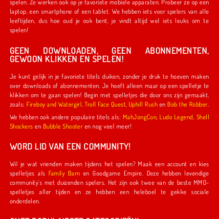
spelen. Ze werken ook op je favoriete mobiele apparaten. Probeer ze op een
laptop, een smartphone of een tablet. We hebben iets voor spelers van alle
leeftijden, dus hoe oud je ook bent, je vindt altijd wel iets leuks om te
spelen!
GEEN DOWNLOADEN, GEEN ABONNEMENTEN,
GEWOON KLIKKEN EN SPELEN!
Je kunt gelijk in je favoriete titels duiken, zonder je druk te hoeven maken
over downloads of abonnementen. Je hoeft alleen maar op een spelletje te
klikken om te gaan spelen! Begin met spelletjes die door ons zijn gemaakt,
zoals:
Fireboy and Watergirl
,
Troll Face Quest
,
Uphill Rush
en
Bob the Robber
.
We hebben ook andere populaire titels als:
MahJongCon
,
Ludo Legend
,
Shell
Shockers
en
Bubble Shooter
en nog veel meer!
WORD LID VAN EEN COMMUNITY!
Wil je wat vrienden maken tijdens het spelen? Maak een account en kies
spelletjes als
Family Barn
en Goodgame Empire. Deze hebben levendige
community's met duizenden spelers. Het zijn ook twee van de beste MMO-
spelletjes aller tijden en ze hebben een heleboel te gekke sociale
onderdelen.