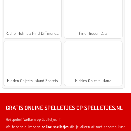
Rachel Holmes: Find Differences
Find Hidden Cats
Hidden Objects: Island Secrets
Hidden Objects Island
GRATIS ONLINE SPELLETJES OP SPELLETJES.NL
Hoi speler! Welkom op Spelletjes.nl!
We hebben duizenden
online spelletjes
die je alleen of met anderen kunt