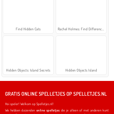
Find Hidden Cats
Rachel Holmes: Find Differences
Hidden Objects: Island Secrets
Hidden Objects Island
GRATIS ONLINE SPELLETJES OP SPELLETJES.NL
Hoi speler! Welkom op Spelletjes.nl!
We hebben duizenden
online spelletjes
die je alleen of met anderen kunt