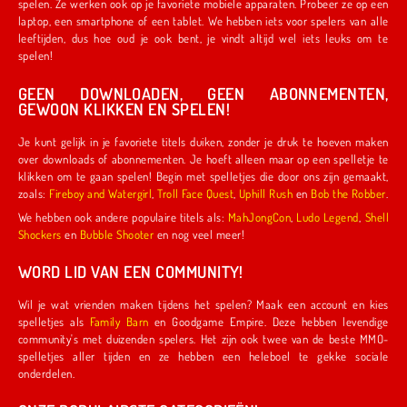
spelen. Ze werken ook op je favoriete mobiele apparaten. Probeer ze op een
laptop, een smartphone of een tablet. We hebben iets voor spelers van alle
leeftijden, dus hoe oud je ook bent, je vindt altijd wel iets leuks om te
spelen!
GEEN DOWNLOADEN, GEEN ABONNEMENTEN,
GEWOON KLIKKEN EN SPELEN!
Je kunt gelijk in je favoriete titels duiken, zonder je druk te hoeven maken
over downloads of abonnementen. Je hoeft alleen maar op een spelletje te
klikken om te gaan spelen! Begin met spelletjes die door ons zijn gemaakt,
zoals:
Fireboy and Watergirl
,
Troll Face Quest
,
Uphill Rush
en
Bob the Robber
.
We hebben ook andere populaire titels als:
MahJongCon
,
Ludo Legend
,
Shell
Shockers
en
Bubble Shooter
en nog veel meer!
WORD LID VAN EEN COMMUNITY!
Wil je wat vrienden maken tijdens het spelen? Maak een account en kies
spelletjes als
Family Barn
en Goodgame Empire. Deze hebben levendige
community's met duizenden spelers. Het zijn ook twee van de beste MMO-
spelletjes aller tijden en ze hebben een heleboel te gekke sociale
onderdelen.