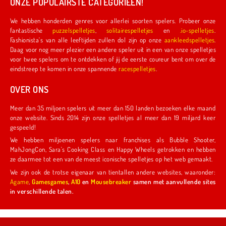
ONZE POPULAIRSTE CATEGORIEËN!
We hebben honderden genres voor allerlei soorten spelers. Probeer onze
fantastische
puzzelspelletjes
,
solitairespelletjes
en
.io-spelletjes
.
Fashionista's van alle leeftijden zullen dol zijn op onze
aankleedspelletjes
.
Daag voor nog meer plezier een andere speler uit in een van onze spelletjes
voor twee spelers om te ontdekken of jij de eerste coureur bent om over de
eindstreep te komen in onze spannende
racespelletjes
.
OVER ONS
Meer dan 35 miljoen spelers uit meer dan 150 landen bezoeken elke maand
onze website. Sinds 2014 zijn onze spelletjes al meer dan 19 miljard keer
gespeeld!
We hebben miljoenen spelers naar franchises als Bubble Shooter,
MahJongCon, Sara's Cooking Class en Happy Wheels getrokken en hebben
ze daarmee tot een van de meest iconische spelletjes op het web gemaakt.
We zijn ook de trotse eigenaar van tientallen andere websites, waaronder:
Agame
,
Gamesgames
,
A10
en
Mousebreaker
samen met aanvullende sites
in verschillende talen.