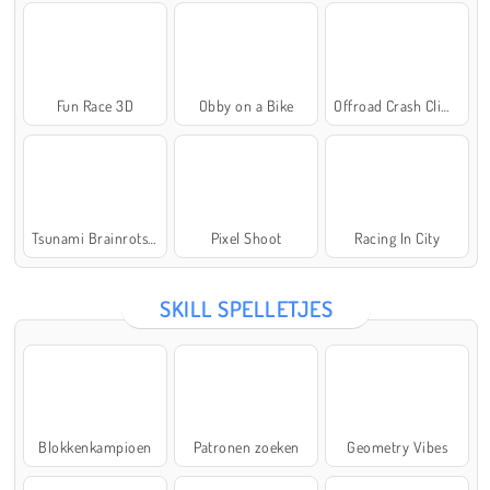
Fun Race 3D
Obby on a Bike
Offroad Crash Climber 4X4
Tsunami Brainrots Online
Pixel Shoot
Racing In City
SKILL SPELLETJES
Blokkenkampioen
Patronen zoeken
Geometry Vibes