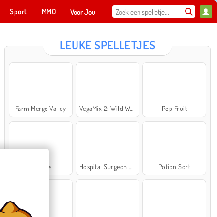
Sport
MMO
Voor Jou
LEUKE SPELLETJES
Farm Merge Valley
VegaMix 2: Wild West
Pop Fruit
Cross Stitch Masters
Ma
NU SPELEN
Bubbits
Hospital Surgeon Doctor Game
Potion Sort