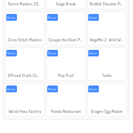
Tennis Masters 2026
Siege Break
Bubble Shooter Pirate Treasures
Nieuw
Nieuw
Nieuw
Cross Stitch Masters
Escape the Alien Prison
VegaMix 2: Wild West
Nieuw
Nieuw
Nieuw
Offroad Crash Climber 4X4
Pop Fruit
Tanks
Nieuw
Nieuw
Nieuw
Wood Hexa Factory
Panda Restaurant
Dragon Egg Master