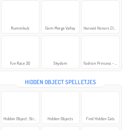
Rummikub
Farm Merge Valley
Harvest Honors Classic
Fun Race 3D
Skydom
Fashion Princess - Dress Up for Girls
HIDDEN OBJECT SPELLETJES
Hidden Object: Street of Secrets
Hidden Objects
Find Hidden Cats