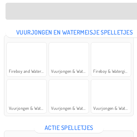
VUURJONGEN EN WATERMEISJE SPELLETJES
Fireboy and Watergirl: The Forest Temple
Vuurjongen & Watermeisje 5: Elementen
Fireboy & Watergirl 7: and Friends
Vuurjongen & Watermeisje 4: Kristaltempel
Vuurjongen & Watermeisje 2: Lichttempel
Vuurjongen & Watermeisje 6: Sprookje
ACTIE SPELLETJES