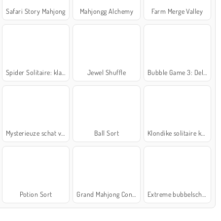
Safari Story Mahjong
Mahjongg Alchemy
Farm Merge Valley
Spider Solitaire: klassiek
Jewel Shuffle
Bubble Game 3: Deluxe
Mysterieuze schat van de zee
Ball Sort
Klondike solitaire kaartspel
Potion Sort
Grand Mahjong Connect
Extreme bubbelschieter 2