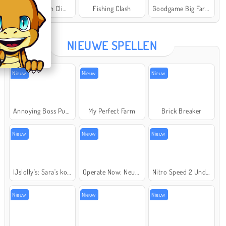
Offroad Crash Climber 4X4
Fishing Clash
Goodgame Big Farm
Star Stable
NIEUWE SPELLEN
Nieuw
Nieuw
Nieuw
Annoying Boss Punch Game
My Perfect Farm
Brick Breaker
Nieuw
Nieuw
Nieuw
IJslolly's: Sara's kookcursus
Operate Now: Neusoperatie
Nitro Speed 2 Underground
Nieuw
Nieuw
Nieuw