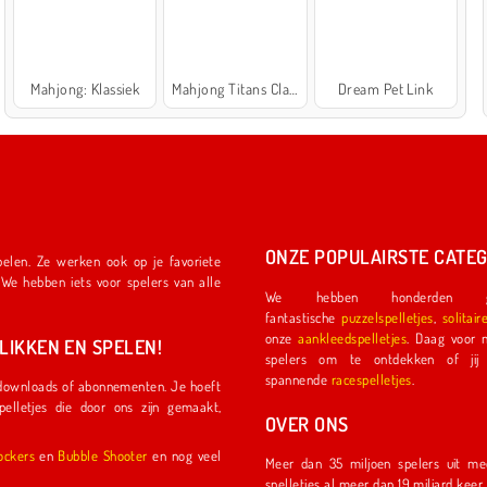
Mahjong: Klassiek
Mahjong Titans Classic
Dream Pet Link
ONZE POPULAIRSTE CATEG
We hebben honderden ge
fantastische
puzzelspelletjes
,
solitair
onze
aankleedspelletjes
. Daag voor nog meer plezier een ander
IKKEN EN SPELEN!
spelers om te ontdekken of jij de eerste coureu
spannende
racespelletjes
.
OVER ONS
l Shockers
en
Bubble Shooter
en nog veel
Meer dan 35 miljoen spelers uit meer dan 150 land
spelletjes al meer dan 19 miljard kee