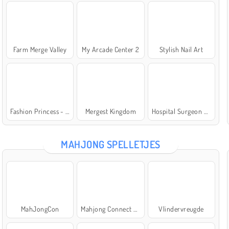
Farm Merge Valley
My Arcade Center 2
Stylish Nail Art
Fashion Princess - Dress Up for Girls
Mergest Kingdom
Hospital Surgeon Doctor Game
MAHJONG SPELLETJES
MahJongCon
Mahjong Connect Classic
Vlindervreugde