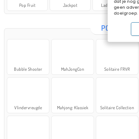
dat je nog 
Pop Fruit
Jackpot
Lady Popular
geen advert
doelgroep.
POPULAIRE
Bubble Shooter
MahJongCon
Solitaire FRVR
Vlindervreugde
Mahjong: Klassiek
Solitaire Collection