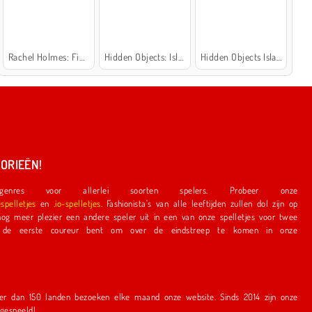
Rachel Holmes: Find Differences
Hidden Objects: Island Secrets
Hidden Objects Island
ORIEËN!
nres voor allerlei soorten spelers. Probeer onze
espelletjes
en
.io-spelletjes
. Fashionista's van alle leeftijden zullen dol zijn op
e speler uit in een van onze spelletjes voor twee
r bent om over de eindstreep te komen in onze
en bezoeken elke maand onze website. Sinds 2014 zijn onze
r gespeeld!