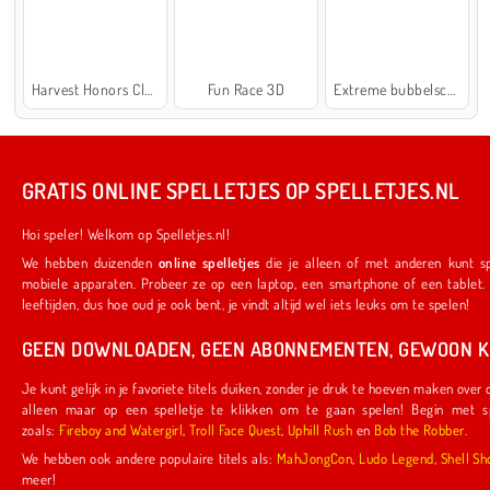
Harvest Honors Classic
Fun Race 3D
Extreme bubbelschieter 2
GRATIS ONLINE SPELLETJES OP SPELLETJES.NL
Hoi speler! Welkom op Spelletjes.nl!
We hebben duizenden
online spelletjes
die je alleen of met anderen kunt spelen. Ze werken ook op je favoriete
mobiele apparaten. Probeer ze op een laptop, een smartphone of een tablet. We hebben iets voor spelers van alle
leeftijden, dus hoe oud je ook bent, je vindt altijd wel iets leuks om te spelen!
GEEN DOWNLOADEN, GEEN ABONNEMENTEN, GEWOON KL
Je kunt gelijk in je favoriete titels duiken, zonder je druk te hoeven maken over downloads of abonnementen. Je hoeft
alleen maar op een spelletje te klikken om te gaan spelen! Begin met spelletjes die door ons zijn gemaakt,
zoals:
Fireboy and Watergirl
,
Troll Face Quest
,
Uphill Rush
en
Bob the Robber
.
We hebben ook andere populaire titels als:
MahJongCon
,
Ludo Legend
,
Shel
meer!