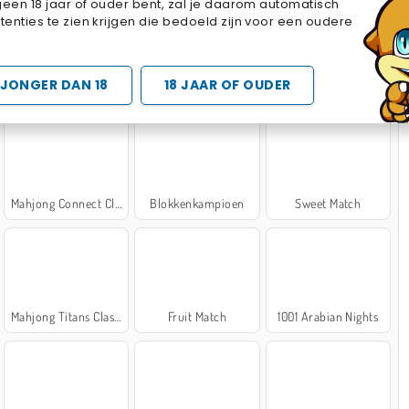
geen 18 jaar of ouder bent, zal je daarom automatisch
Cake Merge 2
Cross Stitch Masters
Marble Sort
enties te zien krijgen die bedoeld zijn voor een oudere
 SPELLETJES
JONGER DAN 18
18 JAAR OF OUDER
Mahjong Connect Classic
Blokkenkampioen
Sweet Match
Mahjong Titans Classic
Fruit Match
1001 Arabian Nights