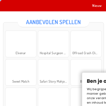
Nieuw
AANBEVOLEN SPELLEN
Elvenar
Hospital Surgeon Doctor Game
Offroad Crash Climber 4X4
Ben je 
Sweet Match
Safari Story Mahjong
Ball Sort
Wij begrijp
manier geb
onze verant
en inhoud t