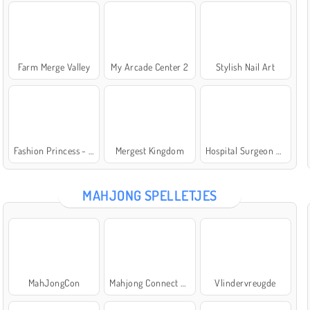
Farm Merge Valley
My Arcade Center 2
Stylish Nail Art
Fashion Princess - Dress Up for Girls
Mergest Kingdom
Hospital Surgeon Doctor Game
MAHJONG SPELLETJES
MahJongCon
Mahjong Connect Classic
Vlindervreugde