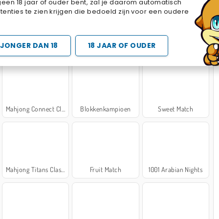
geen 18 jaar of ouder bent, zal je daarom automatisch
Cake Merge 2
Cross Stitch Masters
Marble Sort
enties te zien krijgen die bedoeld zijn voor een oudere
 SPELLETJES
JONGER DAN 18
18 JAAR OF OUDER
Mahjong Connect Classic
Blokkenkampioen
Sweet Match
Mahjong Titans Classic
Fruit Match
1001 Arabian Nights