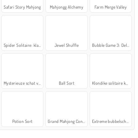
Safari Story Mahjong
Mahjongg Alchemy
Farm Merge Valley
Spider Solitaire: klassiek
Jewel Shuffle
Bubble Game 3: Deluxe
Mysterieuze schat van de zee
Ball Sort
Klondike solitaire kaartspel
Potion Sort
Grand Mahjong Connect
Extreme bubbelschieter 2