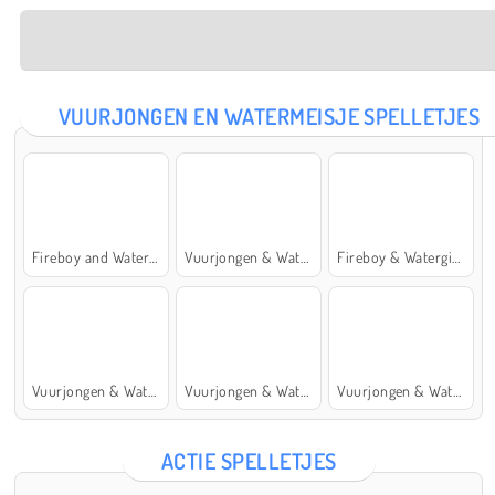
VUURJONGEN EN WATERMEISJE SPELLETJES
Fireboy and Watergirl: The Forest Temple
Vuurjongen & Watermeisje 5: Elementen
Fireboy & Watergirl 7: and Friends
Vuurjongen & Watermeisje 4: Kristaltempel
Vuurjongen & Watermeisje 2: Lichttempel
Vuurjongen & Watermeisje 6: Sprookje
ACTIE SPELLETJES