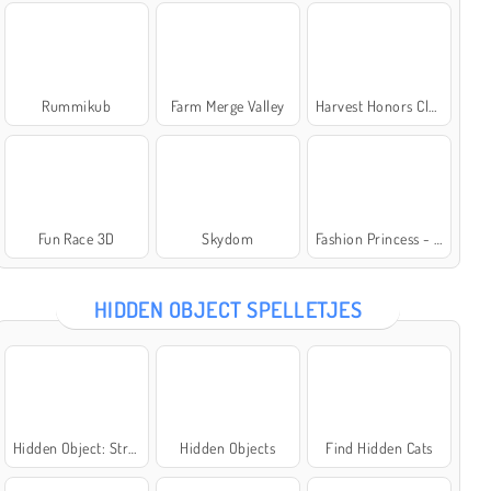
Rummikub
Farm Merge Valley
Harvest Honors Classic
Fun Race 3D
Skydom
Fashion Princess - Dress Up for Girls
HIDDEN OBJECT SPELLETJES
Hidden Object: Street of Secrets
Hidden Objects
Find Hidden Cats