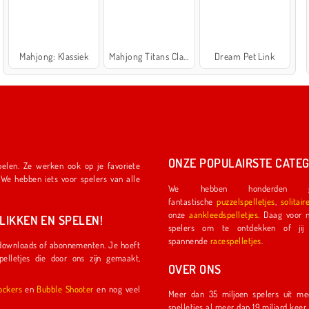
Mahjong: Klassiek
Mahjong Titans Classic
Dream Pet Link
ONZE POPULAIRSTE CATEG
We hebben honderden ge
fantastische
puzzelspelletjes
,
solitair
onze
aankleedspelletjes
. Daag voor nog meer plezier een ander
IKKEN EN SPELEN!
spelers om te ontdekken of jij de eerste coureu
spannende
racespelletjes
.
OVER ONS
l Shockers
en
Bubble Shooter
en nog veel
Meer dan 35 miljoen spelers uit meer dan 150 land
spelletjes al meer dan 19 miljard kee