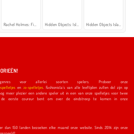
Rachel Holmes: Find Differences
Hidden Objects: Island Secrets
Hidden Objects Island
ORIEËN!
nres voor allerlei soorten spelers. Probeer onze
espelletjes
en
.io-spelletjes
. Fashionista's van alle leeftijden zullen dol zijn op
e speler uit in een van onze spelletjes voor twee
r bent om over de eindstreep te komen in onze
en bezoeken elke maand onze website. Sinds 2014 zijn onze
r gespeeld!