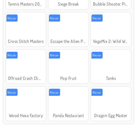
Tennis Masters 2026
Siege Break
Bubble Shooter Pirate Treasures
Nieuw
Nieuw
Nieuw
Cross Stitch Masters
Escape the Alien Prison
VegaMix 2: Wild West
Nieuw
Nieuw
Nieuw
Offroad Crash Climber 4X4
Pop Fruit
Tanks
Nieuw
Nieuw
Nieuw
Wood Hexa Factory
Panda Restaurant
Dragon Egg Master