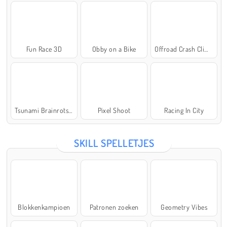
Fun Race 3D
Obby on a Bike
Offroad Crash Climber 4X4
Tsunami Brainrots Online
Pixel Shoot
Racing In City
SKILL SPELLETJES
Blokkenkampioen
Patronen zoeken
Geometry Vibes