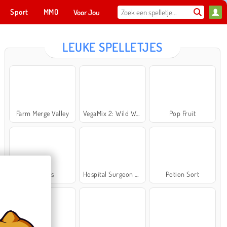
Sport
MMO
Voor Jou
LEUKE SPELLETJES
Farm Merge Valley
VegaMix 2: Wild West
Pop Fruit
Cross Stitch Masters
Ma
NU SPELEN
Bubbits
Hospital Surgeon Doctor Game
Potion Sort