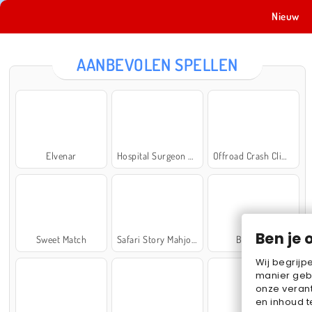
Nieuw
AANBEVOLEN SPELLEN
Elvenar
Hospital Surgeon Doctor Game
Offroad Crash Climber 4X4
Ben je 
Sweet Match
Safari Story Mahjong
Ball Sort
Wij begrijp
manier geb
onze verant
en inhoud t