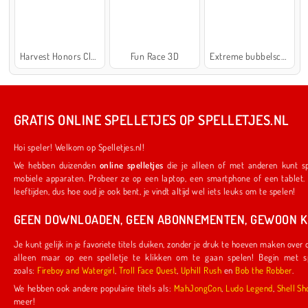
Harvest Honors Classic
Fun Race 3D
Extreme bubbelschieter 2
GRATIS ONLINE SPELLETJES OP SPELLETJES.NL
Hoi speler! Welkom op Spelletjes.nl!
We hebben duizenden
online spelletjes
die je alleen of met anderen kunt spelen. Ze werken ook op je favoriete
mobiele apparaten. Probeer ze op een laptop, een smartphone of een tablet. We hebben iets voor spelers van alle
leeftijden, dus hoe oud je ook bent, je vindt altijd wel iets leuks om te spelen!
GEEN DOWNLOADEN, GEEN ABONNEMENTEN, GEWOON KL
Je kunt gelijk in je favoriete titels duiken, zonder je druk te hoeven maken over downloads of abonnementen. Je hoeft
alleen maar op een spelletje te klikken om te gaan spelen! Begin met spelletjes die door ons zijn gemaakt,
zoals:
Fireboy and Watergirl
,
Troll Face Quest
,
Uphill Rush
en
Bob the Robber
.
We hebben ook andere populaire titels als:
MahJongCon
,
Ludo Legend
,
Shel
meer!