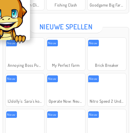
Offroad Crash Climber 4X4
Fishing Clash
Goodgame Big Farm
Star Stable
NIEUWE SPELLEN
Nieuw
Nieuw
Nieuw
Annoying Boss Punch Game
My Perfect Farm
Brick Breaker
Nieuw
Nieuw
Nieuw
IJslolly's: Sara's kookcursus
Operate Now: Neusoperatie
Nitro Speed 2 Underground
Nieuw
Nieuw
Nieuw