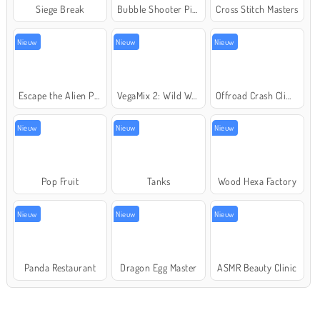
Siege Break
Bubble Shooter Pirate Treasures
Cross Stitch Masters
Nieuw
Nieuw
Nieuw
Escape the Alien Prison
VegaMix 2: Wild West
Offroad Crash Climber 4X4
Nieuw
Nieuw
Nieuw
Pop Fruit
Tanks
Wood Hexa Factory
Nieuw
Nieuw
Nieuw
Panda Restaurant
Dragon Egg Master
ASMR Beauty Clinic