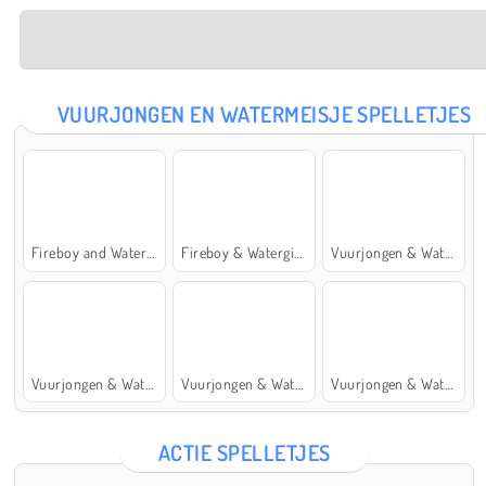
VUURJONGEN EN WATERMEISJE SPELLETJES
Fireboy and Watergirl: The Forest Temple
Fireboy & Watergirl 7: and Friends
Vuurjongen & Watermeisje 5: Elementen
Vuurjongen & Watermeisje 4: Kristaltempel
Vuurjongen & Watermeisje 2: Lichttempel
Vuurjongen & Watermeisje 6: Sprookje
ACTIE SPELLETJES