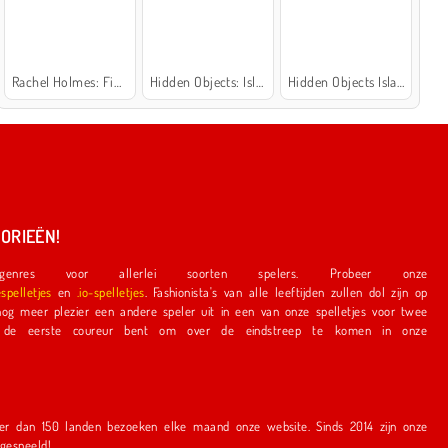
Rachel Holmes: Find Differences
Hidden Objects: Island Secrets
Hidden Objects Island
ORIEËN!
nres voor allerlei soorten spelers. Probeer onze
espelletjes
en
.io-spelletjes
. Fashionista's van alle leeftijden zullen dol zijn op
e speler uit in een van onze spelletjes voor twee
r bent om over de eindstreep te komen in onze
en bezoeken elke maand onze website. Sinds 2014 zijn onze
r gespeeld!