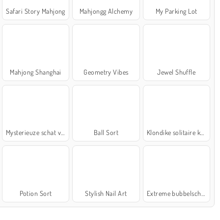
Safari Story Mahjong
Mahjongg Alchemy
My Parking Lot
Mahjong Shanghai
Geometry Vibes
Jewel Shuffle
Mysterieuze schat van de zee
Ball Sort
Klondike solitaire kaartspel
Potion Sort
Stylish Nail Art
Extreme bubbelschieter 2