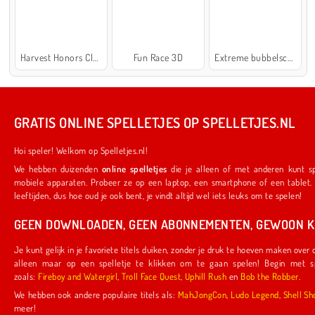
Harvest Honors Classic
Fun Race 3D
Extreme bubbelschieter 2
GRATIS ONLINE SPELLETJES OP SPELLETJES.NL
Hoi speler! Welkom op Spelletjes.nl!
We hebben duizenden
online spelletjes
die je alleen of met anderen kunt spelen. Ze werken ook op je favoriete
mobiele apparaten. Probeer ze op een laptop, een smartphone of een tablet. We hebben iets voor spelers van alle
leeftijden, dus hoe oud je ook bent, je vindt altijd wel iets leuks om te spelen!
GEEN DOWNLOADEN, GEEN ABONNEMENTEN, GEWOON KL
Je kunt gelijk in je favoriete titels duiken, zonder je druk te hoeven maken over downloads of abonnementen. Je hoeft
alleen maar op een spelletje te klikken om te gaan spelen! Begin met spelletjes die door ons zijn gemaakt,
zoals:
Fireboy and Watergirl
,
Troll Face Quest
,
Uphill Rush
en
Bob the Robber
.
We hebben ook andere populaire titels als:
MahJongCon
,
Ludo Legend
,
Shel
meer!