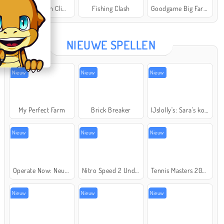
Offroad Crash Climber 4X4
Fishing Clash
Goodgame Big Farm
Star Stable
NIEUWE SPELLEN
Nieuw
Nieuw
Nieuw
My Perfect Farm
Brick Breaker
IJslolly's: Sara's kookcursus
Nieuw
Nieuw
Nieuw
Operate Now: Neusoperatie
Nitro Speed 2 Underground
Tennis Masters 2026
Nieuw
Nieuw
Nieuw