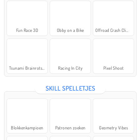
Fun Race 3D
Obby on a Bike
Offroad Crash Climber 4X4
Tsunami Brainrots Online
Racing In City
Pixel Shoot
SKILL SPELLETJES
Blokkenkampioen
Patronen zoeken
Geometry Vibes