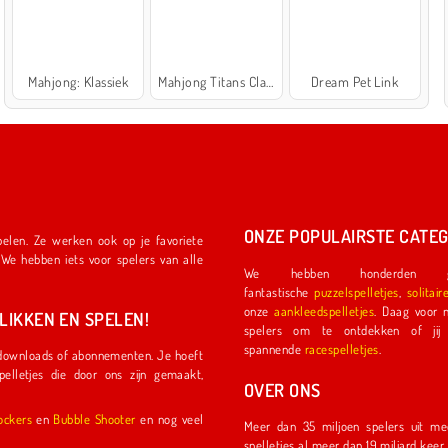
Mahjong: Klassiek
Mahjong Titans Classic
Dream Pet Link
ONZE POPULAIRSTE CATEG
We hebben honderden ge
fantastische
puzzelspelletjes
,
solitair
onze
aankleedspelletjes
. Daag voor nog meer plezier een ander
IKKEN EN SPELEN!
spelers om te ontdekken of jij de eerste coureu
spannende
racespelletjes
.
OVER ONS
l Shockers
en
Bubble Shooter
en nog veel
Meer dan 35 miljoen spelers uit meer dan 150 land
spelletjes al meer dan 19 miljard kee