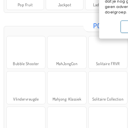
dat je nog 
Pop Fruit
Jackpot
Lady Popular
geen advert
doelgroep.
POPULAIRE
Bubble Shooter
MahJongCon
Solitaire FRVR
Vlindervreugde
Mahjong: Klassiek
Solitaire Collection