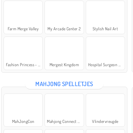
Farm Merge Valley
My Arcade Center 2
Stylish Nail Art
Fashion Princess - Dress Up for Girls
Mergest Kingdom
Hospital Surgeon Doctor Game
MAHJONG SPELLETJES
MahJongCon
Mahjong Connect Classic
Vlindervreugde