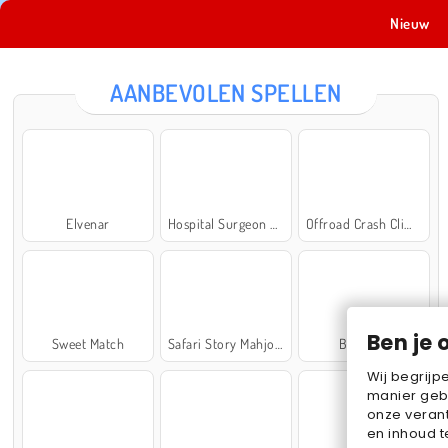
Nieuw
AANBEVOLEN SPELLEN
Elvenar
Hospital Surgeon Doctor Game
Offroad Crash Climber 4X4
Ben je 
Sweet Match
Safari Story Mahjong
Ball Sort
Wij begrijp
manier geb
onze verant
en inhoud t