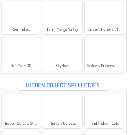
Rummikub
Farm Merge Valley
Harvest Honors Classic
Fun Race 3D
Skydom
Fashion Princess - Dress Up for Girls
HIDDEN OBJECT SPELLETJES
Hidden Object: Street of Secrets
Hidden Objects
Find Hidden Cats