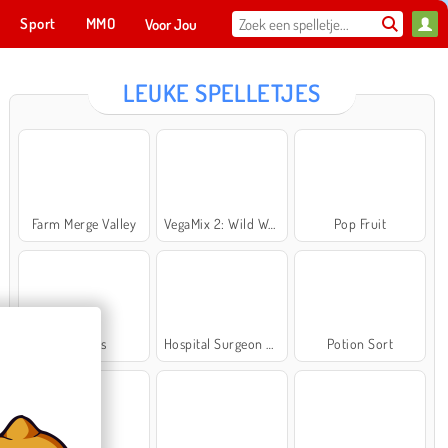
Sport
MMO
Voor Jou
LEUKE SPELLETJES
Farm Merge Valley
VegaMix 2: Wild West
Pop Fruit
Cross Stitch Masters
Ma
NU SPELEN
Bubbits
Hospital Surgeon Doctor Game
Potion Sort