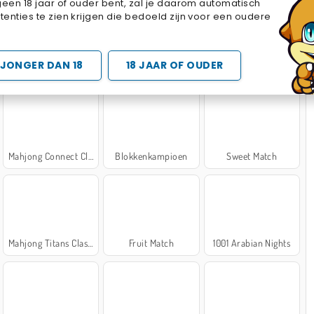
geen 18 jaar of ouder bent, zal je daarom automatisch
Cake Merge 2
Cross Stitch Masters
Marble Sort
enties te zien krijgen die bedoeld zijn voor een oudere
 SPELLETJES
JONGER DAN 18
18 JAAR OF OUDER
Mahjong Connect Classic
Blokkenkampioen
Sweet Match
Mahjong Titans Classic
Fruit Match
1001 Arabian Nights