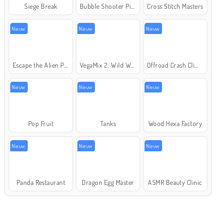
Siege Break
Bubble Shooter Pirate Treasures
Cross Stitch Masters
Nieuw
Nieuw
Nieuw
Escape the Alien Prison
VegaMix 2: Wild West
Offroad Crash Climber 4X4
Nieuw
Nieuw
Nieuw
Pop Fruit
Tanks
Wood Hexa Factory
Nieuw
Nieuw
Nieuw
Panda Restaurant
Dragon Egg Master
ASMR Beauty Clinic