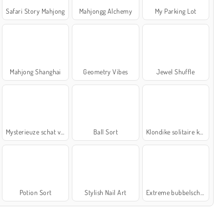
Safari Story Mahjong
Mahjongg Alchemy
My Parking Lot
Mahjong Shanghai
Geometry Vibes
Jewel Shuffle
Mysterieuze schat van de zee
Ball Sort
Klondike solitaire kaartspel
Potion Sort
Stylish Nail Art
Extreme bubbelschieter 2