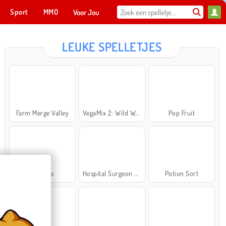
Sport
MMO
Voor Jou
LEUKE SPELLETJES
Farm Merge Valley
VegaMix 2: Wild West
Pop Fruit
Cross Stitch Masters
Ma
NU SPELEN
Bubbits
Hospital Surgeon Doctor Game
Potion Sort