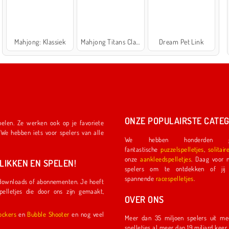
Mahjong: Klassiek
Mahjong Titans Classic
Dream Pet Link
ONZE POPULAIRSTE CATEG
We hebben honderden ge
fantastische
puzzelspelletjes
,
solitair
onze
aankleedspelletjes
. Daag voor nog meer plezier een ander
IKKEN EN SPELEN!
spelers om te ontdekken of jij de eerste coureu
spannende
racespelletjes
.
OVER ONS
l Shockers
en
Bubble Shooter
en nog veel
Meer dan 35 miljoen spelers uit meer dan 150 land
spelletjes al meer dan 19 miljard kee