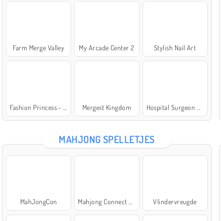
Farm Merge Valley
My Arcade Center 2
Stylish Nail Art
Fashion Princess - Dress Up for Girls
Mergest Kingdom
Hospital Surgeon Doctor Game
MAHJONG SPELLETJES
MahJongCon
Mahjong Connect Classic
Vlindervreugde