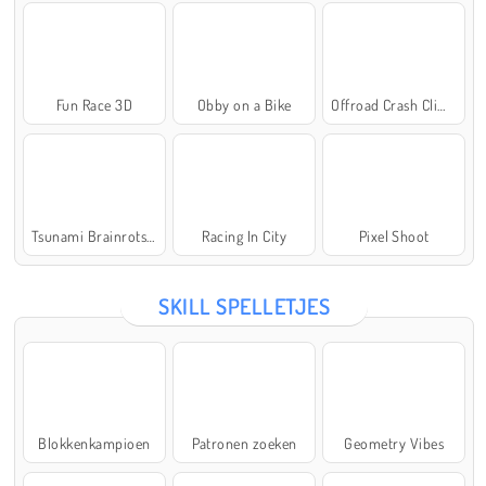
Fun Race 3D
Obby on a Bike
Offroad Crash Climber 4X4
Tsunami Brainrots Online
Racing In City
Pixel Shoot
SKILL SPELLETJES
Blokkenkampioen
Patronen zoeken
Geometry Vibes