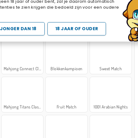
geen 18 jaar of ouder bent, zal je daarom automatisch
Cake Merge 2
Cross Stitch Masters
Marble Sort
enties te zien krijgen die bedoeld zijn voor een oudere
 SPELLETJES
JONGER DAN 18
18 JAAR OF OUDER
Mahjong Connect Classic
Blokkenkampioen
Sweet Match
Mahjong Titans Classic
Fruit Match
1001 Arabian Nights