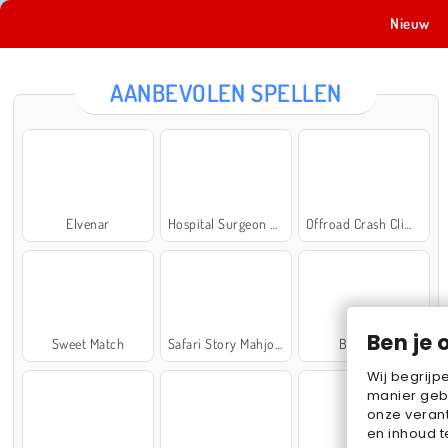
Nieuw
AANBEVOLEN SPELLEN
Elvenar
Hospital Surgeon Doctor Game
Offroad Crash Climber 4X4
Ben je 
Sweet Match
Safari Story Mahjong
Ball Sort
Wij begrijp
manier geb
onze verant
en inhoud t