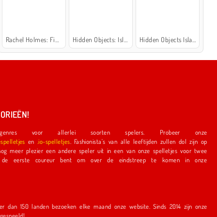
Rachel Holmes: Find Differences
Hidden Objects: Island Secrets
Hidden Objects Island
ORIEËN!
nres voor allerlei soorten spelers. Probeer onze
espelletjes
en
.io-spelletjes
. Fashionista's van alle leeftijden zullen dol zijn op
e speler uit in een van onze spelletjes voor twee
r bent om over de eindstreep te komen in onze
en bezoeken elke maand onze website. Sinds 2014 zijn onze
r gespeeld!