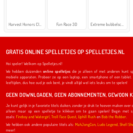
Harvest Honors Classic
Fun Race 3D
Extreme bubbelschieter 2
GRATIS ONLINE SPELLETJES OP SPELLETJES.NL
Hoi speler! Welkom op Spelletjes.nl!
We hebben duizenden
online spelletjes
die je alleen of met anderen kunt spelen. Ze werken ook op je favoriete
mobiele apparaten. Probeer ze op een laptop, een smartphone of een tablet. We hebben iets voor spelers van alle
leeftijden, dus hoe oud je ook bent, je vindt altijd wel iets leuks om te spelen!
GEEN DOWNLOADEN, GEEN ABONNEMENTEN, GEWOON KL
Je kunt gelijk in je favoriete titels duiken, zonder je druk te hoeven maken over downloads of abonnementen. Je hoeft
alleen maar op een spelletje te klikken om te gaan spelen! Begin met spelletjes die door ons zijn gemaakt,
zoals:
Fireboy and Watergirl
,
Troll Face Quest
,
Uphill Rush
en
Bob the Robber
.
We hebben ook andere populaire titels als:
MahJongCon
,
Ludo Legend
,
Shel
meer!