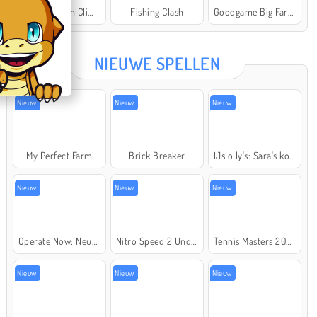
Offroad Crash Climber 4X4
Fishing Clash
Goodgame Big Farm
Star Stable
NIEUWE SPELLEN
Nieuw
Nieuw
Nieuw
My Perfect Farm
Brick Breaker
IJslolly's: Sara's kookcursus
Nieuw
Nieuw
Nieuw
Operate Now: Neusoperatie
Nitro Speed 2 Underground
Tennis Masters 2026
Nieuw
Nieuw
Nieuw