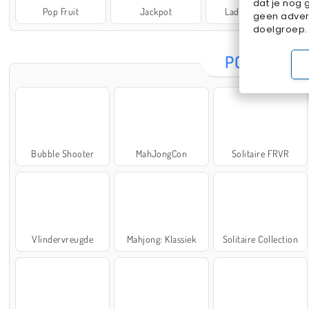
dat je nog 
Pop Fruit
Jackpot
Lady Popular
geen advert
doelgroep.
POPULAIRE
Bubble Shooter
MahJongCon
Solitaire FRVR
Vlindervreugde
Mahjong: Klassiek
Solitaire Collection