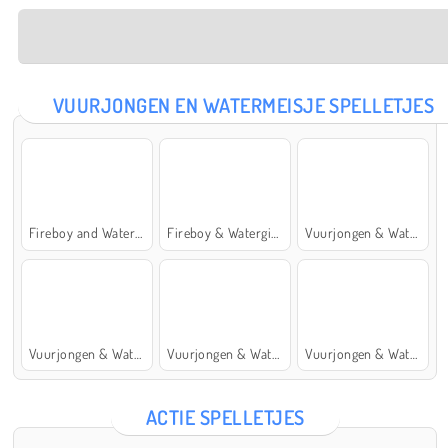
VUURJONGEN EN WATERMEISJE SPELLETJES
Fireboy and Watergirl: The Forest Temple
Fireboy & Watergirl 7: and Friends
Vuurjongen & Watermeisje 5: Elementen
Vuurjongen & Watermeisje 4: Kristaltempel
Vuurjongen & Watermeisje 2: Lichttempel
Vuurjongen & Watermeisje 6: Sprookje
ACTIE SPELLETJES