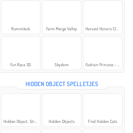
Rummikub
Farm Merge Valley
Harvest Honors Classic
Fun Race 3D
Skydom
Fashion Princess - Dress Up for Girls
HIDDEN OBJECT SPELLETJES
Hidden Object: Street of Secrets
Hidden Objects
Find Hidden Cats