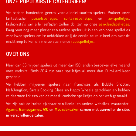
ONZE POPULAIRSTE CATEGORIEËN!
We hebben honderden genres voor allerlei soorten spelers. Probeer onze
fantastische
puzzelspelletjes
,
solitairespelletjes
en
.io-spelletjes
.
Fashionista's van alle leeftijden zullen dol zijn op onze
aankleedspelletjes
.
Daag voor nog meer plezier een andere speler uit in een van onze spelletjes
voor twee spelers om te ontdekken of jij de eerste coureur bent om over de
eindstreep te komen in onze spannende
racespelletjes
.
OVER ONS
Meer dan 35 miljoen spelers uit meer dan 150 landen bezoeken elke maand
onze website. Sinds 2014 zijn onze spelletjes al meer dan 19 miljard keer
gespeeld!
We hebben miljoenen spelers naar franchises als Bubble Shooter,
MahJongCon, Sara's Cooking Class en Happy Wheels getrokken en hebben
ze daarmee tot een van de meest iconische spelletjes op het web gemaakt.
We zijn ook de trotse eigenaar van tientallen andere websites, waaronder:
Agame
,
Gamesgames
,
A10
en
Mousebreaker
samen met aanvullende sites
in verschillende talen.