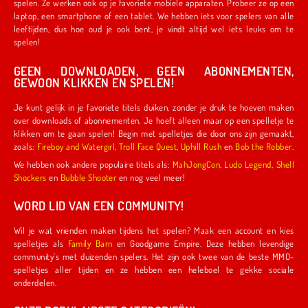
spelen. Ze werken ook op je favoriete mobiele apparaten. Probeer ze op een
laptop, een smartphone of een tablet. We hebben iets voor spelers van alle
leeftijden, dus hoe oud je ook bent, je vindt altijd wel iets leuks om te
spelen!
GEEN DOWNLOADEN, GEEN ABONNEMENTEN,
GEWOON KLIKKEN EN SPELEN!
Je kunt gelijk in je favoriete titels duiken, zonder je druk te hoeven maken
over downloads of abonnementen. Je hoeft alleen maar op een spelletje te
klikken om te gaan spelen! Begin met spelletjes die door ons zijn gemaakt,
zoals:
Fireboy and Watergirl
,
Troll Face Quest
,
Uphill Rush
en
Bob the Robber
.
We hebben ook andere populaire titels als:
MahJongCon
,
Ludo Legend
,
Shell
Shockers
en
Bubble Shooter
en nog veel meer!
WORD LID VAN EEN COMMUNITY!
Wil je wat vrienden maken tijdens het spelen? Maak een account en kies
spelletjes als
Family Barn
en Goodgame Empire. Deze hebben levendige
community's met duizenden spelers. Het zijn ook twee van de beste MMO-
spelletjes aller tijden en ze hebben een heleboel te gekke sociale
onderdelen.