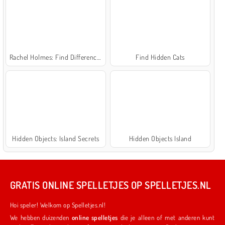
Rachel Holmes: Find Differences
Find Hidden Cats
Hidden Objects: Island Secrets
Hidden Objects Island
GRATIS ONLINE SPELLETJES OP SPELLETJES.NL
Hoi speler! Welkom op Spelletjes.nl!
We hebben duizenden
online spelletjes
die je alleen of met anderen kunt