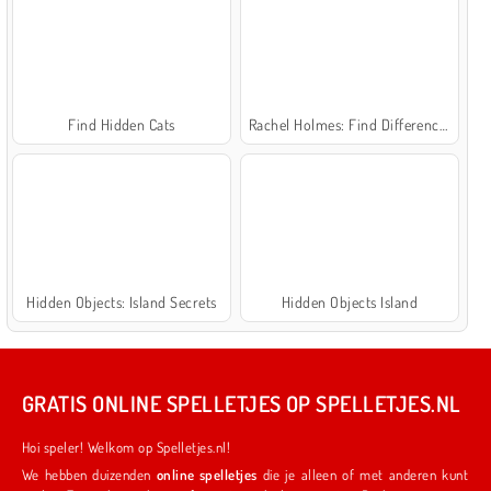
Find Hidden Cats
Rachel Holmes: Find Differences
Hidden Objects: Island Secrets
Hidden Objects Island
GRATIS ONLINE SPELLETJES OP SPELLETJES.NL
Hoi speler! Welkom op Spelletjes.nl!
We hebben duizenden
online spelletjes
die je alleen of met anderen kunt