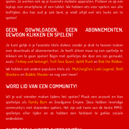
spelen. Ze werken ook op je favoriete mobiele apparaten. Probeer ze op een
laptop, een smartphone of een tablet. We hebben iets voor spelers van alle
leeftijden, dus hoe oud je ook bent, je vindt altijd wel iets leuks om te
spelen!
GEEN DOWNLOADEN, GEEN ABONNEMENTEN,
GEWOON KLIKKEN EN SPELEN!
Je kunt gelijk in je favoriete titels duiken, zonder je druk te hoeven maken
over downloads of abonnementen. Je hoeft alleen maar op een spelletje te
klikken om te gaan spelen! Begin met spelletjes die door ons zijn gemaakt,
zoals:
Fireboy and Watergirl
,
Troll Face Quest
,
Uphill Rush
en
Bob the Robber
.
We hebben ook andere populaire titels als:
MahJongCon
,
Ludo Legend
,
Shell
Shockers
en
Bubble Shooter
en nog veel meer!
WORD LID VAN EEN COMMUNITY!
Wil je wat vrienden maken tijdens het spelen? Maak een account en kies
spelletjes als
Family Barn
en Goodgame Empire. Deze hebben levendige
community's met duizenden spelers. Het zijn ook twee van de beste MMO-
spelletjes aller tijden en ze hebben een heleboel te gekke sociale
onderdelen.