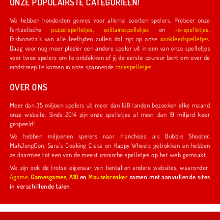
ONZE POPULAIRSTE CATEGORIEËN!
We hebben honderden genres voor allerlei soorten spelers. Probeer onze
fantastische
puzzelspelletjes
,
solitairespelletjes
en
.io-spelletjes
.
Fashionista's van alle leeftijden zullen dol zijn op onze
aankleedspelletjes
.
Daag voor nog meer plezier een andere speler uit in een van onze spelletjes
voor twee spelers om te ontdekken of jij de eerste coureur bent om over de
eindstreep te komen in onze spannende
racespelletjes
.
OVER ONS
Meer dan 35 miljoen spelers uit meer dan 150 landen bezoeken elke maand
onze website. Sinds 2014 zijn onze spelletjes al meer dan 19 miljard keer
gespeeld!
We hebben miljoenen spelers naar franchises als Bubble Shooter,
MahJongCon, Sara's Cooking Class en Happy Wheels getrokken en hebben
ze daarmee tot een van de meest iconische spelletjes op het web gemaakt.
We zijn ook de trotse eigenaar van tientallen andere websites, waaronder:
Agame
,
Gamesgames
,
A10
en
Mousebreaker
samen met aanvullende sites
in verschillende talen.