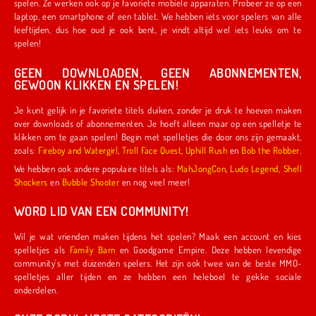
spelen. Ze werken ook op je favoriete mobiele apparaten. Probeer ze op een
laptop, een smartphone of een tablet. We hebben iets voor spelers van alle
leeftijden, dus hoe oud je ook bent, je vindt altijd wel iets leuks om te
spelen!
GEEN DOWNLOADEN, GEEN ABONNEMENTEN,
GEWOON KLIKKEN EN SPELEN!
Je kunt gelijk in je favoriete titels duiken, zonder je druk te hoeven maken
over downloads of abonnementen. Je hoeft alleen maar op een spelletje te
klikken om te gaan spelen! Begin met spelletjes die door ons zijn gemaakt,
zoals:
Fireboy and Watergirl
,
Troll Face Quest
,
Uphill Rush
en
Bob the Robber
.
We hebben ook andere populaire titels als:
MahJongCon
,
Ludo Legend
,
Shell
Shockers
en
Bubble Shooter
en nog veel meer!
WORD LID VAN EEN COMMUNITY!
Wil je wat vrienden maken tijdens het spelen? Maak een account en kies
spelletjes als
Family Barn
en Goodgame Empire. Deze hebben levendige
community's met duizenden spelers. Het zijn ook twee van de beste MMO-
spelletjes aller tijden en ze hebben een heleboel te gekke sociale
onderdelen.