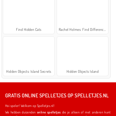
Find Hidden Cats
Rachel Holmes: Find Differences
Hidden Objects: Island Secrets
Hidden Objects Island
GRATIS ONLINE SPELLETJES OP SPELLETJES.NL
Hoi speler! Welkom op Spelletjes.nl!
We hebben duizenden
online spelletjes
die je alleen of met anderen kunt