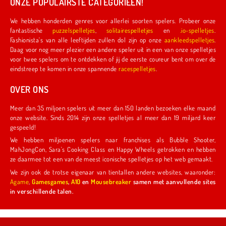
ONZE POPULAIRSTE CATEGORIEËN!
We hebben honderden genres voor allerlei soorten spelers. Probeer onze
fantastische
puzzelspelletjes
,
solitairespelletjes
en
.io-spelletjes
.
Fashionista's van alle leeftijden zullen dol zijn op onze
aankleedspelletjes
.
Daag voor nog meer plezier een andere speler uit in een van onze spelletjes
voor twee spelers om te ontdekken of jij de eerste coureur bent om over de
eindstreep te komen in onze spannende
racespelletjes
.
OVER ONS
Meer dan 35 miljoen spelers uit meer dan 150 landen bezoeken elke maand
onze website. Sinds 2014 zijn onze spelletjes al meer dan 19 miljard keer
gespeeld!
We hebben miljoenen spelers naar franchises als Bubble Shooter,
MahJongCon, Sara's Cooking Class en Happy Wheels getrokken en hebben
ze daarmee tot een van de meest iconische spelletjes op het web gemaakt.
We zijn ook de trotse eigenaar van tientallen andere websites, waaronder:
Agame
,
Gamesgames
,
A10
en
Mousebreaker
samen met aanvullende sites
in verschillende talen.