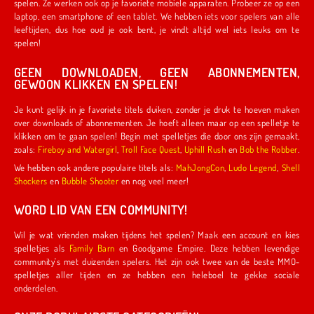
spelen. Ze werken ook op je favoriete mobiele apparaten. Probeer ze op een
laptop, een smartphone of een tablet. We hebben iets voor spelers van alle
leeftijden, dus hoe oud je ook bent, je vindt altijd wel iets leuks om te
spelen!
GEEN DOWNLOADEN, GEEN ABONNEMENTEN,
GEWOON KLIKKEN EN SPELEN!
Je kunt gelijk in je favoriete titels duiken, zonder je druk te hoeven maken
over downloads of abonnementen. Je hoeft alleen maar op een spelletje te
klikken om te gaan spelen! Begin met spelletjes die door ons zijn gemaakt,
zoals:
Fireboy and Watergirl
,
Troll Face Quest
,
Uphill Rush
en
Bob the Robber
.
We hebben ook andere populaire titels als:
MahJongCon
,
Ludo Legend
,
Shell
Shockers
en
Bubble Shooter
en nog veel meer!
WORD LID VAN EEN COMMUNITY!
Wil je wat vrienden maken tijdens het spelen? Maak een account en kies
spelletjes als
Family Barn
en Goodgame Empire. Deze hebben levendige
community's met duizenden spelers. Het zijn ook twee van de beste MMO-
spelletjes aller tijden en ze hebben een heleboel te gekke sociale
onderdelen.