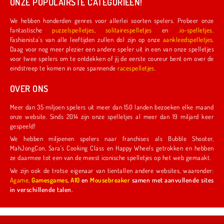
ONZE POPULAIRSTE CATEGORIEËN!
We hebben honderden genres voor allerlei soorten spelers. Probeer onze
fantastische
puzzelspelletjes
,
solitairespelletjes
en
.io-spelletjes
.
Fashionista's van alle leeftijden zullen dol zijn op onze
aankleedspelletjes
.
Daag voor nog meer plezier een andere speler uit in een van onze spelletjes
voor twee spelers om te ontdekken of jij de eerste coureur bent om over de
eindstreep te komen in onze spannende
racespelletjes
.
OVER ONS
Meer dan 35 miljoen spelers uit meer dan 150 landen bezoeken elke maand
onze website. Sinds 2014 zijn onze spelletjes al meer dan 19 miljard keer
gespeeld!
We hebben miljoenen spelers naar franchises als Bubble Shooter,
MahJongCon, Sara's Cooking Class en Happy Wheels getrokken en hebben
ze daarmee tot een van de meest iconische spelletjes op het web gemaakt.
We zijn ook de trotse eigenaar van tientallen andere websites, waaronder:
Agame
,
Gamesgames
,
A10
en
Mousebreaker
samen met aanvullende sites
in verschillende talen.