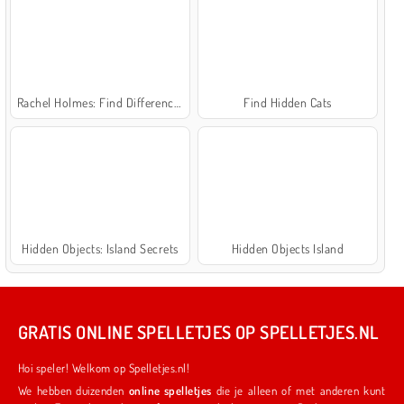
Rachel Holmes: Find Differences
Find Hidden Cats
Hidden Objects: Island Secrets
Hidden Objects Island
GRATIS ONLINE SPELLETJES OP SPELLETJES.NL
Hoi speler! Welkom op Spelletjes.nl!
We hebben duizenden
online spelletjes
die je alleen of met anderen kunt