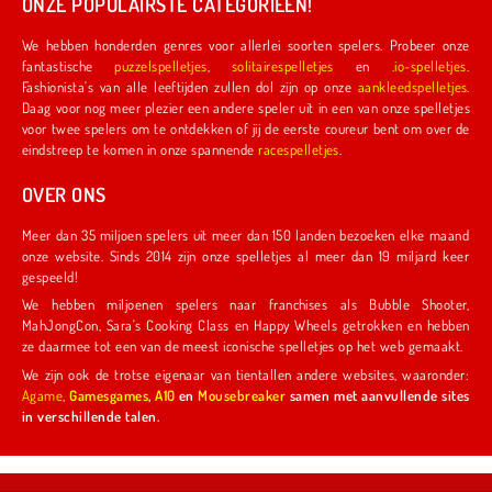
ONZE POPULAIRSTE CATEGORIEËN!
We hebben honderden genres voor allerlei soorten spelers. Probeer onze
fantastische
puzzelspelletjes
,
solitairespelletjes
en
.io-spelletjes
.
Fashionista's van alle leeftijden zullen dol zijn op onze
aankleedspelletjes
.
Daag voor nog meer plezier een andere speler uit in een van onze spelletjes
voor twee spelers om te ontdekken of jij de eerste coureur bent om over de
eindstreep te komen in onze spannende
racespelletjes
.
OVER ONS
Meer dan 35 miljoen spelers uit meer dan 150 landen bezoeken elke maand
onze website. Sinds 2014 zijn onze spelletjes al meer dan 19 miljard keer
gespeeld!
We hebben miljoenen spelers naar franchises als Bubble Shooter,
MahJongCon, Sara's Cooking Class en Happy Wheels getrokken en hebben
ze daarmee tot een van de meest iconische spelletjes op het web gemaakt.
We zijn ook de trotse eigenaar van tientallen andere websites, waaronder:
Agame
,
Gamesgames
,
A10
en
Mousebreaker
samen met aanvullende sites
in verschillende talen.