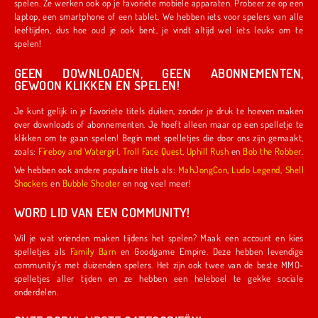
spelen. Ze werken ook op je favoriete mobiele apparaten. Probeer ze op een
laptop, een smartphone of een tablet. We hebben iets voor spelers van alle
leeftijden, dus hoe oud je ook bent, je vindt altijd wel iets leuks om te
spelen!
GEEN DOWNLOADEN, GEEN ABONNEMENTEN,
GEWOON KLIKKEN EN SPELEN!
Je kunt gelijk in je favoriete titels duiken, zonder je druk te hoeven maken
over downloads of abonnementen. Je hoeft alleen maar op een spelletje te
klikken om te gaan spelen! Begin met spelletjes die door ons zijn gemaakt,
zoals:
Fireboy and Watergirl
,
Troll Face Quest
,
Uphill Rush
en
Bob the Robber
.
We hebben ook andere populaire titels als:
MahJongCon
,
Ludo Legend
,
Shell
Shockers
en
Bubble Shooter
en nog veel meer!
WORD LID VAN EEN COMMUNITY!
Wil je wat vrienden maken tijdens het spelen? Maak een account en kies
spelletjes als
Family Barn
en Goodgame Empire. Deze hebben levendige
community's met duizenden spelers. Het zijn ook twee van de beste MMO-
spelletjes aller tijden en ze hebben een heleboel te gekke sociale
onderdelen.