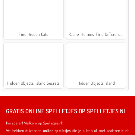
Find Hidden Cats
Rachel Holmes: Find Differences
Hidden Objects: Island Secrets
Hidden Objects Island
GRATIS ONLINE SPELLETJES OP SPELLETJES.NL
Hoi speler! Welkom op Spelletjes.nl!
We hebben duizenden
online spelletjes
die je alleen of met anderen kunt