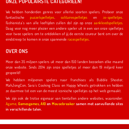
ONZE POPULAIRSTE CATEGORIEËN!
We hebben honderden genres voor allerlei soorten spelers. Probeer onze
fantastische
puzzelspelletjes
,
solitairespelletjes
en
.io-spelletjes
.
Fashionista's van alle leeftijden zullen dol zijn op onze
aankleedspelletjes
.
Daag voor nog meer plezier een andere speler uit in een van onze spelletjes
voor twee spelers om te ontdekken of jij de eerste coureur bent om over de
eindstreep te komen in onze spannende
racespelletjes
.
OVER ONS
Meer dan 35 miljoen spelers uit meer dan 150 landen bezoeken elke maand
onze website. Sinds 2014 zijn onze spelletjes al meer dan 19 miljard keer
gespeeld!
We hebben miljoenen spelers naar franchises als Bubble Shooter,
MahJongCon, Sara's Cooking Class en Happy Wheels getrokken en hebben
ze daarmee tot een van de meest iconische spelletjes op het web gemaakt.
We zijn ook de trotse eigenaar van tientallen andere websites, waaronder:
Agame
,
Gamesgames
,
A10
en
Mousebreaker
samen met aanvullende sites
in verschillende talen.