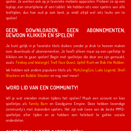
spelen. Ze werken ook op je favoriete mobiele apparaten. Probeer ze op een
laptop, een smartphone of een tablet. We hebben iets voor spelers van alle
leeftijden, dus hoe oud je ook bent, je vindt altijd wel iets leuks om te
spelen!
GEEN DOWNLOADEN, GEEN ABONNEMENTEN,
GEWOON KLIKKEN EN SPELEN!
Je kunt gelijk in je favoriete titels duiken, zonder je druk te hoeven maken
over downloads of abonnementen. Je hoeft alleen maar op een spelletje te
klikken om te gaan spelen! Begin met spelletjes die door ons zijn gemaakt,
zoals:
Fireboy and Watergirl
,
Troll Face Quest
,
Uphill Rush
en
Bob the Robber
.
We hebben ook andere populaire titels als:
MahJongCon
,
Ludo Legend
,
Shell
Shockers
en
Bubble Shooter
en nog veel meer!
WORD LID VAN EEN COMMUNITY!
Wil je wat vrienden maken tijdens het spelen? Maak een account en kies
spelletjes als
Family Barn
en Goodgame Empire. Deze hebben levendige
community's met duizenden spelers. Het zijn ook twee van de beste MMO-
spelletjes aller tijden en ze hebben een heleboel te gekke sociale
onderdelen.