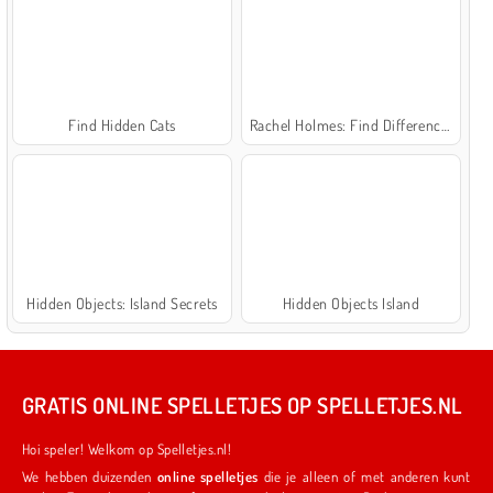
Find Hidden Cats
Rachel Holmes: Find Differences
Hidden Objects: Island Secrets
Hidden Objects Island
GRATIS ONLINE SPELLETJES OP SPELLETJES.NL
Hoi speler! Welkom op Spelletjes.nl!
We hebben duizenden
online spelletjes
die je alleen of met anderen kunt