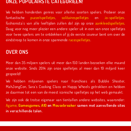
ONZE POPULAIRSTE CATEGORIEËN!
We hebben honderden genres voor allerlei soorten spelers. Probeer onze
fantastische
puzzelspelletjes
,
solitairespelletjes
en
.io-spelletjes
.
Fashionista's van alle leeftijden zullen dol zijn op onze
aankleedspelletjes
.
Daag voor nog meer plezier een andere speler uit in een van onze spelletjes
voor twee spelers om te ontdekken of jij de eerste coureur bent om over de
eindstreep te komen in onze spannende
racespelletjes
.
OVER ONS
Meer dan 35 miljoen spelers uit meer dan 150 landen bezoeken elke maand
onze website. Sinds 2014 zijn onze spelletjes al meer dan 19 miljard keer
gespeeld!
We hebben miljoenen spelers naar franchises als Bubble Shooter,
MahJongCon, Sara's Cooking Class en Happy Wheels getrokken en hebben
ze daarmee tot een van de meest iconische spelletjes op het web gemaakt.
We zijn ook de trotse eigenaar van tientallen andere websites, waaronder:
Agame
,
Gamesgames
,
A10
en
Mousebreaker
samen met aanvullende sites
in verschillende talen.