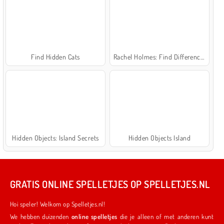
Find Hidden Cats
Rachel Holmes: Find Differences
Hidden Objects: Island Secrets
Hidden Objects Island
GRATIS ONLINE SPELLETJES OP SPELLETJES.NL
Hoi speler! Welkom op Spelletjes.nl!
We hebben duizenden
online spelletjes
die je alleen of met anderen kunt