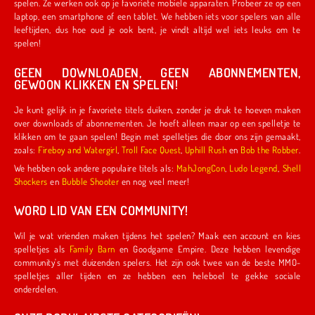
spelen. Ze werken ook op je favoriete mobiele apparaten. Probeer ze op een
laptop, een smartphone of een tablet. We hebben iets voor spelers van alle
leeftijden, dus hoe oud je ook bent, je vindt altijd wel iets leuks om te
spelen!
GEEN DOWNLOADEN, GEEN ABONNEMENTEN,
GEWOON KLIKKEN EN SPELEN!
Je kunt gelijk in je favoriete titels duiken, zonder je druk te hoeven maken
over downloads of abonnementen. Je hoeft alleen maar op een spelletje te
klikken om te gaan spelen! Begin met spelletjes die door ons zijn gemaakt,
zoals:
Fireboy and Watergirl
,
Troll Face Quest
,
Uphill Rush
en
Bob the Robber
.
We hebben ook andere populaire titels als:
MahJongCon
,
Ludo Legend
,
Shell
Shockers
en
Bubble Shooter
en nog veel meer!
WORD LID VAN EEN COMMUNITY!
Wil je wat vrienden maken tijdens het spelen? Maak een account en kies
spelletjes als
Family Barn
en Goodgame Empire. Deze hebben levendige
community's met duizenden spelers. Het zijn ook twee van de beste MMO-
spelletjes aller tijden en ze hebben een heleboel te gekke sociale
onderdelen.