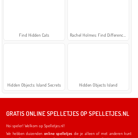
Find Hidden Cats
Rachel Holmes: Find Differences
Hidden Objects: Island Secrets
Hidden Objects Island
GRATIS ONLINE SPELLETJES OP SPELLETJES.NL
Hoi speler! Welkom op Spelletjes.nl!
We hebben duizenden
online spelletjes
die je alleen of met anderen kunt