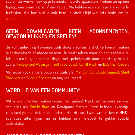
spelen. Ze werken ook op je favoriete mobiele apparaten. Probeer ze op een
laptop, een smartphone of een tablet. We hebben iets voor spelers van alle
leeftijden, dus hoe oud je ook bent, je vindt altijd wel iets leuks om te
spelen!
GEEN DOWNLOADEN, GEEN ABONNEMENTEN,
GEWOON KLIKKEN EN SPELEN!
Je kunt gelijk in je favoriete titels duiken, zonder je druk te hoeven maken
over downloads of abonnementen. Je hoeft alleen maar op een spelletje te
klikken om te gaan spelen! Begin met spelletjes die door ons zijn gemaakt,
zoals:
Fireboy and Watergirl
,
Troll Face Quest
,
Uphill Rush
en
Bob the Robber
.
We hebben ook andere populaire titels als:
MahJongCon
,
Ludo Legend
,
Shell
Shockers
en
Bubble Shooter
en nog veel meer!
WORD LID VAN EEN COMMUNITY!
Wil je wat vrienden maken tijdens het spelen? Maak een account en kies
spelletjes als
Family Barn
en Goodgame Empire. Deze hebben levendige
community's met duizenden spelers. Het zijn ook twee van de beste MMO-
spelletjes aller tijden en ze hebben een heleboel te gekke sociale
onderdelen.