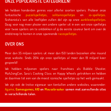
ONZE POPULAIRSTE CATEGORIEËN!
We hebben honderden genres voor allerlei soorten spelers. Probeer onze
fantastische
puzzelspelletjes
,
solitairespelletjes
en
.io-spelletjes
.
Fashionista's van alle leeftijden zullen dol zijn op onze
aankleedspelletjes
.
Daag voor nog meer plezier een andere speler uit in een van onze spelletjes
voor twee spelers om te ontdekken of jij de eerste coureur bent om over de
eindstreep te komen in onze spannende
racespelletjes
.
OVER ONS
Meer dan 35 miljoen spelers uit meer dan 150 landen bezoeken elke maand
onze website. Sinds 2014 zijn onze spelletjes al meer dan 19 miljard keer
gespeeld!
We hebben miljoenen spelers naar franchises als Bubble Shooter,
MahJongCon, Sara's Cooking Class en Happy Wheels getrokken en hebben
ze daarmee tot een van de meest iconische spelletjes op het web gemaakt.
We zijn ook de trotse eigenaar van tientallen andere websites, waaronder:
Agame
,
Gamesgames
,
A10
en
Mousebreaker
samen met aanvullende sites
in verschillende talen.