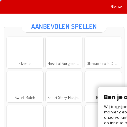
Nieuw
AANBEVOLEN SPELLEN
Elvenar
Hospital Surgeon Doctor Game
Offroad Crash Climber 4X4
Ben je 
Sweet Match
Safari Story Mahjong
Ball Sort
Wij begrijp
manier geb
onze verant
en inhoud t