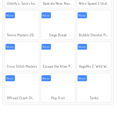
IJslolly's: Sara's kookcursus
Operate Now: Neusoperatie
Nitro Speed 2 Underground
Nieuw
Nieuw
Nieuw
Tennis Masters 2026
Siege Break
Bubble Shooter Pirate Treasures
Nieuw
Nieuw
Nieuw
Cross Stitch Masters
Escape the Alien Prison
VegaMix 2: Wild West
Nieuw
Nieuw
Nieuw
Offroad Crash Climber 4X4
Pop Fruit
Tanks