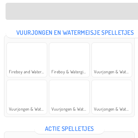
VUURJONGEN EN WATERMEISJE SPELLETJES
Fireboy and Watergirl: The Forest Temple
Fireboy & Watergirl 7: and Friends
Vuurjongen & Watermeisje 5: Elementen
Vuurjongen & Watermeisje 4: Kristaltempel
Vuurjongen & Watermeisje 2: Lichttempel
Vuurjongen & Watermeisje 6: Sprookje
ACTIE SPELLETJES