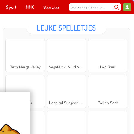
Sport
MMO
Voor Jou
LEUKE SPELLETJES
Farm Merge Valley
VegaMix 2: Wild West
Pop Fruit
Cross Stitch Masters
Ma
NU SPELEN
Bubbits
Hospital Surgeon Doctor Game
Potion Sort