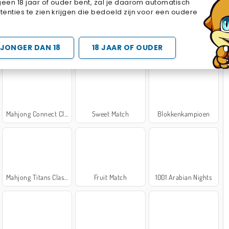
geen 18 jaar of ouder bent, zal je daarom automatisch
Cake Merge 2
Cross Stitch Masters
Marble Sort
enties te zien krijgen die bedoeld zijn voor een oudere
 SPELLETJES
JONGER DAN 18
18 JAAR OF OUDER
Mahjong Connect Classic
Sweet Match
Blokkenkampioen
Mahjong Titans Classic
Fruit Match
1001 Arabian Nights