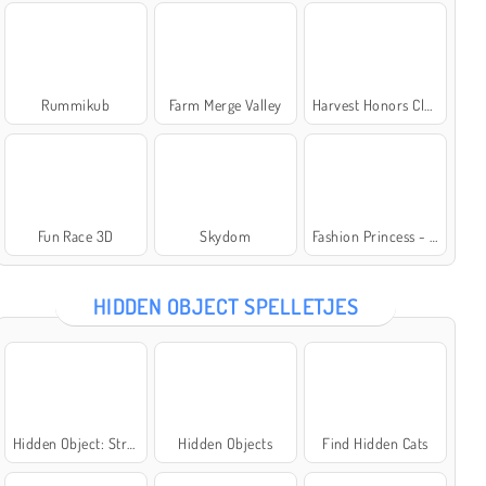
Rummikub
Farm Merge Valley
Harvest Honors Classic
Fun Race 3D
Skydom
Fashion Princess - Dress Up for Girls
HIDDEN OBJECT SPELLETJES
Hidden Object: Street of Secrets
Hidden Objects
Find Hidden Cats