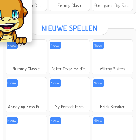
Offroad Crash Climber 4X4
Fishing Clash
Goodgame Big Farm
Star Stable
NIEUWE SPELLEN
Nieuw
Nieuw
Nieuw
Rummy Classic
Poker Texas Hold'em
Witchy Sisters
Nieuw
Nieuw
Nieuw
Annoying Boss Punch Game
My Perfect Farm
Brick Breaker
Nieuw
Nieuw
Nieuw