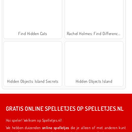
Find Hidden Cats
Rachel Holmes: Find Differences
Hidden Objects: Island Secrets
Hidden Objects Island
GRATIS ONLINE SPELLETJES OP SPELLETJES.NL
Hoi speler! Welkom op Spelletjes.nl!
We hebben duizenden
online spelletjes
die je alleen of met anderen kunt