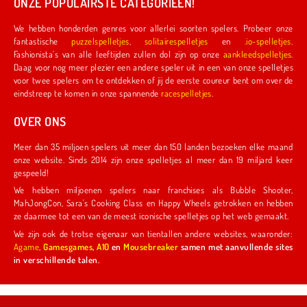
ONZE POPULAIRSTE CATEGORIEËN!
We hebben honderden genres voor allerlei soorten spelers. Probeer onze
fantastische
puzzelspelletjes
,
solitairespelletjes
en
.io-spelletjes
.
Fashionista's van alle leeftijden zullen dol zijn op onze
aankleedspelletjes
.
Daag voor nog meer plezier een andere speler uit in een van onze spelletjes
voor twee spelers om te ontdekken of jij de eerste coureur bent om over de
eindstreep te komen in onze spannende
racespelletjes
.
OVER ONS
Meer dan 35 miljoen spelers uit meer dan 150 landen bezoeken elke maand
onze website. Sinds 2014 zijn onze spelletjes al meer dan 19 miljard keer
gespeeld!
We hebben miljoenen spelers naar franchises als Bubble Shooter,
MahJongCon, Sara's Cooking Class en Happy Wheels getrokken en hebben
ze daarmee tot een van de meest iconische spelletjes op het web gemaakt.
We zijn ook de trotse eigenaar van tientallen andere websites, waaronder:
Agame
,
Gamesgames
,
A10
en
Mousebreaker
samen met aanvullende sites
in verschillende talen.