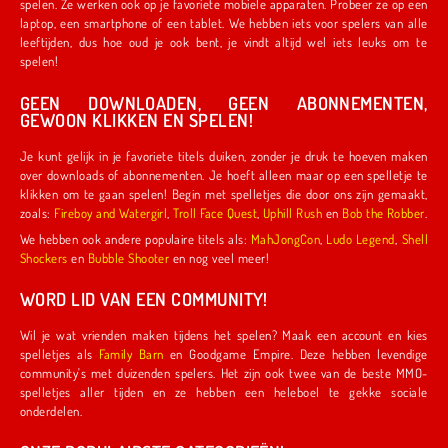
spelen. Ze werken ook op je favoriete mobiele apparaten. Probeer ze op een
laptop, een smartphone of een tablet. We hebben iets voor spelers van alle
leeftijden, dus hoe oud je ook bent, je vindt altijd wel iets leuks om te
spelen!
GEEN DOWNLOADEN, GEEN ABONNEMENTEN,
GEWOON KLIKKEN EN SPELEN!
Je kunt gelijk in je favoriete titels duiken, zonder je druk te hoeven maken
over downloads of abonnementen. Je hoeft alleen maar op een spelletje te
klikken om te gaan spelen! Begin met spelletjes die door ons zijn gemaakt,
zoals:
Fireboy and Watergirl
,
Troll Face Quest
,
Uphill Rush
en
Bob the Robber
.
We hebben ook andere populaire titels als:
MahJongCon
,
Ludo Legend
,
Shell
Shockers
en
Bubble Shooter
en nog veel meer!
WORD LID VAN EEN COMMUNITY!
Wil je wat vrienden maken tijdens het spelen? Maak een account en kies
spelletjes als
Family Barn
en Goodgame Empire. Deze hebben levendige
community's met duizenden spelers. Het zijn ook twee van de beste MMO-
spelletjes aller tijden en ze hebben een heleboel te gekke sociale
onderdelen.