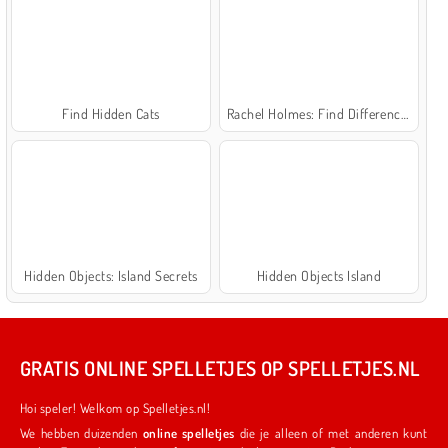
Find Hidden Cats
Rachel Holmes: Find Differences
Hidden Objects: Island Secrets
Hidden Objects Island
GRATIS ONLINE SPELLETJES OP SPELLETJES.NL
Hoi speler! Welkom op Spelletjes.nl!
We hebben duizenden
online spelletjes
die je alleen of met anderen kunt