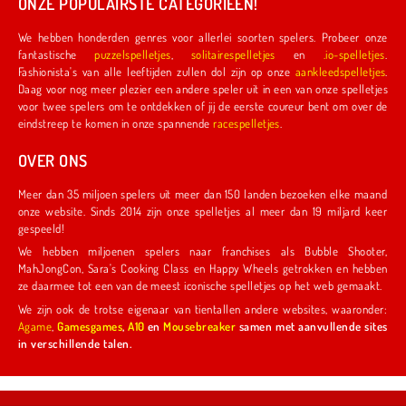
ONZE POPULAIRSTE CATEGORIEËN!
We hebben honderden genres voor allerlei soorten spelers. Probeer onze
fantastische
puzzelspelletjes
,
solitairespelletjes
en
.io-spelletjes
.
Fashionista's van alle leeftijden zullen dol zijn op onze
aankleedspelletjes
.
Daag voor nog meer plezier een andere speler uit in een van onze spelletjes
voor twee spelers om te ontdekken of jij de eerste coureur bent om over de
eindstreep te komen in onze spannende
racespelletjes
.
OVER ONS
Meer dan 35 miljoen spelers uit meer dan 150 landen bezoeken elke maand
onze website. Sinds 2014 zijn onze spelletjes al meer dan 19 miljard keer
gespeeld!
We hebben miljoenen spelers naar franchises als Bubble Shooter,
MahJongCon, Sara's Cooking Class en Happy Wheels getrokken en hebben
ze daarmee tot een van de meest iconische spelletjes op het web gemaakt.
We zijn ook de trotse eigenaar van tientallen andere websites, waaronder:
Agame
,
Gamesgames
,
A10
en
Mousebreaker
samen met aanvullende sites
in verschillende talen.