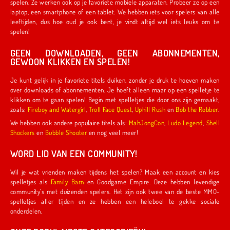
spelen. Ze werken ook op je favoriete mobiele apparaten. Probeer ze op een
laptop, een smartphone of een tablet. We hebben iets voor spelers van alle
leeftijden, dus hoe oud je ook bent, je vindt altijd wel iets leuks om te
spelen!
GEEN DOWNLOADEN, GEEN ABONNEMENTEN,
GEWOON KLIKKEN EN SPELEN!
Je kunt gelijk in je favoriete titels duiken, zonder je druk te hoeven maken
over downloads of abonnementen. Je hoeft alleen maar op een spelletje te
klikken om te gaan spelen! Begin met spelletjes die door ons zijn gemaakt,
zoals:
Fireboy and Watergirl
,
Troll Face Quest
,
Uphill Rush
en
Bob the Robber
.
We hebben ook andere populaire titels als:
MahJongCon
,
Ludo Legend
,
Shell
Shockers
en
Bubble Shooter
en nog veel meer!
WORD LID VAN EEN COMMUNITY!
Wil je wat vrienden maken tijdens het spelen? Maak een account en kies
spelletjes als
Family Barn
en Goodgame Empire. Deze hebben levendige
community's met duizenden spelers. Het zijn ook twee van de beste MMO-
spelletjes aller tijden en ze hebben een heleboel te gekke sociale
onderdelen.