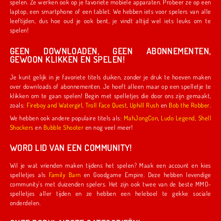
spelen. Ze werken ook op je favoriete mobiele apparaten. Probeer ze op een
laptop, een smartphone of een tablet. We hebben iets voor spelers van alle
leeftijden, dus hoe oud je ook bent, je vindt altijd wel iets leuks om te
spelen!
GEEN DOWNLOADEN, GEEN ABONNEMENTEN,
GEWOON KLIKKEN EN SPELEN!
Je kunt gelijk in je favoriete titels duiken, zonder je druk te hoeven maken
over downloads of abonnementen. Je hoeft alleen maar op een spelletje te
klikken om te gaan spelen! Begin met spelletjes die door ons zijn gemaakt,
zoals:
Fireboy and Watergirl
,
Troll Face Quest
,
Uphill Rush
en
Bob the Robber
.
We hebben ook andere populaire titels als:
MahJongCon
,
Ludo Legend
,
Shell
Shockers
en
Bubble Shooter
en nog veel meer!
WORD LID VAN EEN COMMUNITY!
Wil je wat vrienden maken tijdens het spelen? Maak een account en kies
spelletjes als
Family Barn
en Goodgame Empire. Deze hebben levendige
community's met duizenden spelers. Het zijn ook twee van de beste MMO-
spelletjes aller tijden en ze hebben een heleboel te gekke sociale
onderdelen.