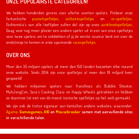
ONZE POPULAIRSTE CATEGORIEËN!
We hebben honderden genres voor allerlei soorten spelers. Probeer onze
fantastische
puzzelspelletjes
,
solitairespelletjes
en
.io-spelletjes
.
Fashionista's van alle leeftijden zullen dol zijn op onze
aankleedspelletjes
.
Daag voor nog meer plezier een andere speler uit in een van onze spelletjes
voor twee spelers om te ontdekken of jij de eerste coureur bent om over de
eindstreep te komen in onze spannende
racespelletjes
.
OVER ONS
Meer dan 35 miljoen spelers uit meer dan 150 landen bezoeken elke maand
onze website. Sinds 2014 zijn onze spelletjes al meer dan 19 miljard keer
gespeeld!
We hebben miljoenen spelers naar franchises als Bubble Shooter,
MahJongCon, Sara's Cooking Class en Happy Wheels getrokken en hebben
ze daarmee tot een van de meest iconische spelletjes op het web gemaakt.
We zijn ook de trotse eigenaar van tientallen andere websites, waaronder:
Agame
,
Gamesgames
,
A10
en
Mousebreaker
samen met aanvullende sites
in verschillende talen.