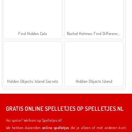
Find Hidden Cats
Rachel Holmes: Find Differences
Hidden Objects: Island Secrets
Hidden Objects Island
GRATIS ONLINE SPELLETJES OP SPELLETJES.NL
Hoi speler! Welkom op Spelletjes.nl!
We hebben duizenden
online spelletjes
die je alleen of met anderen kunt