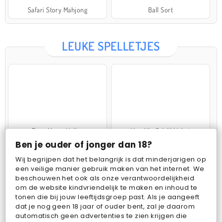
Safari Story Mahjong
Ball Sort
LEUKE SPELLETJES
Farm Merge Valley
VegaMix 2: Wild West
Ben je ouder of jonger dan 18?
Wij begrijpen dat het belangrijk is dat minderjarigen op
een veilige manier gebruik maken van het internet. We
beschouwen het ook als onze verantwoordelijkheid
om de website kindvriendelijk te maken en inhoud te
tonen die bij jouw leeftijdsgroep past. Als je aangeeft
dat je nog geen 18 jaar of ouder bent, zal je daarom
Pop Fruit
Bubbits
automatisch geen advertenties te zien krijgen die