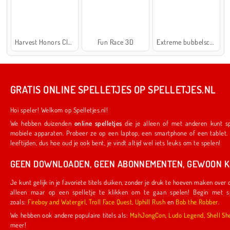
Harvest Honors Classic
Fun Race 3D
Extreme bubbelschieter 2
GRATIS ONLINE SPELLETJES OP SPELLETJES.NL
Hoi speler! Welkom op Spelletjes.nl!
We hebben duizenden
online spelletjes
die je alleen of met anderen kunt spelen. Ze werken ook op je favoriete
mobiele apparaten. Probeer ze op een laptop, een smartphone of een tablet. We hebben iets voor spelers van alle
leeftijden, dus hoe oud je ook bent, je vindt altijd wel iets leuks om te spelen!
GEEN DOWNLOADEN, GEEN ABONNEMENTEN, GEWOON KL
Je kunt gelijk in je favoriete titels duiken, zonder je druk te hoeven maken over downloads of abonnementen. Je hoeft
alleen maar op een spelletje te klikken om te gaan spelen! Begin met spelletjes die door ons zijn gemaakt,
zoals:
Fireboy and Watergirl
,
Troll Face Quest
,
Uphill Rush
en
Bob the Robber
.
We hebben ook andere populaire titels als:
MahJongCon
,
Ludo Legend
,
Shel
meer!