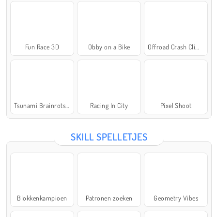
Fun Race 3D
Obby on a Bike
Offroad Crash Climber 4X4
Tsunami Brainrots Online
Racing In City
Pixel Shoot
SKILL SPELLETJES
Blokkenkampioen
Patronen zoeken
Geometry Vibes