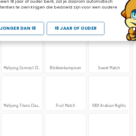
geen 18 jaar of ouder bent, zal je daarom automatisch
Cake Merge 2
Cross Stitch Masters
Marble Sort
enties te zien krijgen die bedoeld zijn voor een oudere
 SPELLETJES
JONGER DAN 18
18 JAAR OF OUDER
Mahjong Connect Classic
Blokkenkampioen
Sweet Match
Mahjong Titans Classic
Fruit Match
1001 Arabian Nights