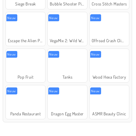
Siege Break
Bubble Shooter Pirate Treasures
Cross Stitch Masters
Nieuw
Nieuw
Nieuw
Escape the Alien Prison
VegaMix 2: Wild West
Offroad Crash Climber 4X4
Nieuw
Nieuw
Nieuw
Pop Fruit
Tanks
Wood Hexa Factory
Nieuw
Nieuw
Nieuw
Panda Restaurant
Dragon Egg Master
ASMR Beauty Clinic