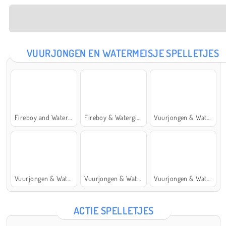
VUURJONGEN EN WATERMEISJE SPELLETJES
Fireboy and Watergirl: The Forest Temple
Fireboy & Watergirl 7: and Friends
Vuurjongen & Watermeisje 5: Elementen
Vuurjongen & Watermeisje 4: Kristaltempel
Vuurjongen & Watermeisje 2: Lichttempel
Vuurjongen & Watermeisje 6: Sprookje
ACTIE SPELLETJES