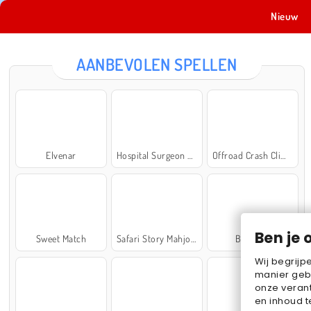
Nieuw
AANBEVOLEN SPELLEN
Elvenar
Hospital Surgeon Doctor Game
Offroad Crash Climber 4X4
Ben je 
Sweet Match
Safari Story Mahjong
Ball Sort
Wij begrijp
manier geb
onze verant
en inhoud t