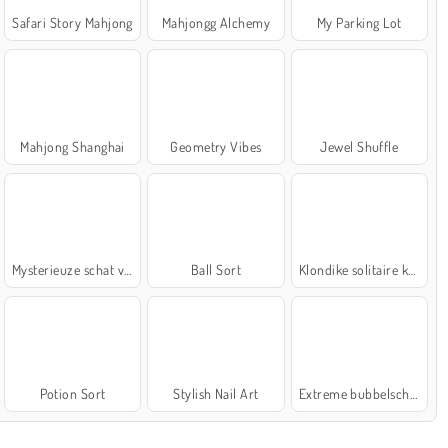
Safari Story Mahjong
Mahjongg Alchemy
My Parking Lot
Mahjong Shanghai
Geometry Vibes
Jewel Shuffle
Mysterieuze schat van de zee
Ball Sort
Klondike solitaire kaartspel
Potion Sort
Stylish Nail Art
Extreme bubbelschieter 2