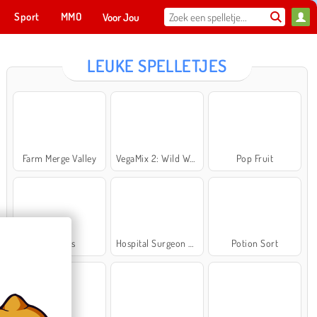
Sport
MMO
Voor Jou
LEUKE SPELLETJES
Farm Merge Valley
VegaMix 2: Wild West
Pop Fruit
Cross Stitch Masters
Ma
NU SPELEN
Bubbits
Hospital Surgeon Doctor Game
Potion Sort