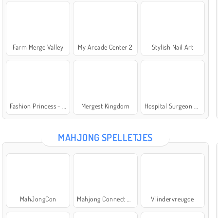
Farm Merge Valley
My Arcade Center 2
Stylish Nail Art
Fashion Princess - Dress Up for Girls
Mergest Kingdom
Hospital Surgeon Doctor Game
MAHJONG SPELLETJES
MahJongCon
Mahjong Connect Classic
Vlindervreugde