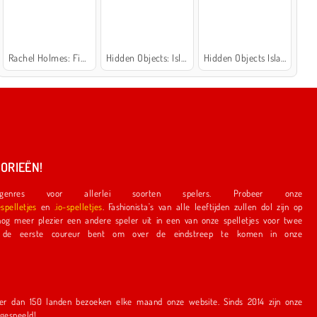
Rachel Holmes: Find Differences
Hidden Objects: Island Secrets
Hidden Objects Island
ORIEËN!
nres voor allerlei soorten spelers. Probeer onze
espelletjes
en
.io-spelletjes
. Fashionista's van alle leeftijden zullen dol zijn op
e speler uit in een van onze spelletjes voor twee
r bent om over de eindstreep te komen in onze
en bezoeken elke maand onze website. Sinds 2014 zijn onze
r gespeeld!