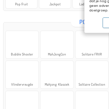
dat je nog 
Pop Fruit
Jackpot
Lady Popular
geen advert
doelgroep.
POPULAIRE
Bubble Shooter
MahJongCon
Solitaire FRVR
Vlindervreugde
Mahjong: Klassiek
Solitaire Collection