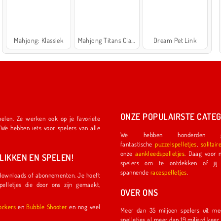
Mahjong: Klassiek
Mahjong Titans Classic
Dream Pet Link
ONZE POPULAIRSTE CATEG
We hebben honderden ge
fantastische
puzzelspelletjes
,
solitair
onze
aankleedspelletjes
. Daag voor nog meer plezier een ander
IKKEN EN SPELEN!
spelers om te ontdekken of jij de eerste coureu
spannende
racespelletjes
.
OVER ONS
l Shockers
en
Bubble Shooter
en nog veel
Meer dan 35 miljoen spelers uit meer dan 150 land
spelletjes al meer dan 19 miljard kee