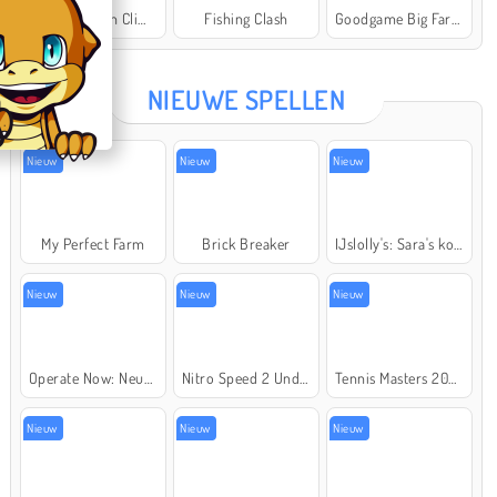
Offroad Crash Climber 4X4
Fishing Clash
Goodgame Big Farm
Star Stable
NIEUWE SPELLEN
Nieuw
Nieuw
Nieuw
My Perfect Farm
Brick Breaker
IJslolly's: Sara's kookcursus
Nieuw
Nieuw
Nieuw
Operate Now: Neusoperatie
Nitro Speed 2 Underground
Tennis Masters 2026
Nieuw
Nieuw
Nieuw