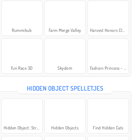
Rummikub
Farm Merge Valley
Harvest Honors Classic
Fun Race 3D
Skydom
Fashion Princess - Dress Up for Girls
HIDDEN OBJECT SPELLETJES
Hidden Object: Street of Secrets
Hidden Objects
Find Hidden Cats