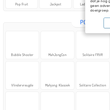
dat je nog 
Pop Fruit
Jackpot
Lady Popular
geen advert
doelgroep.
POPULAIRE
Bubble Shooter
MahJongCon
Solitaire FRVR
Vlindervreugde
Mahjong: Klassiek
Solitaire Collection