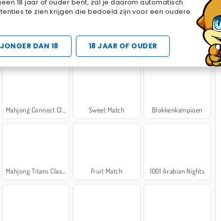
geen 18 jaar of ouder bent, zal je daarom automatisch
Cake Merge 2
Cross Stitch Masters
Marble Sort
enties te zien krijgen die bedoeld zijn voor een oudere
 SPELLETJES
JONGER DAN 18
18 JAAR OF OUDER
Mahjong Connect Classic
Sweet Match
Blokkenkampioen
Mahjong Titans Classic
Fruit Match
1001 Arabian Nights