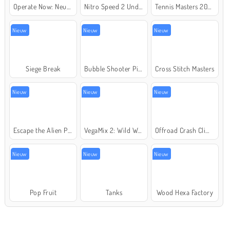
Operate Now: Neusoperatie
Nitro Speed 2 Underground
Tennis Masters 2026
Nieuw
Nieuw
Nieuw
Siege Break
Bubble Shooter Pirate Treasures
Cross Stitch Masters
Nieuw
Nieuw
Nieuw
Escape the Alien Prison
VegaMix 2: Wild West
Offroad Crash Climber 4X4
Nieuw
Nieuw
Nieuw
Pop Fruit
Tanks
Wood Hexa Factory