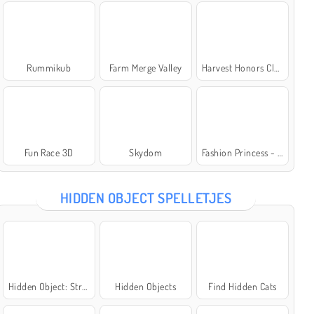
Rummikub
Farm Merge Valley
Harvest Honors Classic
Fun Race 3D
Skydom
Fashion Princess - Dress Up for Girls
HIDDEN OBJECT SPELLETJES
Hidden Object: Street of Secrets
Hidden Objects
Find Hidden Cats