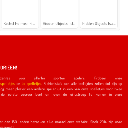
Rachel Holmes: Find Differences
Hidden Objects: Island Secrets
Hidden Objects Island
ORIEËN!
nres voor allerlei soorten spelers. Probeer onze
espelletjes
en
.io-spelletjes
. Fashionista's van alle leeftijden zullen dol zijn op
e speler uit in een van onze spelletjes voor twee
r bent om over de eindstreep te komen in onze
en bezoeken elke maand onze website. Sinds 2014 zijn onze
r gespeeld!