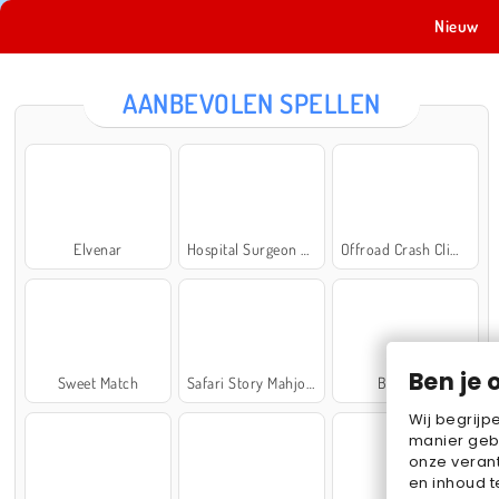
Nieuw
AANBEVOLEN SPELLEN
Elvenar
Hospital Surgeon Doctor Game
Offroad Crash Climber 4X4
Ben je 
Sweet Match
Safari Story Mahjong
Ball Sort
Wij begrijp
manier geb
onze verant
en inhoud t