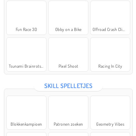
Fun Race 3D
Obby on a Bike
Offroad Crash Climber 4X4
Tsunami Brainrots Online
Pixel Shoot
Racing In City
SKILL SPELLETJES
Blokkenkampioen
Patronen zoeken
Geometry Vibes