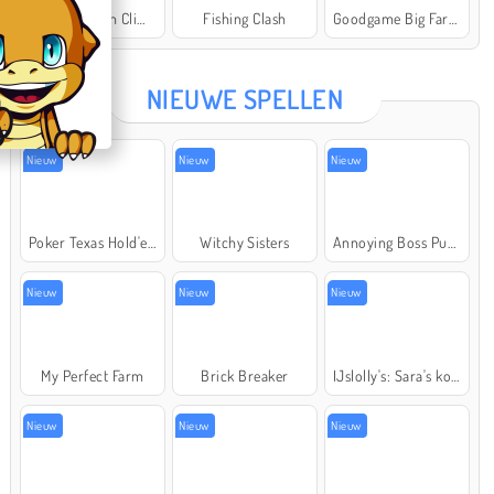
Offroad Crash Climber 4X4
Fishing Clash
Goodgame Big Farm
Star Stable
NIEUWE SPELLEN
Nieuw
Nieuw
Nieuw
Poker Texas Hold'em
Witchy Sisters
Annoying Boss Punch Game
Nieuw
Nieuw
Nieuw
My Perfect Farm
Brick Breaker
IJslolly's: Sara's kookcursus
Nieuw
Nieuw
Nieuw