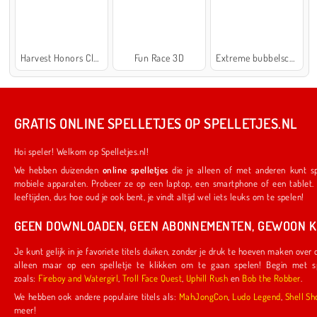
Harvest Honors Classic
Fun Race 3D
Extreme bubbelschieter 2
GRATIS ONLINE SPELLETJES OP SPELLETJES.NL
Hoi speler! Welkom op Spelletjes.nl!
We hebben duizenden
online spelletjes
die je alleen of met anderen kunt spelen. Ze werken ook op je favoriete
mobiele apparaten. Probeer ze op een laptop, een smartphone of een tablet. We hebben iets voor spelers van alle
leeftijden, dus hoe oud je ook bent, je vindt altijd wel iets leuks om te spelen!
GEEN DOWNLOADEN, GEEN ABONNEMENTEN, GEWOON KL
Je kunt gelijk in je favoriete titels duiken, zonder je druk te hoeven maken over downloads of abonnementen. Je hoeft
alleen maar op een spelletje te klikken om te gaan spelen! Begin met spelletjes die door ons zijn gemaakt,
zoals:
Fireboy and Watergirl
,
Troll Face Quest
,
Uphill Rush
en
Bob the Robber
.
We hebben ook andere populaire titels als:
MahJongCon
,
Ludo Legend
,
Shel
meer!