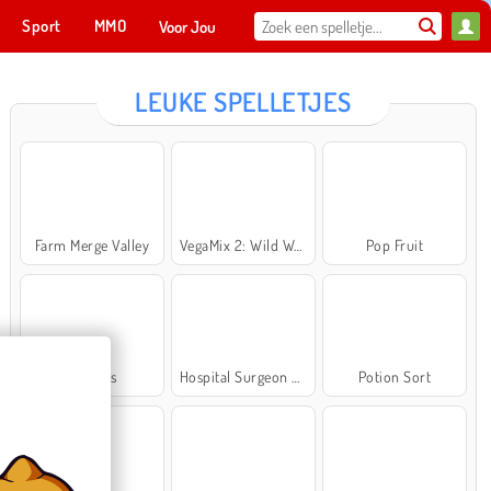
Sport
MMO
Voor Jou
LEUKE SPELLETJES
Farm Merge Valley
VegaMix 2: Wild West
Pop Fruit
Cross Stitch Masters
Ma
NU SPELEN
Bubbits
Hospital Surgeon Doctor Game
Potion Sort