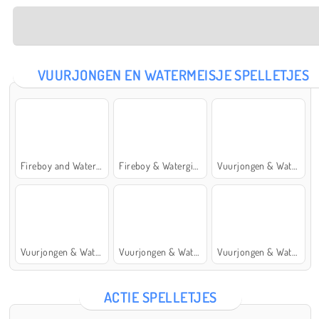
VUURJONGEN EN WATERMEISJE SPELLETJES
Fireboy and Watergirl: The Forest Temple
Fireboy & Watergirl 7: and Friends
Vuurjongen & Watermeisje 5: Elementen
Vuurjongen & Watermeisje 4: Kristaltempel
Vuurjongen & Watermeisje 2: Lichttempel
Vuurjongen & Watermeisje 6: Sprookje
ACTIE SPELLETJES