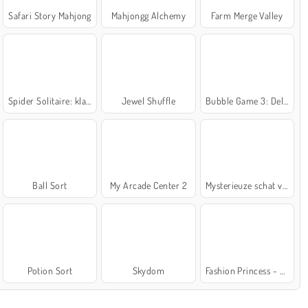
Safari Story Mahjong
Mahjongg Alchemy
Farm Merge Valley
Spider Solitaire: klassiek
Jewel Shuffle
Bubble Game 3: Deluxe
Ball Sort
My Arcade Center 2
Mysterieuze schat van de zee
Potion Sort
Skydom
Fashion Princess - Dress Up for Girls