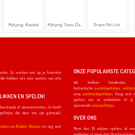
Mahjong: Klassiek
Mahjong Titans Classic
Dream Pet Link
ONZE POPULAIRSTE CATEG
We hebben honderden ge
fantastische
puzzelspelletjes
,
solitair
onze
aankleedspelletjes
. Daag voor nog meer plezier een ander
IKKEN EN SPELEN!
spelers om te ontdekken of jij de eerste coureu
spannende
racespelletjes
.
OVER ONS
l Shockers
en
Bubble Shooter
en nog veel
Meer dan 35 miljoen spelers uit meer dan 150 land
spelletjes al meer dan 19 miljard kee