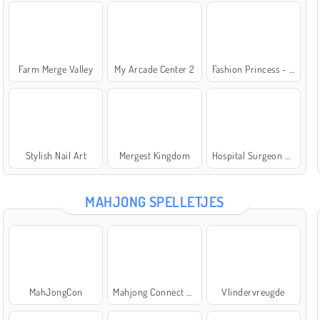
Farm Merge Valley
My Arcade Center 2
Fashion Princess - Dress Up for Girls
Stylish Nail Art
Mergest Kingdom
Hospital Surgeon Doctor Game
MAHJONG SPELLETJES
MahJongCon
Mahjong Connect Classic
Vlindervreugde