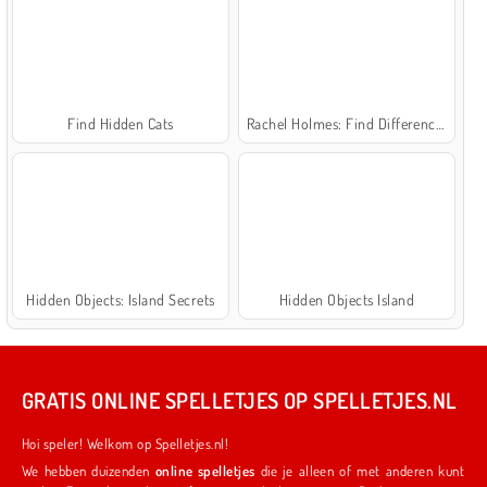
Find Hidden Cats
Rachel Holmes: Find Differences
Hidden Objects: Island Secrets
Hidden Objects Island
GRATIS ONLINE SPELLETJES OP SPELLETJES.NL
Hoi speler! Welkom op Spelletjes.nl!
We hebben duizenden
online spelletjes
die je alleen of met anderen kunt