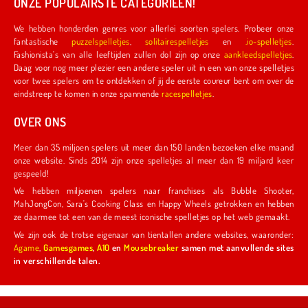
ONZE POPULAIRSTE CATEGORIEËN!
We hebben honderden genres voor allerlei soorten spelers. Probeer onze
fantastische
puzzelspelletjes
,
solitairespelletjes
en
.io-spelletjes
.
Fashionista's van alle leeftijden zullen dol zijn op onze
aankleedspelletjes
.
Daag voor nog meer plezier een andere speler uit in een van onze spelletjes
voor twee spelers om te ontdekken of jij de eerste coureur bent om over de
eindstreep te komen in onze spannende
racespelletjes
.
OVER ONS
Meer dan 35 miljoen spelers uit meer dan 150 landen bezoeken elke maand
onze website. Sinds 2014 zijn onze spelletjes al meer dan 19 miljard keer
gespeeld!
We hebben miljoenen spelers naar franchises als Bubble Shooter,
MahJongCon, Sara's Cooking Class en Happy Wheels getrokken en hebben
ze daarmee tot een van de meest iconische spelletjes op het web gemaakt.
We zijn ook de trotse eigenaar van tientallen andere websites, waaronder:
Agame
,
Gamesgames
,
A10
en
Mousebreaker
samen met aanvullende sites
in verschillende talen.