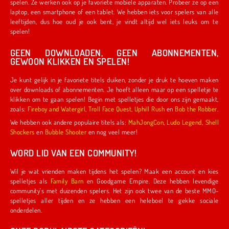
spelen. Ze werken ook op je favoriete mobiele apparaten. Probeer ze op een
laptop, een smartphone of een tablet. We hebben iets voor spelers van alle
leeftijden, dus hoe oud je ook bent, je vindt altijd wel iets leuks om te
spelen!
GEEN DOWNLOADEN, GEEN ABONNEMENTEN,
GEWOON KLIKKEN EN SPELEN!
Je kunt gelijk in je favoriete titels duiken, zonder je druk te hoeven maken
over downloads of abonnementen. Je hoeft alleen maar op een spelletje te
klikken om te gaan spelen! Begin met spelletjes die door ons zijn gemaakt,
zoals:
Fireboy and Watergirl
,
Troll Face Quest
,
Uphill Rush
en
Bob the Robber
.
We hebben ook andere populaire titels als:
MahJongCon
,
Ludo Legend
,
Shell
Shockers
en
Bubble Shooter
en nog veel meer!
WORD LID VAN EEN COMMUNITY!
Wil je wat vrienden maken tijdens het spelen? Maak een account en kies
spelletjes als
Family Barn
en Goodgame Empire. Deze hebben levendige
community's met duizenden spelers. Het zijn ook twee van de beste MMO-
spelletjes aller tijden en ze hebben een heleboel te gekke sociale
onderdelen.