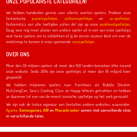
ONZE POPULAIRSTE CATEGORIEËN!
We hebben honderden genres voor allerlei soorten spelers. Probeer onze
fantastische
puzzelspelletjes
,
solitairespelletjes
en
.io-spelletjes
.
Fashionista's van alle leeftijden zullen dol zijn op onze
aankleedspelletjes
.
Daag voor nog meer plezier een andere speler uit in een van onze spelletjes
voor twee spelers om te ontdekken of jij de eerste coureur bent om over de
eindstreep te komen in onze spannende
racespelletjes
.
OVER ONS
Meer dan 35 miljoen spelers uit meer dan 150 landen bezoeken elke maand
onze website. Sinds 2014 zijn onze spelletjes al meer dan 19 miljard keer
gespeeld!
We hebben miljoenen spelers naar franchises als Bubble Shooter,
MahJongCon, Sara's Cooking Class en Happy Wheels getrokken en hebben
ze daarmee tot een van de meest iconische spelletjes op het web gemaakt.
We zijn ook de trotse eigenaar van tientallen andere websites, waaronder:
Agame
,
Gamesgames
,
A10
en
Mousebreaker
samen met aanvullende sites
in verschillende talen.