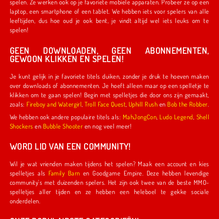
spelen. Ze werken ook op je favoriete mobiele apparaten. Probeer ze op een
laptop, een smartphone of een tablet. We hebben iets voor spelers van alle
leeftijden, dus hoe oud je ook bent, je vindt altijd wel iets leuks om te
spelen!
GEEN DOWNLOADEN, GEEN ABONNEMENTEN,
GEWOON KLIKKEN EN SPELEN!
Je kunt gelijk in je favoriete titels duiken, zonder je druk te hoeven maken
over downloads of abonnementen. Je hoeft alleen maar op een spelletje te
klikken om te gaan spelen! Begin met spelletjes die door ons zijn gemaakt,
zoals:
Fireboy and Watergirl
,
Troll Face Quest
,
Uphill Rush
en
Bob the Robber
.
We hebben ook andere populaire titels als:
MahJongCon
,
Ludo Legend
,
Shell
Shockers
en
Bubble Shooter
en nog veel meer!
WORD LID VAN EEN COMMUNITY!
Wil je wat vrienden maken tijdens het spelen? Maak een account en kies
spelletjes als
Family Barn
en Goodgame Empire. Deze hebben levendige
community's met duizenden spelers. Het zijn ook twee van de beste MMO-
spelletjes aller tijden en ze hebben een heleboel te gekke sociale
onderdelen.