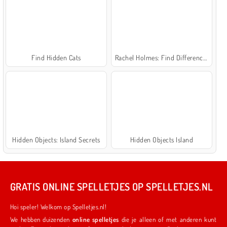
Find Hidden Cats
Rachel Holmes: Find Differences
Hidden Objects: Island Secrets
Hidden Objects Island
GRATIS ONLINE SPELLETJES OP SPELLETJES.NL
Hoi speler! Welkom op Spelletjes.nl!
We hebben duizenden
online spelletjes
die je alleen of met anderen kunt