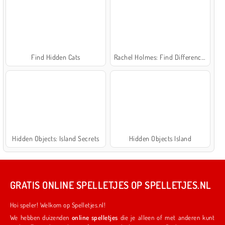
Find Hidden Cats
Rachel Holmes: Find Differences
Hidden Objects: Island Secrets
Hidden Objects Island
GRATIS ONLINE SPELLETJES OP SPELLETJES.NL
Hoi speler! Welkom op Spelletjes.nl!
We hebben duizenden
online spelletjes
die je alleen of met anderen kunt