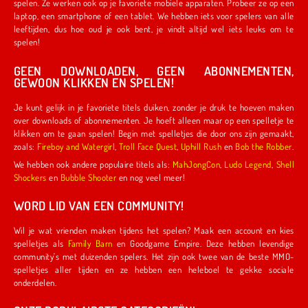
spelen. Ze werken ook op je favoriete mobiele apparaten. Probeer ze op een
laptop, een smartphone of een tablet. We hebben iets voor spelers van alle
leeftijden, dus hoe oud je ook bent, je vindt altijd wel iets leuks om te
spelen!
GEEN DOWNLOADEN, GEEN ABONNEMENTEN,
GEWOON KLIKKEN EN SPELEN!
Je kunt gelijk in je favoriete titels duiken, zonder je druk te hoeven maken
over downloads of abonnementen. Je hoeft alleen maar op een spelletje te
klikken om te gaan spelen! Begin met spelletjes die door ons zijn gemaakt,
zoals:
Fireboy and Watergirl
,
Troll Face Quest
,
Uphill Rush
en
Bob the Robber
.
We hebben ook andere populaire titels als:
MahJongCon
,
Ludo Legend
,
Shell
Shockers
en
Bubble Shooter
en nog veel meer!
WORD LID VAN EEN COMMUNITY!
Wil je wat vrienden maken tijdens het spelen? Maak een account en kies
spelletjes als
Family Barn
en Goodgame Empire. Deze hebben levendige
community's met duizenden spelers. Het zijn ook twee van de beste MMO-
spelletjes aller tijden en ze hebben een heleboel te gekke sociale
onderdelen.