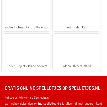
Rachel Holmes: Find Differences
Find Hidden Cats
Hidden Objects: Island Secrets
Hidden Objects Island
GRATIS ONLINE SPELLETJES OP SPELLETJES.NL
Hoi speler! Welkom op Spelletjes.nl!
We hebben duizenden
online spelletjes
die je alleen of met anderen kunt