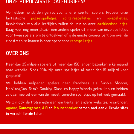
ONZE POPULAIRSTE CATEGORIEËN!
We hebben honderden genres voor allerlei soorten spelers. Probeer onze
fantastische
puzzelspelletjes
,
solitairespelletjes
en
.io-spelletjes
.
Fashionista's van alle leeftijden zullen dol zijn op onze
aankleedspelletjes
.
Daag voor nog meer plezier een andere speler uit in een van onze spelletjes
voor twee spelers om te ontdekken of jij de eerste coureur bent om over de
eindstreep te komen in onze spannende
racespelletjes
.
OVER ONS
Meer dan 35 miljoen spelers uit meer dan 150 landen bezoeken elke maand
onze website. Sinds 2014 zijn onze spelletjes al meer dan 19 miljard keer
gespeeld!
We hebben miljoenen spelers naar franchises als Bubble Shooter,
MahJongCon, Sara's Cooking Class en Happy Wheels getrokken en hebben
ze daarmee tot een van de meest iconische spelletjes op het web gemaakt.
We zijn ook de trotse eigenaar van tientallen andere websites, waaronder:
Agame
,
Gamesgames
,
A10
en
Mousebreaker
samen met aanvullende sites
in verschillende talen.