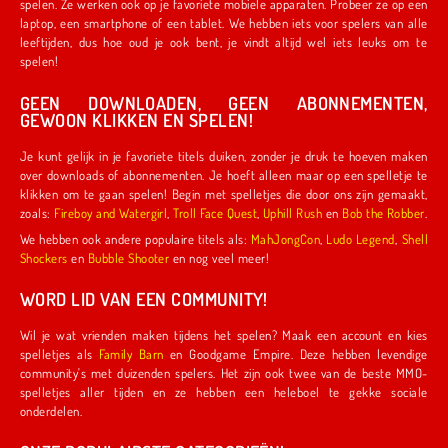
spelen. Ze werken ook op je favoriete mobiele apparaten. Probeer ze op een
laptop, een smartphone of een tablet. We hebben iets voor spelers van alle
leeftijden, dus hoe oud je ook bent, je vindt altijd wel iets leuks om te
spelen!
GEEN DOWNLOADEN, GEEN ABONNEMENTEN,
GEWOON KLIKKEN EN SPELEN!
Je kunt gelijk in je favoriete titels duiken, zonder je druk te hoeven maken
over downloads of abonnementen. Je hoeft alleen maar op een spelletje te
klikken om te gaan spelen! Begin met spelletjes die door ons zijn gemaakt,
zoals:
Fireboy and Watergirl
,
Troll Face Quest
,
Uphill Rush
en
Bob the Robber
.
We hebben ook andere populaire titels als:
MahJongCon
,
Ludo Legend
,
Shell
Shockers
en
Bubble Shooter
en nog veel meer!
WORD LID VAN EEN COMMUNITY!
Wil je wat vrienden maken tijdens het spelen? Maak een account en kies
spelletjes als
Family Barn
en Goodgame Empire. Deze hebben levendige
community's met duizenden spelers. Het zijn ook twee van de beste MMO-
spelletjes aller tijden en ze hebben een heleboel te gekke sociale
onderdelen.