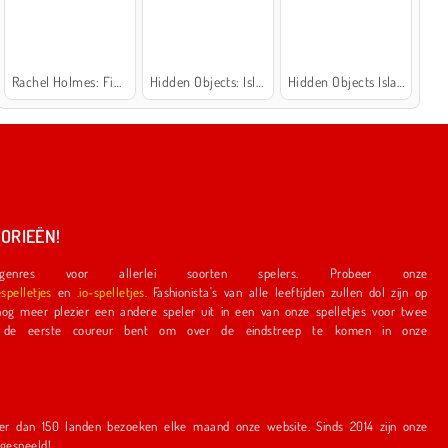
Rachel Holmes: Find Differences
Hidden Objects: Island Secrets
Hidden Objects Island
ORIEËN!
nres voor allerlei soorten spelers. Probeer onze
espelletjes
en
.io-spelletjes
. Fashionista's van alle leeftijden zullen dol zijn op
e speler uit in een van onze spelletjes voor twee
r bent om over de eindstreep te komen in onze
en bezoeken elke maand onze website. Sinds 2014 zijn onze
r gespeeld!