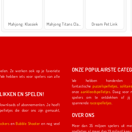
Mahjong: Klassiek
Mahjong Titans Classic
Dream Pet Link
ONZE POPULAIRSTE CATEG
We hebben honderden ge
fantastische
puzzelspelletjes
,
solitair
onze
aankleedspelletjes
. Daag voor nog meer plezier een ander
IKKEN EN SPELEN!
spelers om te ontdekken of jij de eerste coureu
spannende
racespelletjes
.
OVER ONS
l Shockers
en
Bubble Shooter
en nog veel
Meer dan 35 miljoen spelers uit meer dan 150 land
spelletjes al meer dan 19 miljard kee