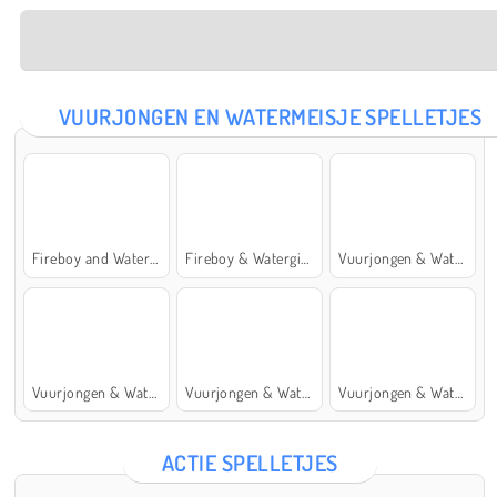
VUURJONGEN EN WATERMEISJE SPELLETJES
Fireboy and Watergirl: The Forest Temple
Fireboy & Watergirl 7: and Friends
Vuurjongen & Watermeisje 5: Elementen
Vuurjongen & Watermeisje 4: Kristaltempel
Vuurjongen & Watermeisje 2: Lichttempel
Vuurjongen & Watermeisje 6: Sprookje
ACTIE SPELLETJES