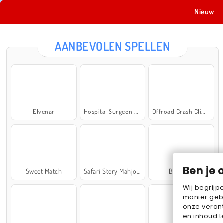
Nieuw
AANBEVOLEN SPELLEN
Elvenar
Hospital Surgeon Doctor Game
Offroad Crash Climber 4X4
Ben je 
Sweet Match
Safari Story Mahjong
Ball Sort
Wij begrijp
manier geb
onze verant
en inhoud t