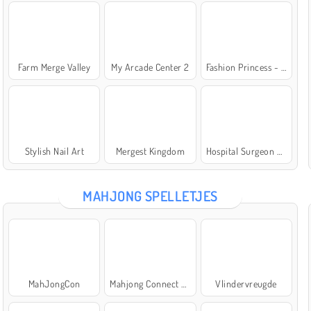
Farm Merge Valley
My Arcade Center 2
Fashion Princess - Dress Up for Girls
Stylish Nail Art
Mergest Kingdom
Hospital Surgeon Doctor Game
MAHJONG SPELLETJES
MahJongCon
Mahjong Connect Classic
Vlindervreugde