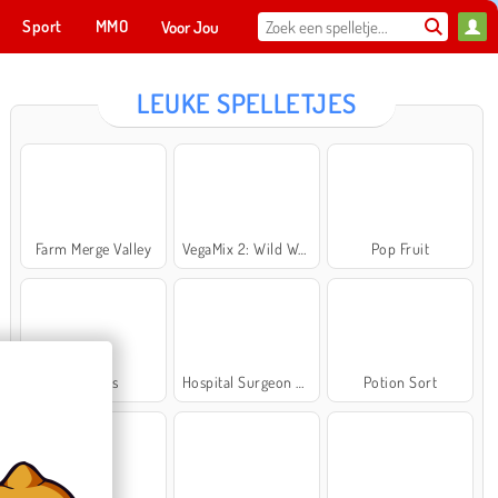
Sport
MMO
Voor Jou
LEUKE SPELLETJES
Farm Merge Valley
VegaMix 2: Wild West
Pop Fruit
Cross Stitch Masters
Ma
NU SPELEN
Bubbits
Hospital Surgeon Doctor Game
Potion Sort