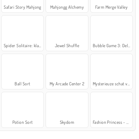
Safari Story Mahjong
Mahjongg Alchemy
Farm Merge Valley
Spider Solitaire: klassiek
Jewel Shuffle
Bubble Game 3: Deluxe
Ball Sort
My Arcade Center 2
Mysterieuze schat van de zee
Potion Sort
Skydom
Fashion Princess - Dress Up for Girls