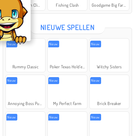
Offroad Crash Climber 4X4
Fishing Clash
Goodgame Big Farm
Star Stable
NIEUWE SPELLEN
Nieuw
Nieuw
Nieuw
Rummy Classic
Poker Texas Hold'em
Witchy Sisters
Nieuw
Nieuw
Nieuw
Annoying Boss Punch Game
My Perfect Farm
Brick Breaker
Nieuw
Nieuw
Nieuw