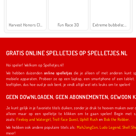
Harvest Honors Classic
Fun Race 3D
Extreme bubbelschieter 2
GRATIS ONLINE SPELLETJES OP SPELLETJES.NL
Hoi speler! Welkom op Spelletjes.nl!
We hebben duizenden
online spelletjes
die je alleen of met anderen kunt spelen. Ze werken ook op je favoriete
mobiele apparaten. Probeer ze op een laptop, een smartphone of een tablet. We hebben iets voor spelers van alle
leeftijden, dus hoe oud je ook bent, je vindt altijd wel iets leuks om te spelen!
GEEN DOWNLOADEN, GEEN ABONNEMENTEN, GEWOON KL
Je kunt gelijk in je favoriete titels duiken, zonder je druk te hoeven maken over downloads of abonnementen. Je hoeft
alleen maar op een spelletje te klikken om te gaan spelen! Begin met spelletjes die door ons zijn gemaakt,
zoals:
Fireboy and Watergirl
,
Troll Face Quest
,
Uphill Rush
en
Bob the Robber
.
We hebben ook andere populaire titels als:
MahJongCon
,
Ludo Legend
,
Shel
meer!