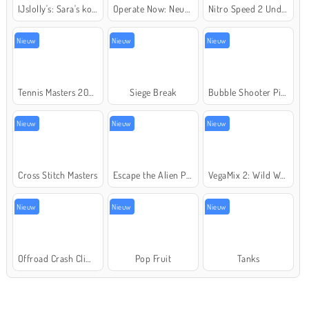
IJslolly's: Sara's kookcursus
Operate Now: Neusoperatie
Nitro Speed 2 Underground
Nieuw
Nieuw
Nieuw
Tennis Masters 2026
Siege Break
Bubble Shooter Pirate Treasures
Nieuw
Nieuw
Nieuw
Cross Stitch Masters
Escape the Alien Prison
VegaMix 2: Wild West
Nieuw
Nieuw
Nieuw
Offroad Crash Climber 4X4
Pop Fruit
Tanks