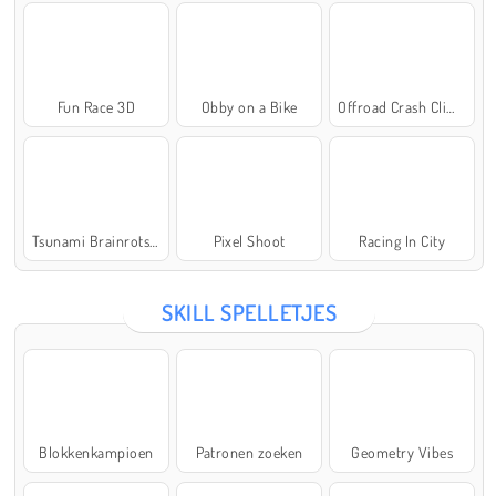
Fun Race 3D
Obby on a Bike
Offroad Crash Climber 4X4
Tsunami Brainrots Online
Pixel Shoot
Racing In City
SKILL SPELLETJES
Blokkenkampioen
Patronen zoeken
Geometry Vibes