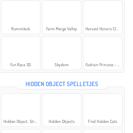
Rummikub
Farm Merge Valley
Harvest Honors Classic
Fun Race 3D
Skydom
Fashion Princess - Dress Up for Girls
HIDDEN OBJECT SPELLETJES
Hidden Object: Street of Secrets
Hidden Objects
Find Hidden Cats