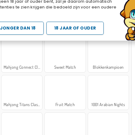
geen 18 jaar of ouder bent, zal je daarom automatisch
Cake Merge 2
Cross Stitch Masters
Marble Sort
enties te zien krijgen die bedoeld zijn voor een oudere
 SPELLETJES
JONGER DAN 18
18 JAAR OF OUDER
Mahjong Connect Classic
Sweet Match
Blokkenkampioen
Mahjong Titans Classic
Fruit Match
1001 Arabian Nights