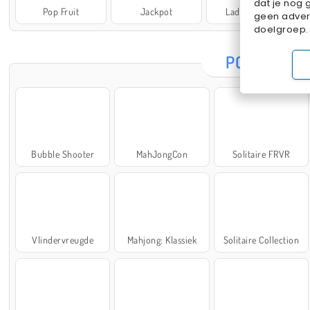
dat je nog 
Pop Fruit
Jackpot
Lady Popular
geen advert
doelgroep.
POPULAIRE
Bubble Shooter
MahJongCon
Solitaire FRVR
Vlindervreugde
Mahjong: Klassiek
Solitaire Collection