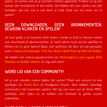
spelen. Ze werken ook op je favoriete mobiele apparaten. Probeer ze op een
laptop, een smartphone of een tablet. We hebben iets voor spelers van alle
leeftijden, dus hoe oud je ook bent, je vindt altijd wel iets leuks om te
spelen!
GEEN DOWNLOADEN, GEEN ABONNEMENTEN,
GEWOON KLIKKEN EN SPELEN!
Je kunt gelijk in je favoriete titels duiken, zonder je druk te hoeven maken
over downloads of abonnementen. Je hoeft alleen maar op een spelletje te
klikken om te gaan spelen! Begin met spelletjes die door ons zijn gemaakt,
zoals:
Fireboy and Watergirl
,
Troll Face Quest
,
Uphill Rush
en
Bob the Robber
.
We hebben ook andere populaire titels als:
MahJongCon
,
Ludo Legend
,
Shell
Shockers
en
Bubble Shooter
en nog veel meer!
WORD LID VAN EEN COMMUNITY!
Wil je wat vrienden maken tijdens het spelen? Maak een account en kies
spelletjes als
Family Barn
en Goodgame Empire. Deze hebben levendige
community's met duizenden spelers. Het zijn ook twee van de beste MMO-
spelletjes aller tijden en ze hebben een heleboel te gekke sociale
onderdelen.