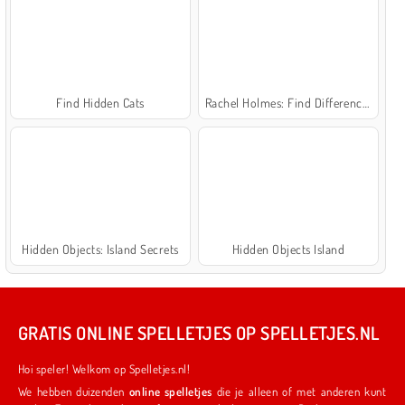
Find Hidden Cats
Rachel Holmes: Find Differences
Hidden Objects: Island Secrets
Hidden Objects Island
GRATIS ONLINE SPELLETJES OP SPELLETJES.NL
Hoi speler! Welkom op Spelletjes.nl!
We hebben duizenden
online spelletjes
die je alleen of met anderen kunt