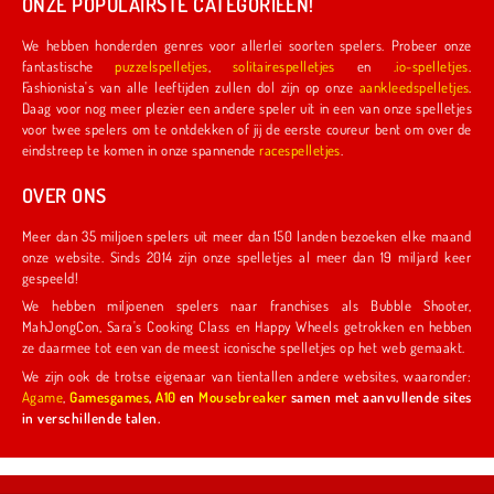
ONZE POPULAIRSTE CATEGORIEËN!
We hebben honderden genres voor allerlei soorten spelers. Probeer onze
fantastische
puzzelspelletjes
,
solitairespelletjes
en
.io-spelletjes
.
Fashionista's van alle leeftijden zullen dol zijn op onze
aankleedspelletjes
.
Daag voor nog meer plezier een andere speler uit in een van onze spelletjes
voor twee spelers om te ontdekken of jij de eerste coureur bent om over de
eindstreep te komen in onze spannende
racespelletjes
.
OVER ONS
Meer dan 35 miljoen spelers uit meer dan 150 landen bezoeken elke maand
onze website. Sinds 2014 zijn onze spelletjes al meer dan 19 miljard keer
gespeeld!
We hebben miljoenen spelers naar franchises als Bubble Shooter,
MahJongCon, Sara's Cooking Class en Happy Wheels getrokken en hebben
ze daarmee tot een van de meest iconische spelletjes op het web gemaakt.
We zijn ook de trotse eigenaar van tientallen andere websites, waaronder:
Agame
,
Gamesgames
,
A10
en
Mousebreaker
samen met aanvullende sites
in verschillende talen.