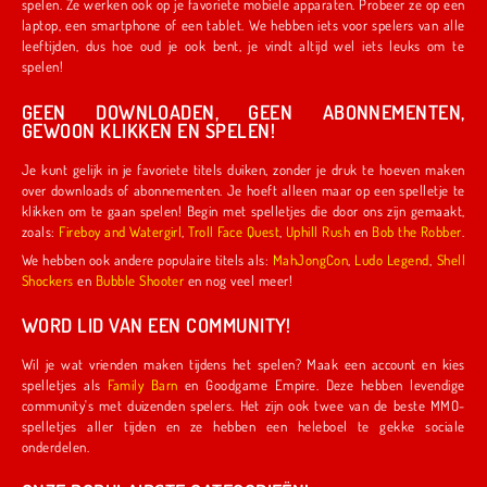
spelen. Ze werken ook op je favoriete mobiele apparaten. Probeer ze op een
laptop, een smartphone of een tablet. We hebben iets voor spelers van alle
leeftijden, dus hoe oud je ook bent, je vindt altijd wel iets leuks om te
spelen!
GEEN DOWNLOADEN, GEEN ABONNEMENTEN,
GEWOON KLIKKEN EN SPELEN!
Je kunt gelijk in je favoriete titels duiken, zonder je druk te hoeven maken
over downloads of abonnementen. Je hoeft alleen maar op een spelletje te
klikken om te gaan spelen! Begin met spelletjes die door ons zijn gemaakt,
zoals:
Fireboy and Watergirl
,
Troll Face Quest
,
Uphill Rush
en
Bob the Robber
.
We hebben ook andere populaire titels als:
MahJongCon
,
Ludo Legend
,
Shell
Shockers
en
Bubble Shooter
en nog veel meer!
WORD LID VAN EEN COMMUNITY!
Wil je wat vrienden maken tijdens het spelen? Maak een account en kies
spelletjes als
Family Barn
en Goodgame Empire. Deze hebben levendige
community's met duizenden spelers. Het zijn ook twee van de beste MMO-
spelletjes aller tijden en ze hebben een heleboel te gekke sociale
onderdelen.