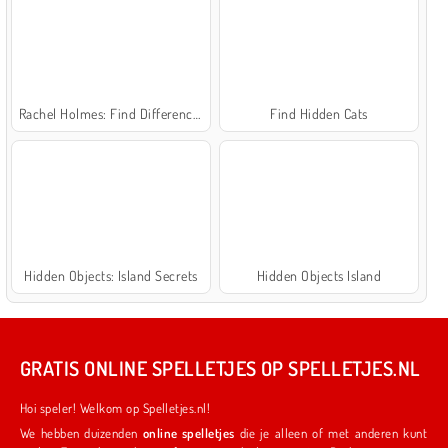
Rachel Holmes: Find Differences
Find Hidden Cats
Hidden Objects: Island Secrets
Hidden Objects Island
GRATIS ONLINE SPELLETJES OP SPELLETJES.NL
Hoi speler! Welkom op Spelletjes.nl!
We hebben duizenden
online spelletjes
die je alleen of met anderen kunt