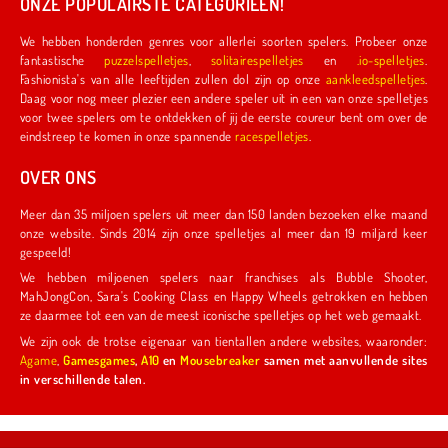
ONZE POPULAIRSTE CATEGORIEËN!
We hebben honderden genres voor allerlei soorten spelers. Probeer onze
fantastische
puzzelspelletjes
,
solitairespelletjes
en
.io-spelletjes
.
Fashionista's van alle leeftijden zullen dol zijn op onze
aankleedspelletjes
.
Daag voor nog meer plezier een andere speler uit in een van onze spelletjes
voor twee spelers om te ontdekken of jij de eerste coureur bent om over de
eindstreep te komen in onze spannende
racespelletjes
.
OVER ONS
Meer dan 35 miljoen spelers uit meer dan 150 landen bezoeken elke maand
onze website. Sinds 2014 zijn onze spelletjes al meer dan 19 miljard keer
gespeeld!
We hebben miljoenen spelers naar franchises als Bubble Shooter,
MahJongCon, Sara's Cooking Class en Happy Wheels getrokken en hebben
ze daarmee tot een van de meest iconische spelletjes op het web gemaakt.
We zijn ook de trotse eigenaar van tientallen andere websites, waaronder:
Agame
,
Gamesgames
,
A10
en
Mousebreaker
samen met aanvullende sites
in verschillende talen.