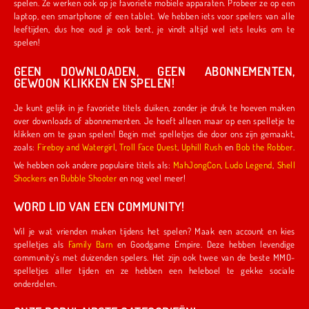
spelen. Ze werken ook op je favoriete mobiele apparaten. Probeer ze op een
laptop, een smartphone of een tablet. We hebben iets voor spelers van alle
leeftijden, dus hoe oud je ook bent, je vindt altijd wel iets leuks om te
spelen!
GEEN DOWNLOADEN, GEEN ABONNEMENTEN,
GEWOON KLIKKEN EN SPELEN!
Je kunt gelijk in je favoriete titels duiken, zonder je druk te hoeven maken
over downloads of abonnementen. Je hoeft alleen maar op een spelletje te
klikken om te gaan spelen! Begin met spelletjes die door ons zijn gemaakt,
zoals:
Fireboy and Watergirl
,
Troll Face Quest
,
Uphill Rush
en
Bob the Robber
.
We hebben ook andere populaire titels als:
MahJongCon
,
Ludo Legend
,
Shell
Shockers
en
Bubble Shooter
en nog veel meer!
WORD LID VAN EEN COMMUNITY!
Wil je wat vrienden maken tijdens het spelen? Maak een account en kies
spelletjes als
Family Barn
en Goodgame Empire. Deze hebben levendige
community's met duizenden spelers. Het zijn ook twee van de beste MMO-
spelletjes aller tijden en ze hebben een heleboel te gekke sociale
onderdelen.