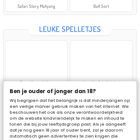
Safari Story Mahjong
Ball Sort
LEUKE SPELLETJES
Farm Merge Valley
VegaMix 2: Wild West
Ben je ouder of jonger dan 18?
Wij begrijpen dat het belangrijk is dat minderjarigen op
een veilige manier gebruik maken van het internet. We
beschouwen het ook als onze verantwoordelijkheid
om de website kindvriendelijk te maken en inhoud te
tonen die bij jouw leeftijdsgroep past. Als je aangeeft
dat je nog geen 18 jaar of ouder bent, zal je daarom
Pop Fruit
Bubbits
automatisch geen advertenties te zien krijgen die