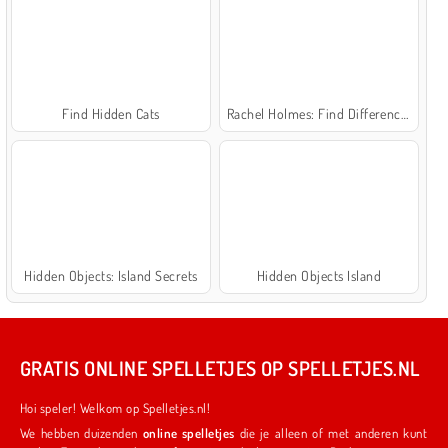
Find Hidden Cats
Rachel Holmes: Find Differences
Hidden Objects: Island Secrets
Hidden Objects Island
GRATIS ONLINE SPELLETJES OP SPELLETJES.NL
Hoi speler! Welkom op Spelletjes.nl!
We hebben duizenden
online spelletjes
die je alleen of met anderen kunt