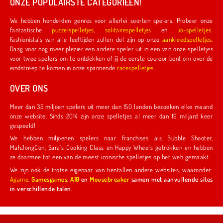
ONZE POPULAIRSTE CATEGORIEËN!
We hebben honderden genres voor allerlei soorten spelers. Probeer onze
fantastische
puzzelspelletjes
,
solitairespelletjes
en
.io-spelletjes
.
Fashionista's van alle leeftijden zullen dol zijn op onze
aankleedspelletjes
.
Daag voor nog meer plezier een andere speler uit in een van onze spelletjes
voor twee spelers om te ontdekken of jij de eerste coureur bent om over de
eindstreep te komen in onze spannende
racespelletjes
.
OVER ONS
Meer dan 35 miljoen spelers uit meer dan 150 landen bezoeken elke maand
onze website. Sinds 2014 zijn onze spelletjes al meer dan 19 miljard keer
gespeeld!
We hebben miljoenen spelers naar franchises als Bubble Shooter,
MahJongCon, Sara's Cooking Class en Happy Wheels getrokken en hebben
ze daarmee tot een van de meest iconische spelletjes op het web gemaakt.
We zijn ook de trotse eigenaar van tientallen andere websites, waaronder:
Agame
,
Gamesgames
,
A10
en
Mousebreaker
samen met aanvullende sites
in verschillende talen.