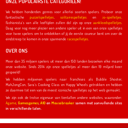
ONZE POPULAIRSTE CATEGORIEËN!
We hebben honderden genres voor allerlei soorten spelers. Probeer onze
fantastische
puzzelspelletjes
,
solitairespelletjes
en
.io-spelletjes
.
Fashionista's van alle leeftijden zullen dol zijn op onze
aankleedspelletjes
.
Daag voor nog meer plezier een andere speler uit in een van onze spelletjes
voor twee spelers om te ontdekken of jij de eerste coureur bent om over de
eindstreep te komen in onze spannende
racespelletjes
.
OVER ONS
Meer dan 35 miljoen spelers uit meer dan 150 landen bezoeken elke maand
onze website. Sinds 2014 zijn onze spelletjes al meer dan 19 miljard keer
gespeeld!
We hebben miljoenen spelers naar franchises als Bubble Shooter,
MahJongCon, Sara's Cooking Class en Happy Wheels getrokken en hebben
ze daarmee tot een van de meest iconische spelletjes op het web gemaakt.
We zijn ook de trotse eigenaar van tientallen andere websites, waaronder:
Agame
,
Gamesgames
,
A10
en
Mousebreaker
samen met aanvullende sites
in verschillende talen.