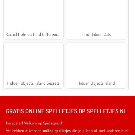
Rachel Holmes: Find Differences
Find Hidden Cats
Hidden Objects: Island Secrets
Hidden Objects Island
GRATIS ONLINE SPELLETJES OP SPELLETJES.NL
Hoi speler! Welkom op Spelletjes.nl!
We hebben duizenden
online spelletjes
die je alleen of met anderen kunt