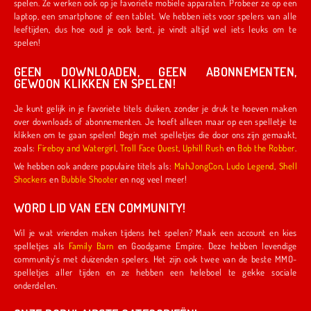
spelen. Ze werken ook op je favoriete mobiele apparaten. Probeer ze op een
laptop, een smartphone of een tablet. We hebben iets voor spelers van alle
leeftijden, dus hoe oud je ook bent, je vindt altijd wel iets leuks om te
spelen!
GEEN DOWNLOADEN, GEEN ABONNEMENTEN,
GEWOON KLIKKEN EN SPELEN!
Je kunt gelijk in je favoriete titels duiken, zonder je druk te hoeven maken
over downloads of abonnementen. Je hoeft alleen maar op een spelletje te
klikken om te gaan spelen! Begin met spelletjes die door ons zijn gemaakt,
zoals:
Fireboy and Watergirl
,
Troll Face Quest
,
Uphill Rush
en
Bob the Robber
.
We hebben ook andere populaire titels als:
MahJongCon
,
Ludo Legend
,
Shell
Shockers
en
Bubble Shooter
en nog veel meer!
WORD LID VAN EEN COMMUNITY!
Wil je wat vrienden maken tijdens het spelen? Maak een account en kies
spelletjes als
Family Barn
en Goodgame Empire. Deze hebben levendige
community's met duizenden spelers. Het zijn ook twee van de beste MMO-
spelletjes aller tijden en ze hebben een heleboel te gekke sociale
onderdelen.