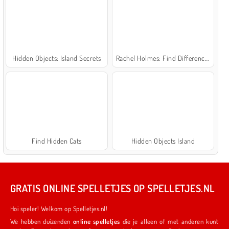
Hidden Objects: Island Secrets
Rachel Holmes: Find Differences
Find Hidden Cats
Hidden Objects Island
GRATIS ONLINE SPELLETJES OP SPELLETJES.NL
Hoi speler! Welkom op Spelletjes.nl!
We hebben duizenden
online spelletjes
die je alleen of met anderen kunt