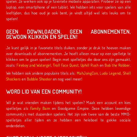
spelen. Ze werken ook op je favoriete mobiele apparaten. Probeer ze op een
laptop, een smartphone of een tablet. We hebben iets voor spelers van alle
leeftijden, dus hoe oud je ook bent, je vindt altijd wel iets leuks om te
spelen!
GEEN DOWNLOADEN, GEEN ABONNEMENTEN,
GEWOON KLIKKEN EN SPELEN!
Je kunt gelijk in je favoriete titels duiken, zonder je druk te hoeven maken
over downloads of abonnementen. Je hoeft alleen maar op een spelletje te
klikken om te gaan spelen! Begin met spelletjes die door ons zijn gemaakt,
zoals:
Fireboy and Watergirl
,
Troll Face Quest
,
Uphill Rush
en
Bob the Robber
.
We hebben ook andere populaire titels als:
MahJongCon
,
Ludo Legend
,
Shell
Shockers
en
Bubble Shooter
en nog veel meer!
WORD LID VAN EEN COMMUNITY!
Wil je wat vrienden maken tijdens het spelen? Maak een account en kies
spelletjes als
Family Barn
en Goodgame Empire. Deze hebben levendige
community's met duizenden spelers. Het zijn ook twee van de beste MMO-
spelletjes aller tijden en ze hebben een heleboel te gekke sociale
onderdelen.