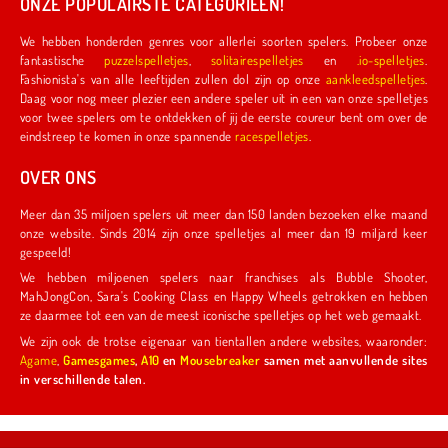
ONZE POPULAIRSTE CATEGORIEËN!
We hebben honderden genres voor allerlei soorten spelers. Probeer onze
fantastische
puzzelspelletjes
,
solitairespelletjes
en
.io-spelletjes
.
Fashionista's van alle leeftijden zullen dol zijn op onze
aankleedspelletjes
.
Daag voor nog meer plezier een andere speler uit in een van onze spelletjes
voor twee spelers om te ontdekken of jij de eerste coureur bent om over de
eindstreep te komen in onze spannende
racespelletjes
.
OVER ONS
Meer dan 35 miljoen spelers uit meer dan 150 landen bezoeken elke maand
onze website. Sinds 2014 zijn onze spelletjes al meer dan 19 miljard keer
gespeeld!
We hebben miljoenen spelers naar franchises als Bubble Shooter,
MahJongCon, Sara's Cooking Class en Happy Wheels getrokken en hebben
ze daarmee tot een van de meest iconische spelletjes op het web gemaakt.
We zijn ook de trotse eigenaar van tientallen andere websites, waaronder:
Agame
,
Gamesgames
,
A10
en
Mousebreaker
samen met aanvullende sites
in verschillende talen.