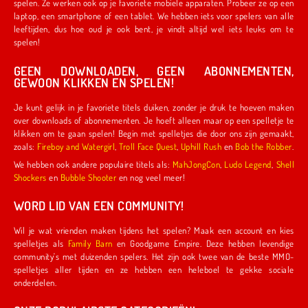
spelen. Ze werken ook op je favoriete mobiele apparaten. Probeer ze op een
laptop, een smartphone of een tablet. We hebben iets voor spelers van alle
leeftijden, dus hoe oud je ook bent, je vindt altijd wel iets leuks om te
spelen!
GEEN DOWNLOADEN, GEEN ABONNEMENTEN,
GEWOON KLIKKEN EN SPELEN!
Je kunt gelijk in je favoriete titels duiken, zonder je druk te hoeven maken
over downloads of abonnementen. Je hoeft alleen maar op een spelletje te
klikken om te gaan spelen! Begin met spelletjes die door ons zijn gemaakt,
zoals:
Fireboy and Watergirl
,
Troll Face Quest
,
Uphill Rush
en
Bob the Robber
.
We hebben ook andere populaire titels als:
MahJongCon
,
Ludo Legend
,
Shell
Shockers
en
Bubble Shooter
en nog veel meer!
WORD LID VAN EEN COMMUNITY!
Wil je wat vrienden maken tijdens het spelen? Maak een account en kies
spelletjes als
Family Barn
en Goodgame Empire. Deze hebben levendige
community's met duizenden spelers. Het zijn ook twee van de beste MMO-
spelletjes aller tijden en ze hebben een heleboel te gekke sociale
onderdelen.