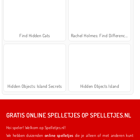
Find Hidden Cats
Rachel Holmes: Find Differences
Hidden Objects: Island Secrets
Hidden Objects Island
GRATIS ONLINE SPELLETJES OP SPELLETJES.NL
Hoi speler! Welkom op Spelletjes.nl!
We hebben duizenden
online spelletjes
die je alleen of met anderen kunt