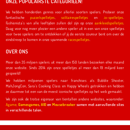
ONZE POPULAIRSTE CATEGORIEËN!
We hebben honderden genres voor allerlei soorten spelers. Probeer onze
fantastische
puzzelspelletjes
,
solitairespelletjes
en
.io-spelletjes
.
Fashionista's van alle leeftijden zullen dol zijn op onze
aankleedspelletjes
.
Daag voor nog meer plezier een andere speler uit in een van onze spelletjes
voor twee spelers om te ontdekken of jij de eerste coureur bent om over de
eindstreep te komen in onze spannende
racespelletjes
.
OVER ONS
Meer dan 35 miljoen spelers uit meer dan 150 landen bezoeken elke maand
onze website. Sinds 2014 zijn onze spelletjes al meer dan 19 miljard keer
gespeeld!
We hebben miljoenen spelers naar franchises als Bubble Shooter,
MahJongCon, Sara's Cooking Class en Happy Wheels getrokken en hebben
ze daarmee tot een van de meest iconische spelletjes op het web gemaakt.
We zijn ook de trotse eigenaar van tientallen andere websites, waaronder:
Agame
,
Gamesgames
,
A10
en
Mousebreaker
samen met aanvullende sites
in verschillende talen.