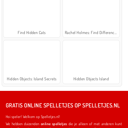
Find Hidden Cats
Rachel Holmes: Find Differences
Hidden Objects: Island Secrets
Hidden Objects Island
GRATIS ONLINE SPELLETJES OP SPELLETJES.NL
Hoi speler! Welkom op Spelletjes.nl!
We hebben duizenden
online spelletjes
die je alleen of met anderen kunt