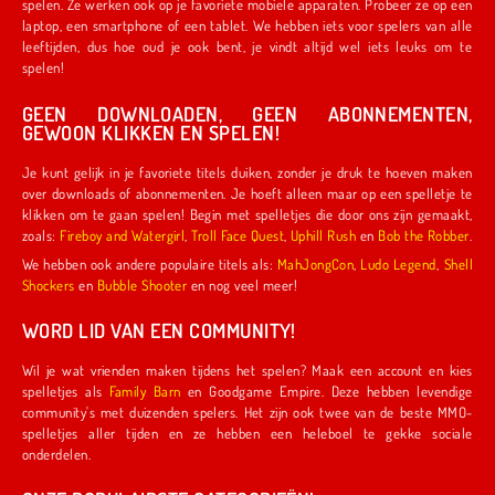
spelen. Ze werken ook op je favoriete mobiele apparaten. Probeer ze op een
laptop, een smartphone of een tablet. We hebben iets voor spelers van alle
leeftijden, dus hoe oud je ook bent, je vindt altijd wel iets leuks om te
spelen!
GEEN DOWNLOADEN, GEEN ABONNEMENTEN,
GEWOON KLIKKEN EN SPELEN!
Je kunt gelijk in je favoriete titels duiken, zonder je druk te hoeven maken
over downloads of abonnementen. Je hoeft alleen maar op een spelletje te
klikken om te gaan spelen! Begin met spelletjes die door ons zijn gemaakt,
zoals:
Fireboy and Watergirl
,
Troll Face Quest
,
Uphill Rush
en
Bob the Robber
.
We hebben ook andere populaire titels als:
MahJongCon
,
Ludo Legend
,
Shell
Shockers
en
Bubble Shooter
en nog veel meer!
WORD LID VAN EEN COMMUNITY!
Wil je wat vrienden maken tijdens het spelen? Maak een account en kies
spelletjes als
Family Barn
en Goodgame Empire. Deze hebben levendige
community's met duizenden spelers. Het zijn ook twee van de beste MMO-
spelletjes aller tijden en ze hebben een heleboel te gekke sociale
onderdelen.