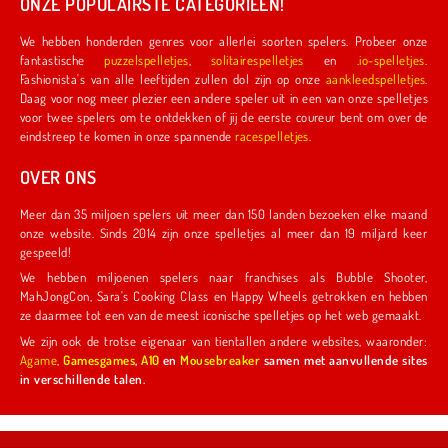
ONZE POPULAIRSTE CATEGORIEËN!
We hebben honderden genres voor allerlei soorten spelers. Probeer onze
fantastische
puzzelspelletjes
,
solitairespelletjes
en
.io-spelletjes
.
Fashionista's van alle leeftijden zullen dol zijn op onze
aankleedspelletjes
.
Daag voor nog meer plezier een andere speler uit in een van onze spelletjes
voor twee spelers om te ontdekken of jij de eerste coureur bent om over de
eindstreep te komen in onze spannende
racespelletjes
.
OVER ONS
Meer dan 35 miljoen spelers uit meer dan 150 landen bezoeken elke maand
onze website. Sinds 2014 zijn onze spelletjes al meer dan 19 miljard keer
gespeeld!
We hebben miljoenen spelers naar franchises als Bubble Shooter,
MahJongCon, Sara's Cooking Class en Happy Wheels getrokken en hebben
ze daarmee tot een van de meest iconische spelletjes op het web gemaakt.
We zijn ook de trotse eigenaar van tientallen andere websites, waaronder:
Agame
,
Gamesgames
,
A10
en
Mousebreaker
samen met aanvullende sites
in verschillende talen.