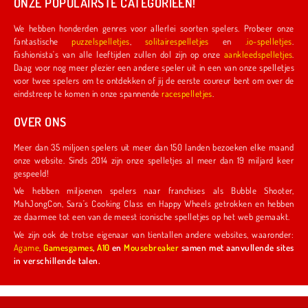
ONZE POPULAIRSTE CATEGORIEËN!
We hebben honderden genres voor allerlei soorten spelers. Probeer onze
fantastische
puzzelspelletjes
,
solitairespelletjes
en
.io-spelletjes
.
Fashionista's van alle leeftijden zullen dol zijn op onze
aankleedspelletjes
.
Daag voor nog meer plezier een andere speler uit in een van onze spelletjes
voor twee spelers om te ontdekken of jij de eerste coureur bent om over de
eindstreep te komen in onze spannende
racespelletjes
.
OVER ONS
Meer dan 35 miljoen spelers uit meer dan 150 landen bezoeken elke maand
onze website. Sinds 2014 zijn onze spelletjes al meer dan 19 miljard keer
gespeeld!
We hebben miljoenen spelers naar franchises als Bubble Shooter,
MahJongCon, Sara's Cooking Class en Happy Wheels getrokken en hebben
ze daarmee tot een van de meest iconische spelletjes op het web gemaakt.
We zijn ook de trotse eigenaar van tientallen andere websites, waaronder:
Agame
,
Gamesgames
,
A10
en
Mousebreaker
samen met aanvullende sites
in verschillende talen.