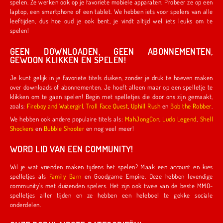
spelen. Ze werken ook op je favoriete mobiele apparaten. Probeer ze op een
laptop, een smartphone of een tablet. We hebben iets voor spelers van alle
leeftijden, dus hoe oud je ook bent, je vindt altijd wel iets leuks om te
spelen!
GEEN DOWNLOADEN, GEEN ABONNEMENTEN,
GEWOON KLIKKEN EN SPELEN!
Je kunt gelijk in je favoriete titels duiken, zonder je druk te hoeven maken
over downloads of abonnementen. Je hoeft alleen maar op een spelletje te
klikken om te gaan spelen! Begin met spelletjes die door ons zijn gemaakt,
zoals:
Fireboy and Watergirl
,
Troll Face Quest
,
Uphill Rush
en
Bob the Robber
.
We hebben ook andere populaire titels als:
MahJongCon
,
Ludo Legend
,
Shell
Shockers
en
Bubble Shooter
en nog veel meer!
WORD LID VAN EEN COMMUNITY!
Wil je wat vrienden maken tijdens het spelen? Maak een account en kies
spelletjes als
Family Barn
en Goodgame Empire. Deze hebben levendige
community's met duizenden spelers. Het zijn ook twee van de beste MMO-
spelletjes aller tijden en ze hebben een heleboel te gekke sociale
onderdelen.