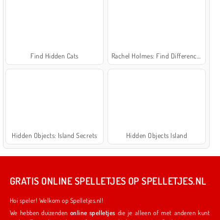
Find Hidden Cats
Rachel Holmes: Find Differences
Hidden Objects: Island Secrets
Hidden Objects Island
GRATIS ONLINE SPELLETJES OP SPELLETJES.NL
Hoi speler! Welkom op Spelletjes.nl!
We hebben duizenden
online spelletjes
die je alleen of met anderen kunt