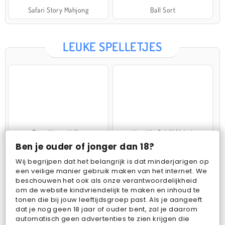
Safari Story Mahjong
Ball Sort
LEUKE SPELLETJES
Farm Merge Valley
VegaMix 2: Wild West
Ben je ouder of jonger dan 18?
Wij begrijpen dat het belangrijk is dat minderjarigen op
een veilige manier gebruik maken van het internet. We
beschouwen het ook als onze verantwoordelijkheid
om de website kindvriendelijk te maken en inhoud te
tonen die bij jouw leeftijdsgroep past. Als je aangeeft
dat je nog geen 18 jaar of ouder bent, zal je daarom
Pop Fruit
Bubbits
automatisch geen advertenties te zien krijgen die