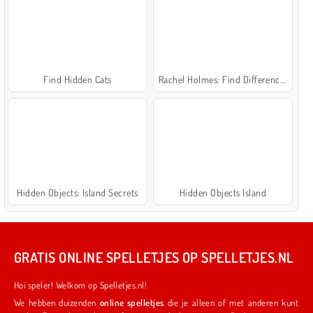
Find Hidden Cats
Rachel Holmes: Find Differences
Hidden Objects: Island Secrets
Hidden Objects Island
GRATIS ONLINE SPELLETJES OP SPELLETJES.NL
Hoi speler! Welkom op Spelletjes.nl!
We hebben duizenden
online spelletjes
die je alleen of met anderen kunt