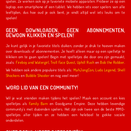
spelen. Ze werken ook op je favoriete mobiele apparaten. Probeer ze op een
laptop, een smartphone of een tablet. We hebben iets voor spelers van alle
leeftijden, dus hoe oud je ook bent, je vindt altijd wel iets leuks om te
spelen!
GEEN DOWNLOADEN, GEEN ABONNEMENTEN,
GEWOON KLIKKEN EN SPELEN!
Je kunt gelijk in je favoriete titels duiken, zonder je druk te hoeven maken
over downloads of abonnementen. Je hoeft alleen maar op een spelletje te
klikken om te gaan spelen! Begin met spelletjes die door ons zijn gemaakt,
zoals:
Fireboy and Watergirl
,
Troll Face Quest
,
Uphill Rush
en
Bob the Robber
.
We hebben ook andere populaire titels als:
MahJongCon
,
Ludo Legend
,
Shell
Shockers
en
Bubble Shooter
en nog veel meer!
WORD LID VAN EEN COMMUNITY!
Wil je wat vrienden maken tijdens het spelen? Maak een account en kies
spelletjes als
Family Barn
en Goodgame Empire. Deze hebben levendige
community's met duizenden spelers. Het zijn ook twee van de beste MMO-
spelletjes aller tijden en ze hebben een heleboel te gekke sociale
onderdelen.