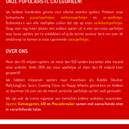
ONZE POPULAIRSTE CATEGORIEËN!
We hebben honderden genres voor allerlei soorten spelers. Probeer onze
fantastische
puzzelspelletjes
,
solitairespelletjes
en
.io-spelletjes
.
Fashionista's van alle leeftijden zullen dol zijn op onze
aankleedspelletjes
.
Daag voor nog meer plezier een andere speler uit in een van onze spelletjes
voor twee spelers om te ontdekken of jij de eerste coureur bent om over de
eindstreep te komen in onze spannende
racespelletjes
.
OVER ONS
Meer dan 35 miljoen spelers uit meer dan 150 landen bezoeken elke maand
onze website. Sinds 2014 zijn onze spelletjes al meer dan 19 miljard keer
gespeeld!
We hebben miljoenen spelers naar franchises als Bubble Shooter,
MahJongCon, Sara's Cooking Class en Happy Wheels getrokken en hebben
ze daarmee tot een van de meest iconische spelletjes op het web gemaakt.
We zijn ook de trotse eigenaar van tientallen andere websites, waaronder:
Agame
,
Gamesgames
,
A10
en
Mousebreaker
samen met aanvullende sites
in verschillende talen.