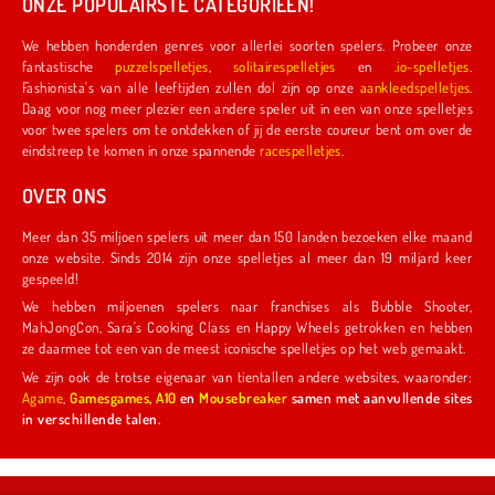
ONZE POPULAIRSTE CATEGORIEËN!
We hebben honderden genres voor allerlei soorten spelers. Probeer onze
fantastische
puzzelspelletjes
,
solitairespelletjes
en
.io-spelletjes
.
Fashionista's van alle leeftijden zullen dol zijn op onze
aankleedspelletjes
.
Daag voor nog meer plezier een andere speler uit in een van onze spelletjes
voor twee spelers om te ontdekken of jij de eerste coureur bent om over de
eindstreep te komen in onze spannende
racespelletjes
.
OVER ONS
Meer dan 35 miljoen spelers uit meer dan 150 landen bezoeken elke maand
onze website. Sinds 2014 zijn onze spelletjes al meer dan 19 miljard keer
gespeeld!
We hebben miljoenen spelers naar franchises als Bubble Shooter,
MahJongCon, Sara's Cooking Class en Happy Wheels getrokken en hebben
ze daarmee tot een van de meest iconische spelletjes op het web gemaakt.
We zijn ook de trotse eigenaar van tientallen andere websites, waaronder:
Agame
,
Gamesgames
,
A10
en
Mousebreaker
samen met aanvullende sites
in verschillende talen.