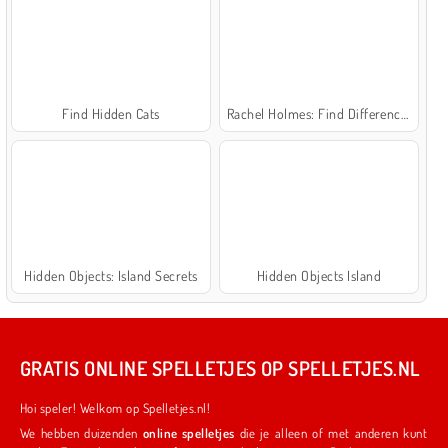
Find Hidden Cats
Rachel Holmes: Find Differences
Hidden Objects: Island Secrets
Hidden Objects Island
GRATIS ONLINE SPELLETJES OP SPELLETJES.NL
Hoi speler! Welkom op Spelletjes.nl!
We hebben duizenden
online spelletjes
die je alleen of met anderen kunt