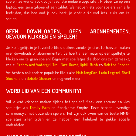
spelen. Ze werken ook op je favoriete mobiele apparaten. Probeer ze op een
laptop, een smartphone of een tablet. We hebben iets voor spelers van alle
leeftijden, dus hoe oud je ook bent, je vindt altijd wel iets leuks om te
spelen!
GEEN DOWNLOADEN, GEEN ABONNEMENTEN,
GEWOON KLIKKEN EN SPELEN!
Je kunt gelijk in je favoriete titels duiken, zonder je druk te hoeven maken
over downloads of abonnementen. Je hoeft alleen maar op een spelletje te
klikken om te gaan spelen! Begin met spelletjes die door ons zijn gemaakt,
zoals:
Fireboy and Watergirl
,
Troll Face Quest
,
Uphill Rush
en
Bob the Robber
.
We hebben ook andere populaire titels als:
MahJongCon
,
Ludo Legend
,
Shell
Shockers
en
Bubble Shooter
en nog veel meer!
WORD LID VAN EEN COMMUNITY!
Wil je wat vrienden maken tijdens het spelen? Maak een account en kies
spelletjes als
Family Barn
en Goodgame Empire. Deze hebben levendige
community's met duizenden spelers. Het zijn ook twee van de beste MMO-
spelletjes aller tijden en ze hebben een heleboel te gekke sociale
onderdelen.