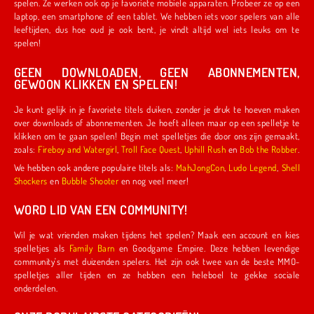
spelen. Ze werken ook op je favoriete mobiele apparaten. Probeer ze op een
laptop, een smartphone of een tablet. We hebben iets voor spelers van alle
leeftijden, dus hoe oud je ook bent, je vindt altijd wel iets leuks om te
spelen!
GEEN DOWNLOADEN, GEEN ABONNEMENTEN,
GEWOON KLIKKEN EN SPELEN!
Je kunt gelijk in je favoriete titels duiken, zonder je druk te hoeven maken
over downloads of abonnementen. Je hoeft alleen maar op een spelletje te
klikken om te gaan spelen! Begin met spelletjes die door ons zijn gemaakt,
zoals:
Fireboy and Watergirl
,
Troll Face Quest
,
Uphill Rush
en
Bob the Robber
.
We hebben ook andere populaire titels als:
MahJongCon
,
Ludo Legend
,
Shell
Shockers
en
Bubble Shooter
en nog veel meer!
WORD LID VAN EEN COMMUNITY!
Wil je wat vrienden maken tijdens het spelen? Maak een account en kies
spelletjes als
Family Barn
en Goodgame Empire. Deze hebben levendige
community's met duizenden spelers. Het zijn ook twee van de beste MMO-
spelletjes aller tijden en ze hebben een heleboel te gekke sociale
onderdelen.