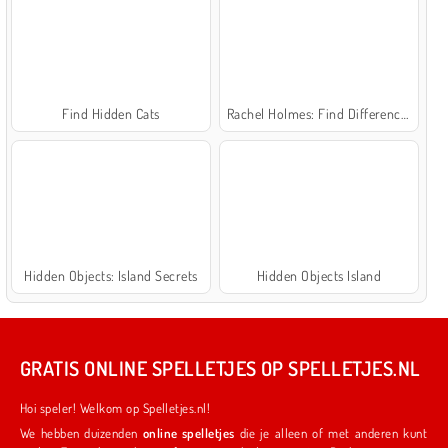
Find Hidden Cats
Rachel Holmes: Find Differences
Hidden Objects: Island Secrets
Hidden Objects Island
GRATIS ONLINE SPELLETJES OP SPELLETJES.NL
Hoi speler! Welkom op Spelletjes.nl!
We hebben duizenden
online spelletjes
die je alleen of met anderen kunt