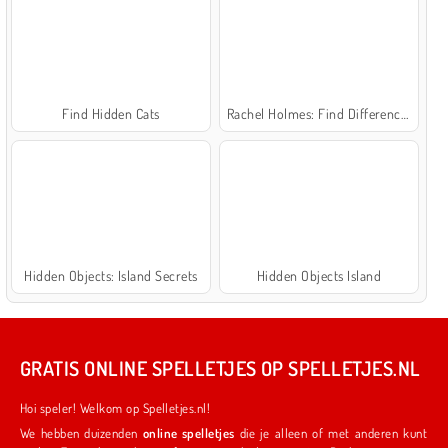
Find Hidden Cats
Rachel Holmes: Find Differences
Hidden Objects: Island Secrets
Hidden Objects Island
GRATIS ONLINE SPELLETJES OP SPELLETJES.NL
Hoi speler! Welkom op Spelletjes.nl!
We hebben duizenden
online spelletjes
die je alleen of met anderen kunt