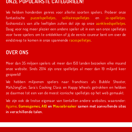
ONZE POPULAIRSTE CATEGORIEËN!
We hebben honderden genres voor allerlei soorten spelers. Probeer onze
fantastische
puzzelspelletjes
,
solitairespelletjes
en
.io-spelletjes
.
Fashionista's van alle leeftijden zullen dol zijn op onze
aankleedspelletjes
.
Daag voor nog meer plezier een andere speler uit in een van onze spelletjes
voor twee spelers om te ontdekken of jij de eerste coureur bent om over de
eindstreep te komen in onze spannende
racespelletjes
.
OVER ONS
Meer dan 35 miljoen spelers uit meer dan 150 landen bezoeken elke maand
onze website. Sinds 2014 zijn onze spelletjes al meer dan 19 miljard keer
gespeeld!
We hebben miljoenen spelers naar franchises als Bubble Shooter,
MahJongCon, Sara's Cooking Class en Happy Wheels getrokken en hebben
ze daarmee tot een van de meest iconische spelletjes op het web gemaakt.
We zijn ook de trotse eigenaar van tientallen andere websites, waaronder:
Agame
,
Gamesgames
,
A10
en
Mousebreaker
samen met aanvullende sites
in verschillende talen.