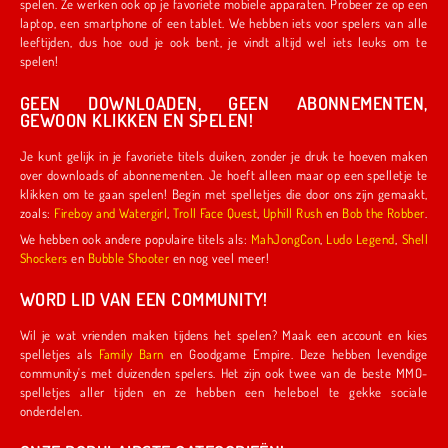
spelen. Ze werken ook op je favoriete mobiele apparaten. Probeer ze op een
laptop, een smartphone of een tablet. We hebben iets voor spelers van alle
leeftijden, dus hoe oud je ook bent, je vindt altijd wel iets leuks om te
spelen!
GEEN DOWNLOADEN, GEEN ABONNEMENTEN,
GEWOON KLIKKEN EN SPELEN!
Je kunt gelijk in je favoriete titels duiken, zonder je druk te hoeven maken
over downloads of abonnementen. Je hoeft alleen maar op een spelletje te
klikken om te gaan spelen! Begin met spelletjes die door ons zijn gemaakt,
zoals:
Fireboy and Watergirl
,
Troll Face Quest
,
Uphill Rush
en
Bob the Robber
.
We hebben ook andere populaire titels als:
MahJongCon
,
Ludo Legend
,
Shell
Shockers
en
Bubble Shooter
en nog veel meer!
WORD LID VAN EEN COMMUNITY!
Wil je wat vrienden maken tijdens het spelen? Maak een account en kies
spelletjes als
Family Barn
en Goodgame Empire. Deze hebben levendige
community's met duizenden spelers. Het zijn ook twee van de beste MMO-
spelletjes aller tijden en ze hebben een heleboel te gekke sociale
onderdelen.