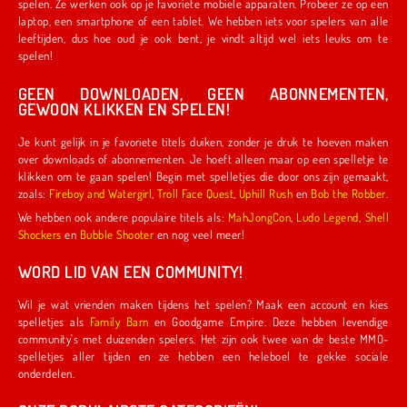
spelen. Ze werken ook op je favoriete mobiele apparaten. Probeer ze op een
laptop, een smartphone of een tablet. We hebben iets voor spelers van alle
leeftijden, dus hoe oud je ook bent, je vindt altijd wel iets leuks om te
spelen!
GEEN DOWNLOADEN, GEEN ABONNEMENTEN,
GEWOON KLIKKEN EN SPELEN!
Je kunt gelijk in je favoriete titels duiken, zonder je druk te hoeven maken
over downloads of abonnementen. Je hoeft alleen maar op een spelletje te
klikken om te gaan spelen! Begin met spelletjes die door ons zijn gemaakt,
zoals:
Fireboy and Watergirl
,
Troll Face Quest
,
Uphill Rush
en
Bob the Robber
.
We hebben ook andere populaire titels als:
MahJongCon
,
Ludo Legend
,
Shell
Shockers
en
Bubble Shooter
en nog veel meer!
WORD LID VAN EEN COMMUNITY!
Wil je wat vrienden maken tijdens het spelen? Maak een account en kies
spelletjes als
Family Barn
en Goodgame Empire. Deze hebben levendige
community's met duizenden spelers. Het zijn ook twee van de beste MMO-
spelletjes aller tijden en ze hebben een heleboel te gekke sociale
onderdelen.