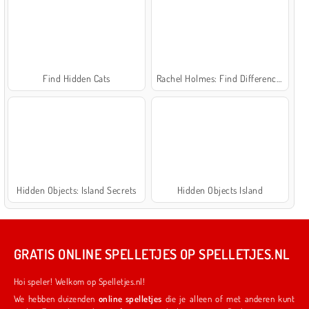
Find Hidden Cats
Rachel Holmes: Find Differences
Hidden Objects: Island Secrets
Hidden Objects Island
GRATIS ONLINE SPELLETJES OP SPELLETJES.NL
Hoi speler! Welkom op Spelletjes.nl!
We hebben duizenden
online spelletjes
die je alleen of met anderen kunt