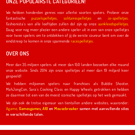
ONZE POPULAIRSTE CATEGORIEËN!
We hebben honderden genres voor allerlei soorten spelers. Probeer onze
fantastische
puzzelspelletjes
,
solitairespelletjes
en
.io-spelletjes
.
Fashionista's van alle leeftijden zullen dol zijn op onze
aankleedspelletjes
.
Daag voor nog meer plezier een andere speler uit in een van onze spelletjes
voor twee spelers om te ontdekken of jij de eerste coureur bent om over de
eindstreep te komen in onze spannende
racespelletjes
.
OVER ONS
Meer dan 35 miljoen spelers uit meer dan 150 landen bezoeken elke maand
onze website. Sinds 2014 zijn onze spelletjes al meer dan 19 miljard keer
gespeeld!
We hebben miljoenen spelers naar franchises als Bubble Shooter,
MahJongCon, Sara's Cooking Class en Happy Wheels getrokken en hebben
ze daarmee tot een van de meest iconische spelletjes op het web gemaakt.
We zijn ook de trotse eigenaar van tientallen andere websites, waaronder:
Agame
,
Gamesgames
,
A10
en
Mousebreaker
samen met aanvullende sites
in verschillende talen.